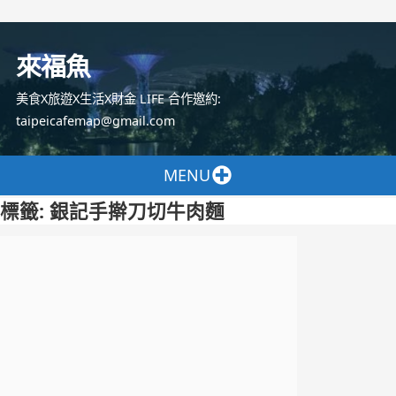
跳
至
來福魚
主
要
美食X旅遊X生活X財金 LIFE 合作邀約:
內
taipeicafemap@gmail.com
容
MENU
標籤:
銀記手擀刀切牛肉麵