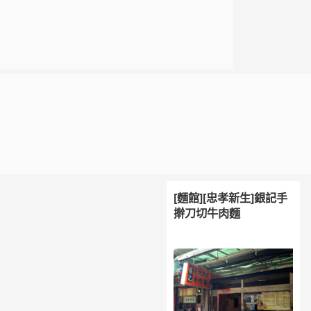
[麵館][忠孝新生]銀記手
擀刀切牛肉麵