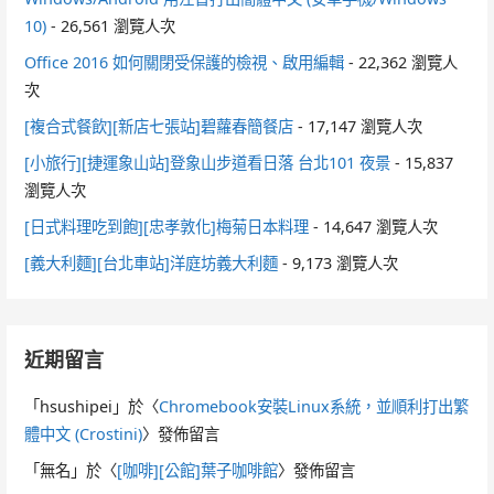
10)
- 26,561 瀏覽人次
Office 2016 如何關閉受保護的檢視、啟用編輯
- 22,362 瀏覽人
次
[複合式餐飲][新店七張站]碧蘿春簡餐店
- 17,147 瀏覽人次
[小旅行][捷運象山站]登象山步道看日落 台北101 夜景
- 15,837
瀏覽人次
[日式料理吃到飽][忠孝敦化]梅菊日本料理
- 14,647 瀏覽人次
[義大利麵][台北車站]洋庭坊義大利麵
- 9,173 瀏覽人次
近期留言
「
hsushipei
」於〈
Chromebook安裝Linux系統，並順利打出繁
體中文 (Crostini)
〉發佈留言
「
無名
」於〈
[咖啡][公館]葉子咖啡館
〉發佈留言