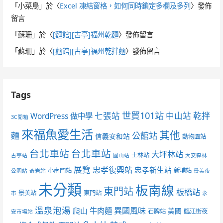
「
小菜鳥
」於〈
Excel 凍結窗格，如何同時鎖定多欄及多列
〉發佈
留言
「
蘇珊
」於〈
[麵館][古亭]福州乾麵
〉發佈留言
「
蘇珊
」於〈
[麵館][古亭]福州乾拌麵
〉發佈留言
Tags
世貿101站
七張站
中山站
乾拌
WordPress 做中學
3C開箱
來福魚愛生活
其他
麵
公館站
信義安和站
動物園站
台北車站
台北車站
大坪林站
士林站
古亭站
圓山站
大安森林
展覽
忠孝復興站
忠孝新生站
小南門站
新埔站
公園站
奇岩站
景美夜
未分類
板南線
東門站
板橋站
景美站
東門站
市
永
溫泉泡湯
異國風味
爬山
牛肉麵
美國
石牌站
臨江街夜
安市場站