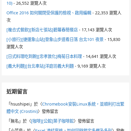
10)
- 26,552 瀏覽人次
Office 2016 如何關閉受保護的檢視、啟用編輯
- 22,353 瀏覽人
次
[複合式餐飲][新店七張站]碧蘿春簡餐店
- 17,143 瀏覽人次
[小旅行][捷運象山站]登象山步道看日落 台北101 夜景
- 15,830
瀏覽人次
[日式料理吃到飽][忠孝敦化]梅菊日本料理
- 14,641 瀏覽人次
[義大利麵][台北車站]洋庭坊義大利麵
- 9,169 瀏覽人次
近期留言
「
hsushipei
」於〈
Chromebook安裝Linux系統，並順利打出繁
體中文 (Crostini)
〉發佈留言
「
無名
」於〈
[咖啡][公館]葉子咖啡館
〉發佈留言
「
小菜鳥
」於〈
Excel 凍結窗格，如何同時鎖定多欄及多列
〉發佈