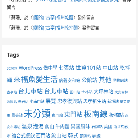
留言
「
蘇珊
」於〈
[麵館][古亭]福州乾麵
〉發佈留言
「
蘇珊
」於〈
[麵館][古亭]福州乾拌麵
〉發佈留言
Tags
世貿101站
七張站
中山站
乾拌
WordPress 做中學
3C開箱
來福魚愛生活
其他
麵
公館站
信義安和站
動物園站
台北車站
台北車站
大坪林站
士林站
古亭站
圓山站
大安森林
展覽
忠孝復興站
忠孝新生站
小南門站
新埔站
公園站
奇岩站
景美夜
未分類
板南線
東門站
板橋站
景美站
東門站
市
永
溫泉泡湯
異國風味
爬山
牛肉麵
美國
石牌站
臨江街夜
安市場站
象山站
韓式
複合式餐飲
西門站
麵線
市
頂溪站