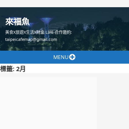
跳
至
來福魚
主
要
美食X旅遊X生活X財金 LIFE 合作邀約:
內
taipeicafemap@gmail.com
容
MENU
標籤:
2月