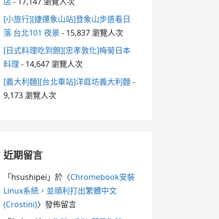
店
- 17,147 瀏覽人次
[小旅行][捷運象山站]登象山步道看日
落 台北101 夜景
- 15,837 瀏覽人次
[日式料理吃到飽][忠孝敦化]梅菊日本
料理
- 14,647 瀏覽人次
[義大利麵][台北車站]洋庭坊義大利麵
-
9,173 瀏覽人次
近期留言
「
hsushipei
」於〈
Chromebook安裝
Linux系統，並順利打出繁體中文
(Crostini)
〉發佈留言