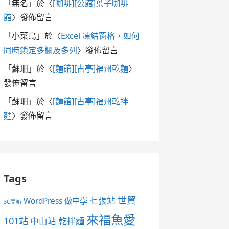
「
無名
」於〈
[咖啡][公館]葉子咖啡
館
〉發佈留言
「
小菜鳥
」於〈
Excel 凍結窗格，如何
同時鎖定多欄及多列
〉發佈留言
「
蘇珊
」於〈
[麵館][古亭]福州乾麵
〉
發佈留言
「
蘇珊
」於〈
[麵館][古亭]福州乾拌
麵
〉發佈留言
Tags
世貿
七張站
WordPress 做中學
3C開箱
來福魚愛
101站
中山站
乾拌麵