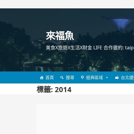
跳
至
主
來福魚
要
內
美食X旅遊X生活X財金 LIFE 合作邀約: taipei
容
首頁
搜尋
經典區域
台北捷
標籤:
2014