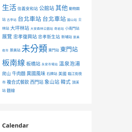
生活
其他
公館站
信義安和站
動物園
台北車站
台北車站
站
士
古亭站
圓山站
大坪林站
林站
小南門站
大安森林公園站
奇岩站
展覽
忠孝復興站
忠孝新生站
新埔站
景美
未分類
東門站
景美站
東門站
夜市
板南線
溫泉泡湯
板橋站
永安市場站
異國風味
爬山
牛肉麵
美國
石牌站
臨江街夜
象山站
韓式
複合式餐飲
西門站
市
頂溪
麵線
站
Calendar