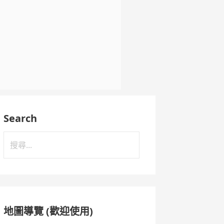
Search
搜
尋
關
鍵
字:
地圖導覽 (歡迎使用)