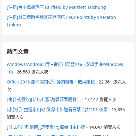
[住宿]台中萬楓酒店 Fairfield by Marriott Taichung
[住宿]林口亞昕福朋喜來登酒店 Four Points by Sheraton
Linkou
熱門文章
Windows/Android 用注音打出簡體中文 (安卓手機/Windows
10)
- 26,560 瀏覽人次
Office 2016 如何關閉受保護的檢視、啟用編輯
- 22,361 瀏覽人
次
[複合式餐飲][新店七張站]碧蘿春簡餐店
- 17,147 瀏覽人次
[小旅行][捷運象山站]登象山步道看日落 台北101 夜景
- 15,836
瀏覽人次
[日式料理吃到飽][忠孝敦化]梅菊日本料理
- 14,647 瀏覽人次