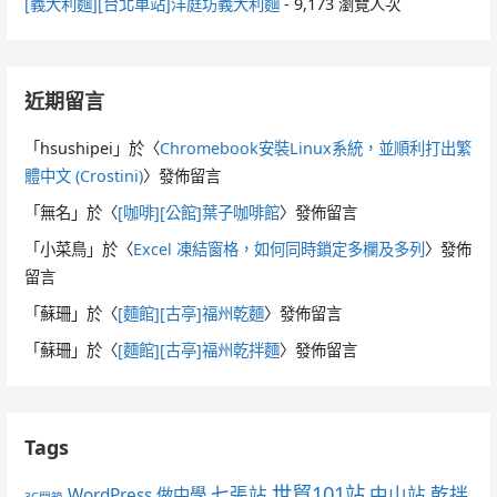
[義大利麵][台北車站]洋庭坊義大利麵
- 9,173 瀏覽人次
近期留言
「
hsushipei
」於〈
Chromebook安裝Linux系統，並順利打出繁
體中文 (Crostini)
〉發佈留言
「
無名
」於〈
[咖啡][公館]葉子咖啡館
〉發佈留言
「
小菜鳥
」於〈
Excel 凍結窗格，如何同時鎖定多欄及多列
〉發佈
留言
「
蘇珊
」於〈
[麵館][古亭]福州乾麵
〉發佈留言
「
蘇珊
」於〈
[麵館][古亭]福州乾拌麵
〉發佈留言
Tags
世貿101站
七張站
中山站
乾拌
WordPress 做中學