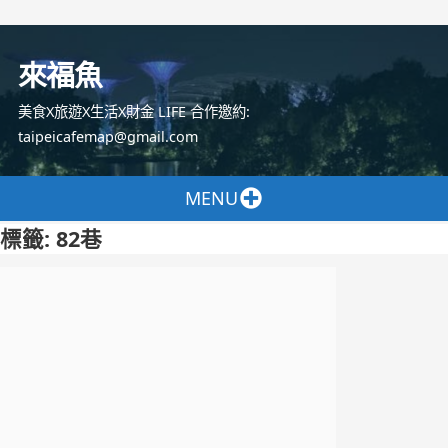
跳
至
來福魚
主
要
美食X旅遊X生活X財金 LIFE 合作邀約:
內
taipeicafemap@gmail.com
容
MENU
標籤:
82巷