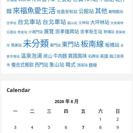
3C開箱
來福魚愛生活
其他
麵
公館站
信義安和站
動物園站
台北車站
台北車站
大坪林站
士林站
古亭站
圓山站
大安森林
展覽
忠孝復興站
忠孝新生站
小南門站
新埔站
公園站
奇岩站
景美夜
未分類
板南線
東門站
板橋站
景美站
東門站
市
永
溫泉泡湯
異國風味
爬山
牛肉麵
美國
石牌站
臨江街夜
安市場站
象山站
韓式
複合式餐飲
西門站
麵線
市
頂溪站
Calendar
2026 年 8 月
一
二
三
四
五
六
日
1
2
3
4
5
6
7
8
9