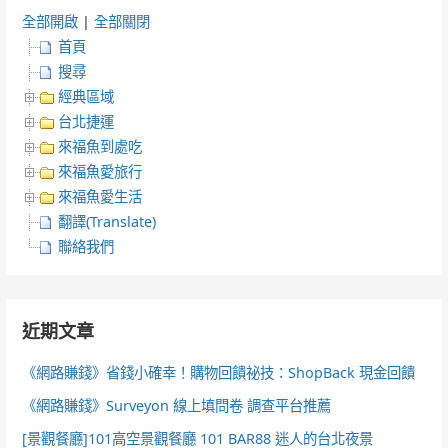
全部開啟
|
全部關閉
首頁
搜尋
經典區域
台北捷運
來福魚到處吃
來福魚愛旅行
來福魚愛生活
翻譯(Translate)
聯絡我們
近期文章
《網路賺錢》省錢小確幸！購物回饋祕技：ShopBack 現金回饋
《網路賺錢》Surveyon 線上填問卷 調查平台推薦
[景觀餐廳]101高空景觀餐廳 101 BAR88 迷人的台北夜景