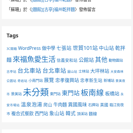
「
蘇珊
」於〈
[麵館][古亭]福州乾拌麵
〉發佈留言
Tags
世貿101站
七張站
中山站
乾拌
WordPress 做中學
3C開箱
來福魚愛生活
其他
麵
公館站
信義安和站
動物園站
台北車站
台北車站
大坪林站
士林站
古亭站
圓山站
大安森林
展覽
忠孝復興站
忠孝新生站
小南門站
新埔站
公園站
奇岩站
景美夜
未分類
板南線
東門站
板橋站
景美站
東門站
市
永
溫泉泡湯
異國風味
爬山
牛肉麵
美國
石牌站
臨江街夜
安市場站
象山站
韓式
複合式餐飲
西門站
麵線
市
頂溪站