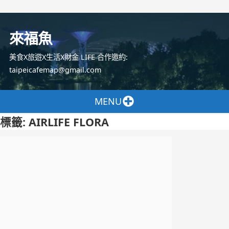
跳
至
來福魚
主
要
美食X旅遊X生活X財金 LIFE 合作邀約:
內
taipeicafemap@gmail.com
容
MENU
標籤:
AIRLIFE FLORA