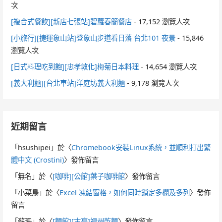
次
[複合式餐飲][新店七張站]碧蘿春簡餐店
- 17,152 瀏覽人次
[小旅行][捷運象山站]登象山步道看日落 台北101 夜景
- 15,846
瀏覽人次
[日式料理吃到飽][忠孝敦化]梅菊日本料理
- 14,654 瀏覽人次
[義大利麵][台北車站]洋庭坊義大利麵
- 9,178 瀏覽人次
近期留言
「
hsushipei
」於〈
Chromebook安裝Linux系統，並順利打出繁
體中文 (Crostini)
〉發佈留言
「
無名
」於〈
[咖啡][公館]葉子咖啡館
〉發佈留言
「
小菜鳥
」於〈
Excel 凍結窗格，如何同時鎖定多欄及多列
〉發佈
留言
「
蘇珊
」於〈
[麵館][古亭]福州乾麵
〉發佈留言