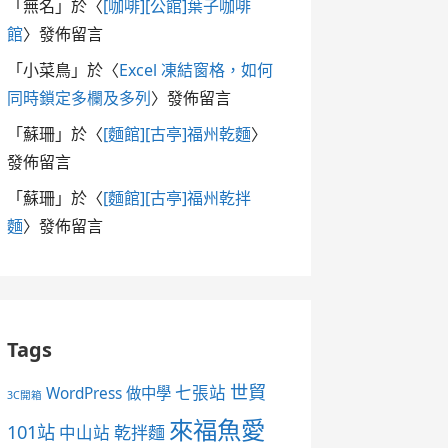
「
無名
」於〈
[咖啡][公館]葉子咖啡
館
〉發佈留言
「
小菜鳥
」於〈
Excel 凍結窗格，如何
同時鎖定多欄及多列
〉發佈留言
「
蘇珊
」於〈
[麵館][古亭]福州乾麵
〉
發佈留言
「
蘇珊
」於〈
[麵館][古亭]福州乾拌
麵
〉發佈留言
Tags
世貿
七張站
WordPress 做中學
3C開箱
來福魚愛
101站
中山站
乾拌麵