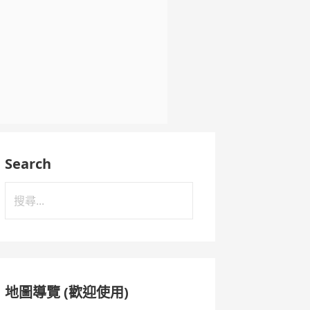
Search
搜
尋
關
鍵
字:
地圖導覽 (歡迎使用)