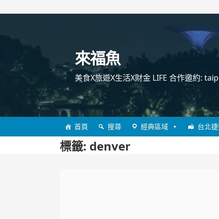
跳
至
主
來福魚
要
內
美食X旅遊X生活X財金 LIFE 合作邀約: taipei
容
首頁
搜尋
經典區域
台北捷
標籤:
denver