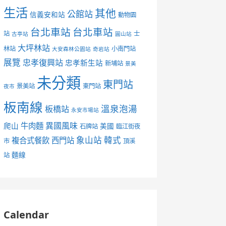
生活
其他
公館站
信義安和站
動物園
台北車站
台北車站
站
士
古亭站
圓山站
大坪林站
林站
小南門站
大安森林公園站
奇岩站
展覽
忠孝復興站
忠孝新生站
新埔站
景美
未分類
東門站
景美站
東門站
夜市
板南線
溫泉泡湯
板橋站
永安市場站
異國風味
爬山
牛肉麵
美國
石牌站
臨江街夜
象山站
韓式
複合式餐飲
西門站
市
頂溪
麵線
站
Calendar