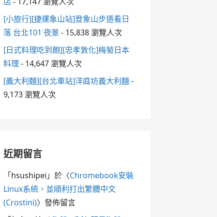
店
- 17,147 瀏覽人次
[小旅行][捷運象山站]登象山步道看日
落 台北101 夜景
- 15,838 瀏覽人次
[日式料理吃到飽][忠孝敦化]梅菊日本
料理
- 14,647 瀏覽人次
[義大利麵][台北車站]洋庭坊義大利麵
-
9,173 瀏覽人次
近期留言
「
hsushipei
」於〈
Chromebook安裝
Linux系統，並順利打出繁體中文
(Crostini)
〉發佈留言