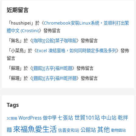
近期留言
「
hsushipei
」於〈
Chromebook安裝Linux系統，並順利打出繁
體中文 (Crostini)
〉發佈留言
「
無名
」於〈
[咖啡][公館]葉子咖啡館
〉發佈留言
「
小菜鳥
」於〈
Excel 凍結窗格，如何同時鎖定多欄及多列
〉發佈
留言
「
蘇珊
」於〈
[麵館][古亭]福州乾麵
〉發佈留言
「
蘇珊
」於〈
[麵館][古亭]福州乾拌麵
〉發佈留言
Tags
世貿101站
七張站
中山站
乾拌
WordPress 做中學
3C開箱
來福魚愛生活
其他
麵
公館站
信義安和站
動物園站