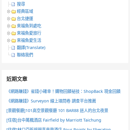
搜尋
經典區域
台北捷運
來福魚到處吃
來福魚愛旅行
來福魚愛生活
翻譯(Translate)
聯絡我們
近期文章
《網路賺錢》省錢小確幸！購物回饋祕技：ShopBack 現金回饋
《網路賺錢》Surveyon 線上填問卷 調查平台推薦
[景觀餐廳]101高空景觀餐廳 101 BAR88 迷人的台北夜景
[住宿]台中萬楓酒店 Fairfield by Marriott Taichung
[住宿]林口亞昕福朋喜來登酒店 Four Points by Sheraton