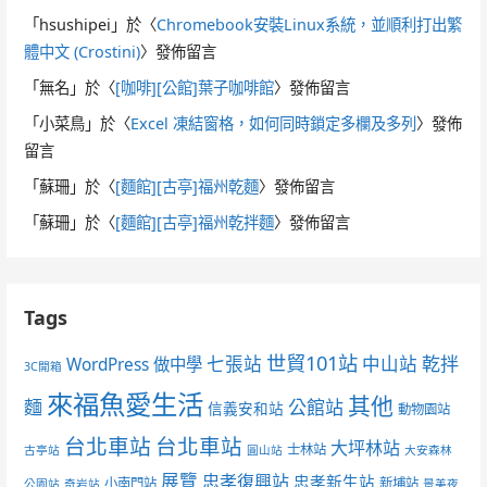
「
hsushipei
」於〈
Chromebook安裝Linux系統，並順利打出繁
體中文 (Crostini)
〉發佈留言
「
無名
」於〈
[咖啡][公館]葉子咖啡館
〉發佈留言
「
小菜鳥
」於〈
Excel 凍結窗格，如何同時鎖定多欄及多列
〉發佈
留言
「
蘇珊
」於〈
[麵館][古亭]福州乾麵
〉發佈留言
「
蘇珊
」於〈
[麵館][古亭]福州乾拌麵
〉發佈留言
Tags
世貿101站
七張站
中山站
乾拌
WordPress 做中學
3C開箱
來福魚愛生活
其他
麵
公館站
信義安和站
動物園站
台北車站
台北車站
大坪林站
士林站
古亭站
圓山站
大安森林
展覽
忠孝復興站
忠孝新生站
小南門站
新埔站
公園站
奇岩站
景美夜