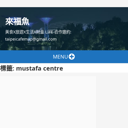
跳
至
來福魚
主
要
美食X旅遊X生活X財金 LIFE 合作邀約:
內
taipeicafemap@gmail.com
容
MENU
標籤:
mustafa centre