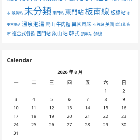
未分類
板南線
東門站
板橋站
景美站
東門站
市
永
溫泉泡湯
異國風味
爬山
牛肉麵
美國
石牌站
臨江街夜
安市場站
象山站
韓式
複合式餐飲
西門站
麵線
市
頂溪站
Calendar
2026 年 8 月
一
二
三
四
五
六
日
1
2
3
4
5
6
7
8
9
10
11
12
13
14
15
16
17
18
19
20
21
22
23
24
25
26
27
28
29
30
31