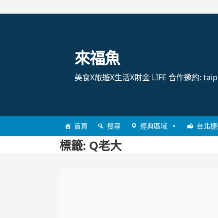
跳
至
主
來福魚
要
內
美食X旅遊X生活X財金 LIFE 合作邀約: taipei
容
首頁
搜尋
經典區域
台北捷
標籤:
Q老大