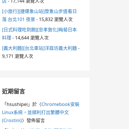
店
- 17,144 瀏覽人次
[小旅行][捷運象山站]登象山步道看日
落 台北101 夜景
- 15,832 瀏覽人次
[日式料理吃到飽][忠孝敦化]梅菊日本
料理
- 14,644 瀏覽人次
[義大利麵][台北車站]洋庭坊義大利麵
-
9,171 瀏覽人次
近期留言
「
hsushipei
」於〈
Chromebook安裝
Linux系統，並順利打出繁體中文
(Crostini)
〉發佈留言