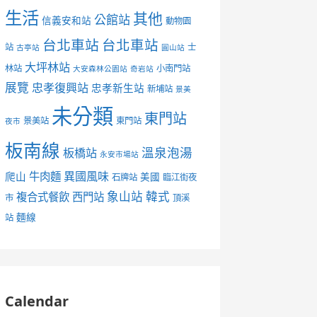
生活
其他
公館站
信義安和站
動物園
台北車站
台北車站
站
士
古亭站
圓山站
大坪林站
林站
小南門站
大安森林公園站
奇岩站
展覽
忠孝復興站
忠孝新生站
新埔站
景美
未分類
東門站
景美站
東門站
夜市
板南線
溫泉泡湯
板橋站
永安市場站
異國風味
爬山
牛肉麵
美國
石牌站
臨江街夜
象山站
韓式
複合式餐飲
西門站
市
頂溪
麵線
站
Calendar