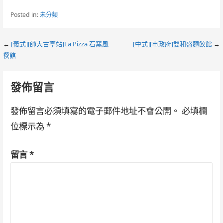
Posted in:
未分類
Post
←
[義式][師大古亭站]La Pizza 石窯風
[中式][市政府]雙和盛麵餃館
→
餐館
navigation
發佈留言
發佈留言必須填寫的電子郵件地址不會公開。
必填欄
位標示為
*
留言
*