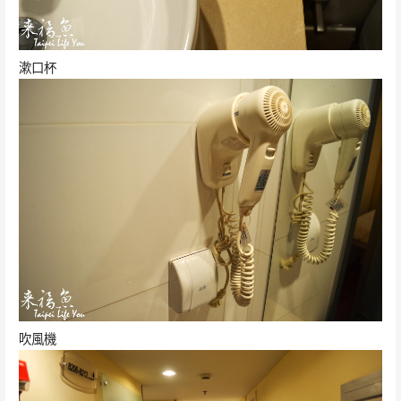
漱口杯
吹風機