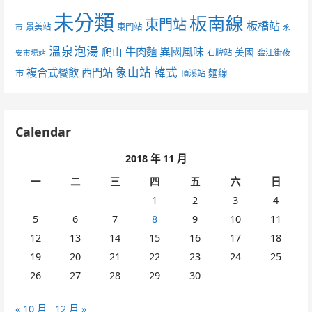
未分類
板南線
東門站
板橋站
景美站
東門站
市
永
溫泉泡湯
異國風味
爬山
牛肉麵
美國
石牌站
臨江街夜
安市場站
象山站
韓式
複合式餐飲
西門站
麵線
市
頂溪站
Calendar
2018 年 11 月
一
二
三
四
五
六
日
1
2
3
4
5
6
7
8
9
10
11
12
13
14
15
16
17
18
19
20
21
22
23
24
25
26
27
28
29
30
« 10 月
12 月 »