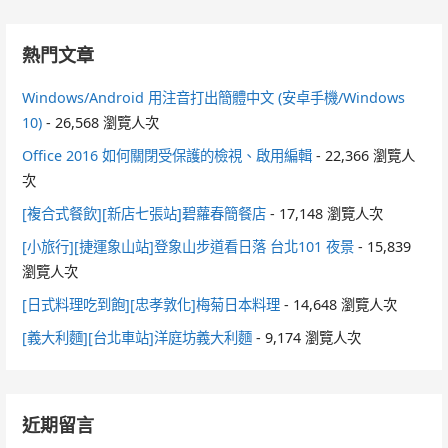
熱門文章
Windows/Android 用注音打出簡體中文 (安卓手機/Windows
10)
- 26,568 瀏覽人次
Office 2016 如何關閉受保護的檢視、啟用編輯
- 22,366 瀏覽人
次
[複合式餐飲][新店七張站]碧蘿春簡餐店
- 17,148 瀏覽人次
[小旅行][捷運象山站]登象山步道看日落 台北101 夜景
- 15,839
瀏覽人次
[日式料理吃到飽][忠孝敦化]梅菊日本料理
- 14,648 瀏覽人次
[義大利麵][台北車站]洋庭坊義大利麵
- 9,174 瀏覽人次
近期留言