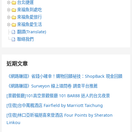
台北捷運
來福魚到處吃
來福魚愛旅行
來福魚愛生活
翻譯(Translate)
聯絡我們
近期文章
《網路賺錢》省錢小確幸！購物回饋祕技：ShopBack 現金回饋
《網路賺錢》Surveyon 線上填問卷 調查平台推薦
[景觀餐廳]101高空景觀餐廳 101 BAR88 迷人的台北夜景
[住宿]台中萬楓酒店 Fairfield by Marriott Taichung
[住宿]林口亞昕福朋喜來登酒店 Four Points by Sheraton
Linkou