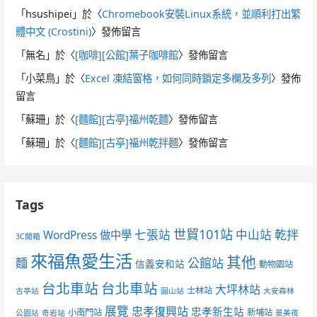
「
hsushipei
」於〈
Chromebook安裝Linux系統，並順利打出繁
體中文 (Crostini)
〉發佈留言
「
無名
」於〈
[咖啡][公館]葉子咖啡館
〉發佈留言
「
小菜鳥
」於〈
Excel 凍結窗格，如何同時鎖定多欄及多列
〉發佈
留言
「
蘇珊
」於〈
[麵館][古亭]福州乾麵
〉發佈留言
「
蘇珊
」於〈
[麵館][古亭]福州乾拌麵
〉發佈留言
Tags
世貿101站
七張站
中山站
乾拌
WordPress 做中學
3C開箱
來福魚愛生活
其他
麵
公館站
信義安和站
動物園站
台北車站
台北車站
大坪林站
士林站
古亭站
圓山站
大安森林
展覽
忠孝復興站
忠孝新生站
小南門站
新埔站
公園站
奇岩站
景美夜