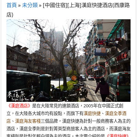
首頁
»
未分類
»
[中國住宿][上海]漢庭快捷酒店(西康路
店)
《漢庭酒店》
是在大陸常見的連鎖酒店，2005年在中國正式創
立，在大陸各大城市均有設點，而旗下有
漢庭快捷
、
漢庭全季酒
店
、
漢庭海友客棧
三個品牌，漢庭快捷為針對一般商務客人為主的
酒店，漢庭全季則是針對菁英型商旅客人為主的酒店，而漢庭海友
客棧則是針對年輕白領為主的酒店，本次要介紹的是
《漢庭快捷》