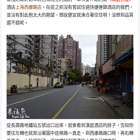
酒店
上海西康路店
，在這之前沒有嘗試住過快捷連鎖酒店的我們，
並沒有對此抱太大的期望，想說便宜就湊合著住住唄！沒想到品質
還不錯呢。
從長壽路地鐵站五號出口出來，就會看到漢庭酒店的排子，告知你
要往左轉也就是沿著圖中這條路一直走，到西康路路口時，再右轉