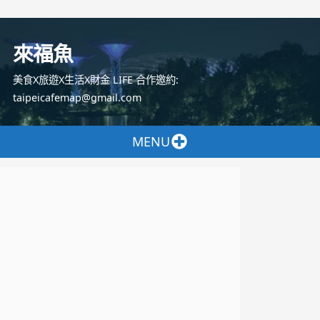
跳
至
來福魚
主
要
美食X旅遊X生活X財金 LIFE 合作邀約:
內
taipeicafemap@gmail.com
容
MENU