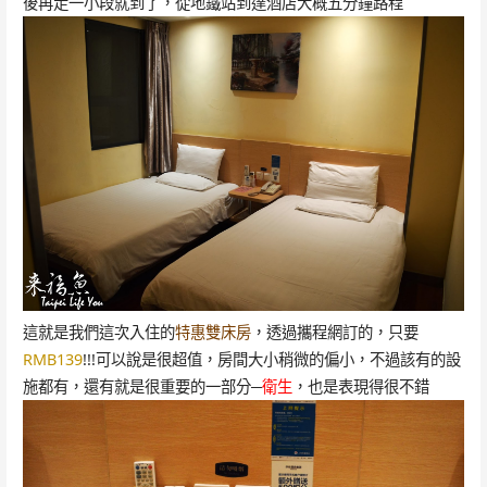
後再走一小段就到了，從地鐵站到達酒店大概五分鐘路程
這就是我們這次入住的
特惠雙床房
，透過攜程網訂的，只要
RMB139
!!!可以說是很超值，房間大小稍微的偏小，不過該有的設
施都有，還有就是很重要的一部分─
衛生
，也是表現得很不錯