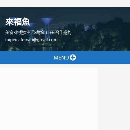
跳
至
來福魚
主
要
美食X旅遊X生活X財金 LIFE 合作邀約:
內
taipeicafemap@gmail.com
容
MENU