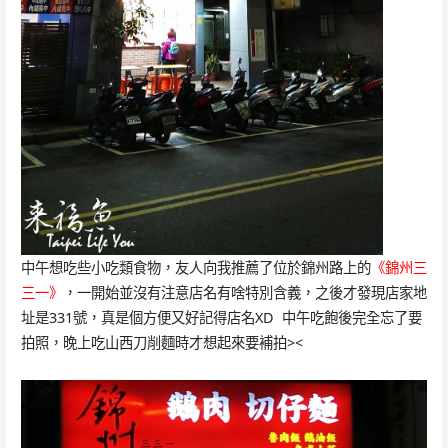
中午想吃些小吃類食物，友人向我推薦了位於錦州路上的
《錦州三
三一》
，一開始並沒有注意店名有啥特別含義，之後才發現店家地
址是331號，真是個方便又好記得店名XD 中午吃飽後完全忘了要
拍照，晚上吃山西刀削麵時才想起來要補拍><