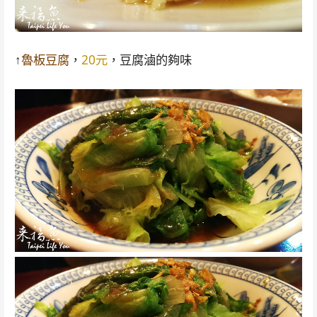
↑
魯板豆腐
，
20元
，豆腐滷的夠味