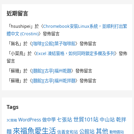
近期留言
「
hsushipei
」於〈
Chromebook安裝Linux系統，並順利打出繁
體中文 (Crostini)
〉發佈留言
「
無名
」於〈
[咖啡][公館]葉子咖啡館
〉發佈留言
「
小菜鳥
」於〈
Excel 凍結窗格，如何同時鎖定多欄及多列
〉發佈
留言
「
蘇珊
」於〈
[麵館][古亭]福州乾麵
〉發佈留言
「
蘇珊
」於〈
[麵館][古亭]福州乾拌麵
〉發佈留言
Tags
世貿101站
七張站
中山站
乾拌
WordPress 做中學
3C開箱
來福魚愛生活
其他
麵
公館站
信義安和站
動物園站