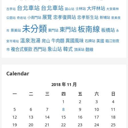
台北車站
台北車站
大坪林站
士林站
古亭站
圓山站
大安森林
展覽
忠孝復興站
忠孝新生站
小南門站
新埔站
公園站
奇岩站
景美夜
未分類
板南線
東門站
板橋站
景美站
東門站
市
永
溫泉泡湯
異國風味
爬山
牛肉麵
美國
石牌站
臨江街夜
安市場站
象山站
韓式
複合式餐飲
西門站
麵線
市
頂溪站
Calendar
2018 年 11 月
一
二
三
四
五
六
日
1
2
3
4
5
6
7
8
9
10
11
12
13
14
15
16
17
18
19
20
21
22
23
24
25