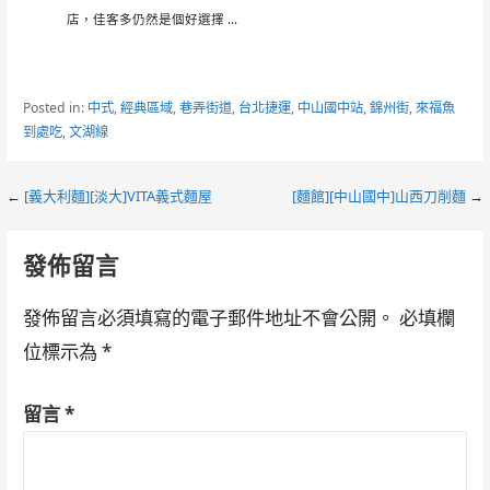
店，佳客多仍然是個好選擇 ...
Posted in:
中式
,
經典區域
,
巷弄街道
,
台北捷運
,
中山國中站
,
錦州街
,
來福魚
到處吃
,
文湖線
Post
←
[義大利麵][淡大]VITA義式麵屋
[麵館][中山國中]山西刀削麵
→
navigation
發佈留言
發佈留言必須填寫的電子郵件地址不會公開。
必填欄
位標示為
*
留言
*