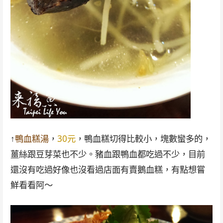
↑
鴨血糕湯
，
30元
，鴨血糕切得比較小，塊數蠻多的，
薑絲跟豆芽菜也不少。豬血跟鴨血都吃過不少，目前
還沒有吃過好像也沒看過店面有賣鵝血糕，有點想嘗
鮮看看阿～