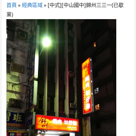
首頁
»
經典區域
»
[中式][中山國中]錦州三三一(已歇
業)