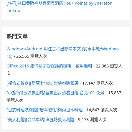
[住宿]林口亞昕福朋喜來登酒店 Four Points by Sheraton
Linkou
熱門文章
Windows/Android 用注音打出簡體中文 (安卓手機/Windows
10)
- 26,565 瀏覽人次
Office 2016 如何關閉受保護的檢視、啟用編輯
- 22,363 瀏覽人
次
[複合式餐飲][新店七張站]碧蘿春簡餐店
- 17,147 瀏覽人次
[小旅行][捷運象山站]登象山步道看日落 台北101 夜景
- 15,837
瀏覽人次
[日式料理吃到飽][忠孝敦化]梅菊日本料理
- 14,647 瀏覽人次
[義大利麵][台北車站]洋庭坊義大利麵
- 9,173 瀏覽人次