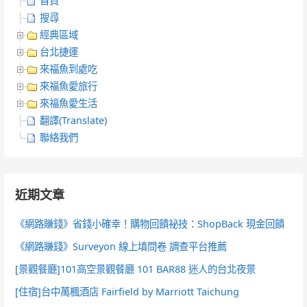
首頁
搜尋
經典區域
台北捷運
來福魚到處吃
來福魚愛旅行
來福魚愛生活
翻譯(Translate)
聯絡我們
近期文章
《網路賺錢》省錢小確幸！購物回饋祕技：ShopBack 現金回饋
《網路賺錢》Surveyon 線上填問卷 調查平台推薦
[景觀餐廳]101高空景觀餐廳 101 BAR88 迷人的台北夜景
[住宿]台中萬楓酒店 Fairfield by Marriott Taichung