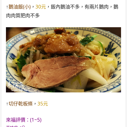
↑
鵝油飯(小)
，
30元
，飯內鵝油不多，有兩片鵝肉，鵝
肉肉質肥肉不多
↑
切仔乾板條
，
35元
來福評價：(1~5)