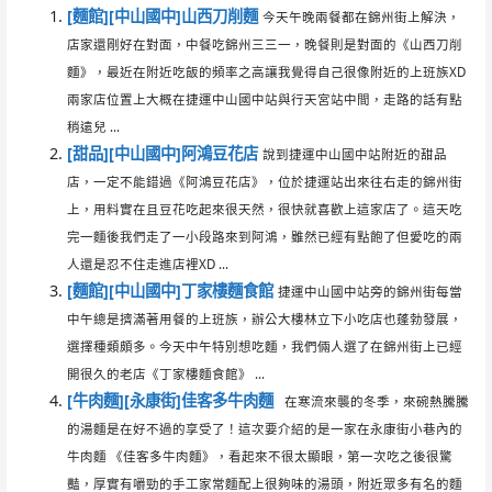
[麵館][中山國中]山西刀削麵
今天午晚兩餐都在錦州街上解決，
店家還剛好在對面，中餐吃錦州三三一，晚餐則是對面的《山西刀削
麵》，最近在附近吃飯的頻率之高讓我覺得自己很像附近的上班族XD
兩家店位置上大概在捷運中山國中站與行天宮站中間，走路的話有點
稍遠兒 ...
[甜品][中山國中]阿鴻豆花店
說到捷運中山國中站附近的甜品
店，一定不能錯過《阿鴻豆花店》，位於捷運站出來往右走的錦州街
上，用料實在且豆花吃起來很天然，很快就喜歡上這家店了。這天吃
完一麵後我們走了一小段路來到阿鴻，雖然已經有點飽了但愛吃的兩
人還是忍不住走進店裡XD ...
[麵館][中山國中]丁家樓麵食館
捷運中山國中站旁的錦州街每當
中午總是擠滿著用餐的上班族，辦公大樓林立下小吃店也蓬勃發展，
選擇種類頗多。今天中午特別想吃麵，我們倆人選了在錦州街上已經
開很久的老店《丁家樓麵食館》 ...
[牛肉麵][永康街]佳客多牛肉麵
在寒流來襲的冬季，來碗熱騰騰
的湯麵是在好不過的享受了！這次要介紹的是一家在永康街小巷內的
牛肉麵 《佳客多牛肉麵》，看起來不很太顯眼，第一次吃之後很驚
豔，厚實有嚼勁的手工家常麵配上很夠味的湯頭，附近眾多有名的麵