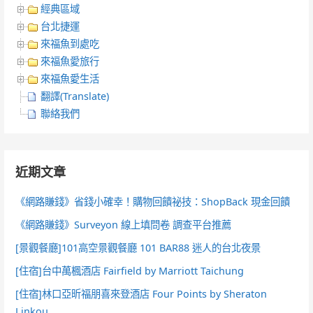
經典區域
台北捷運
來福魚到處吃
來福魚愛旅行
來福魚愛生活
翻譯(Translate)
聯絡我們
近期文章
《網路賺錢》省錢小確幸！購物回饋祕技：ShopBack 現金回饋
《網路賺錢》Surveyon 線上填問卷 調查平台推薦
[景觀餐廳]101高空景觀餐廳 101 BAR88 迷人的台北夜景
[住宿]台中萬楓酒店 Fairfield by Marriott Taichung
[住宿]林口亞昕福朋喜來登酒店 Four Points by Sheraton
Linkou