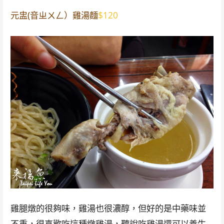
元盅(音ㄓㄨㄥ）雞湯麵
$120
雞腿燉的很夠味，雞湯也很濃醇，但好的是中藥味並
不重，很喜歡吃這種燉雞湯，聽說吃雞湯還可以養生