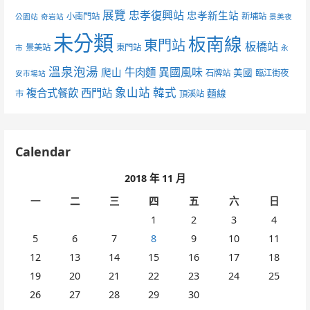
展覽
忠孝復興站
忠孝新生站
小南門站
新埔站
公園站
奇岩站
景美夜
未分類
板南線
東門站
板橋站
景美站
東門站
市
永
溫泉泡湯
異國風味
爬山
牛肉麵
美國
石牌站
臨江街夜
安市場站
象山站
韓式
複合式餐飲
西門站
麵線
市
頂溪站
Calendar
2018 年 11 月
一
二
三
四
五
六
日
1
2
3
4
5
6
7
8
9
10
11
12
13
14
15
16
17
18
19
20
21
22
23
24
25
26
27
28
29
30