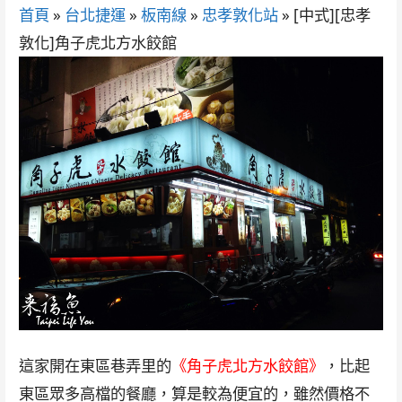
首頁
»
台北捷運
»
板南線
»
忠孝敦化站
»
[中式][忠孝
敦化]角子虎北方水餃館
這家開在東區巷弄里的
《角子虎北方水餃館》
，比起
東區眾多高檔的餐廳，算是較為便宜的，雖然價格不