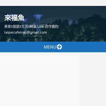
跳
至
來福魚
主
要
美食X旅遊X生活X財金 LIFE 合作邀約:
內
taipeicafemap@gmail.com
容
MENU