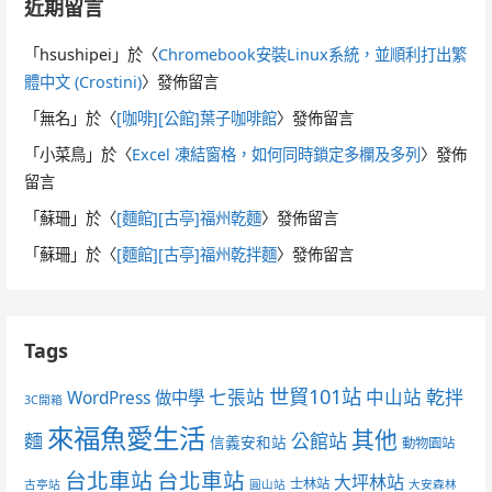
近期留言
「
hsushipei
」於〈
Chromebook安裝Linux系統，並順利打出繁
體中文 (Crostini)
〉發佈留言
「
無名
」於〈
[咖啡][公館]葉子咖啡館
〉發佈留言
「
小菜鳥
」於〈
Excel 凍結窗格，如何同時鎖定多欄及多列
〉發佈
留言
「
蘇珊
」於〈
[麵館][古亭]福州乾麵
〉發佈留言
「
蘇珊
」於〈
[麵館][古亭]福州乾拌麵
〉發佈留言
Tags
世貿101站
七張站
中山站
乾拌
WordPress 做中學
3C開箱
來福魚愛生活
其他
麵
公館站
信義安和站
動物園站
台北車站
台北車站
大坪林站
士林站
古亭站
圓山站
大安森林