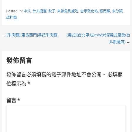
Posted in:
中式
,
台北捷運
,
餃子
,
來福魚到處吃
,
忠孝敦化站
,
板南線
,
未分類
,
乾拌麵
Post
←
[牛肉麵][東吳西門]易記牛肉麵
[義式][台北車站]mita米塔義式廚房(台
北凱薩店)
→
navigation
發佈留言
發佈留言必須填寫的電子郵件地址不會公開。
必填欄
位標示為
*
留言
*