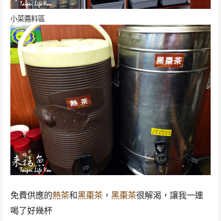
小菜醬料區
免費供應的
熱茶
和
黑棗茶
，
黑棗茶
很解渴，讓我一連
喝了好幾杯