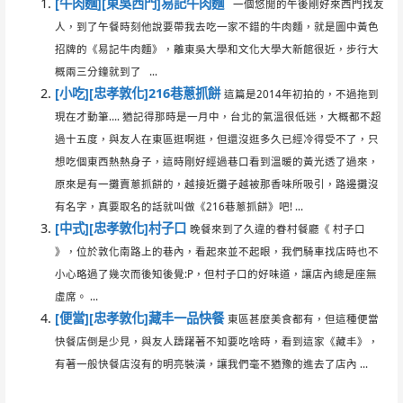
[牛肉麵][東吳西門]易記牛肉麵
一個悠閒的午後剛好來西門找友
人，到了午餐時刻他說要帶我去吃一家不錯的牛肉麵，就是圖中黃色
招牌的《易記牛肉麵》，離東吳大學和文化大學大新館很近，步行大
概兩三分鐘就到了 ...
[小吃][忠孝敦化]216巷蔥抓餅
這篇是2014年初拍的，不過拖到
現在才動筆…. 猶記得那時是一月中，台北的氣溫很低迷，大概都不超
過十五度，與友人在東區逛啊逛，但還沒逛多久已經冷得受不了，只
想吃個東西熱熱身子，這時剛好經過巷口看到溫暖的黃光透了過來，
原來是有一攤賣蔥抓餅的，越接近攤子越被那香味所吸引，路邊攤沒
有名字，真要取名的話就叫做《216巷蔥抓餅》吧! ...
[中式][忠孝敦化]村子口
晚餐來到了久違的眷村餐廳《 村子口
》，位於敦化南路上的巷內，看起來並不起眼，我們騎車找店時也不
小心略過了幾次而後知後覺:P，但村子口的好味道，讓店內總是座無
虛席。 ...
[便當][忠孝敦化]藏丰一品快餐
東區甚麼美食都有，但這種便當
快餐店倒是少見，與友人躊躇著不知要吃啥時，看到這家《藏丰》，
有著一般快餐店沒有的明亮裝潢，讓我們毫不猶豫的進去了店內 ...