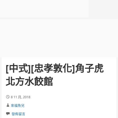
[中式][忠孝敦化]角子虎
北方水餃館
8 11 月, 2018
來福魚兒
發佈留言