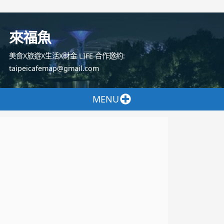
跳
至
來福魚
主
要
美食X旅遊X生活X財金 LIFE 合作邀約:
內
taipeicafemap@gmail.com
容
MENU