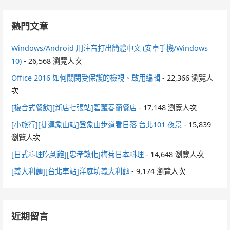
熱門文章
Windows/Android 用注音打出簡體中文 (安卓手機/Windows
10)
- 26,568 瀏覽人次
Office 2016 如何關閉受保護的檢視、啟用編輯
- 22,366 瀏覽人
次
[複合式餐飲][新店七張站]碧蘿春簡餐店
- 17,148 瀏覽人次
[小旅行][捷運象山站]登象山步道看日落 台北101 夜景
- 15,839
瀏覽人次
[日式料理吃到飽][忠孝敦化]梅菊日本料理
- 14,648 瀏覽人次
[義大利麵][台北車站]洋庭坊義大利麵
- 9,174 瀏覽人次
近期留言