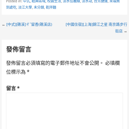
Posted in:
中式
,
經典區域
,
校園生活
,
淡水信義線
,
淡水站
,
台北捷運
,
來福魚
到處吃
,
淡江大學
,
未分類
,
乾拌麵
Post
←
[中式][礁溪]ㄔˇ留香(礁溪店)
[中國住宿][上海]錦江之星 南京路步行
街店
→
navigation
發佈留言
發佈留言必須填寫的電子郵件地址不會公開。
必填欄
位標示為
*
留言
*