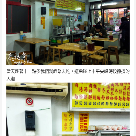
當天趁著十一點多我們就趕緊去吃，避免碰上中午尖峰時段擁擠的
人潮