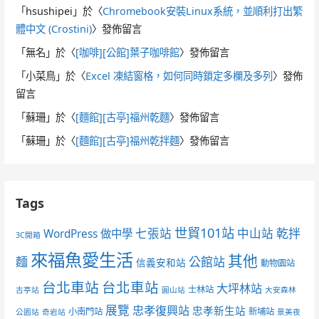
「
hsushipei
」於〈
Chromebook安裝Linux系統，並順利打出繁
體中文 (Crostini)
〉發佈留言
「
無名
」於〈
[咖啡][公館]葉子咖啡館
〉發佈留言
「
小菜鳥
」於〈
Excel 凍結窗格，如何同時鎖定多欄及多列
〉發佈
留言
「
蘇珊
」於〈
[麵館][古亭]福州乾麵
〉發佈留言
「
蘇珊
」於〈
[麵館][古亭]福州乾拌麵
〉發佈留言
Tags
世貿101站
七張站
中山站
乾拌
WordPress 做中學
3C開箱
來福魚愛生活
其他
麵
公館站
信義安和站
動物園站
台北車站
台北車站
大坪林站
士林站
古亭站
圓山站
大安森林
展覽
忠孝復興站
忠孝新生站
小南門站
新埔站
公園站
奇岩站
景美夜