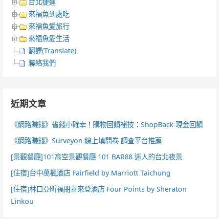
台北捷運
來福魚到處吃
來福魚愛旅行
來福魚愛生活
翻譯(Translate)
聯絡我們
近期文章
《網路賺錢》省錢小確幸！購物回饋祕技：ShopBack 現金回饋
《網路賺錢》Surveyon 線上填問卷 調查平台推薦
[景觀餐廳]101高空景觀餐廳 101 BAR88 迷人的台北夜景
[住宿]台中萬楓酒店 Fairfield by Marriott Taichung
[住宿]林口亞昕福朋喜來登酒店 Four Points by Sheraton
Linkou