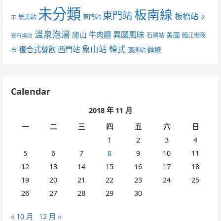
未分類
板南線
東門站
板橋站
景美站
東門站
市
永
溫泉泡湯
異國風味
爬山
牛肉麵
美國
石牌站
臨江街夜
安市場站
象山站
韓式
複合式餐飲
西門站
麵線
市
頂溪站
Calendar
2018 年 11 月
一
二
三
四
五
六
日
1
2
3
4
5
6
7
8
9
10
11
12
13
14
15
16
17
18
19
20
21
22
23
24
25
26
27
28
29
30
« 10 月
12 月 »