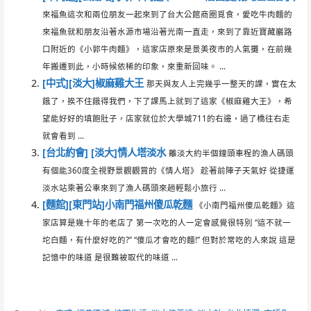
來福魚這次和兩位朋友一起來到了台大公館商圈覓食，愛吃牛肉麵的
來福魚就和朋友沿著水源市場沿著光南一直走，來到了靠近寶藏巖路
口附近的《小郭牛肉麵》，這家店原來是景美夜市的人氣攤，在前幾
年搬遷到此，小時候依稀的印象，來重新回味。 ...
[中式][淡大]椒麻雞大王
那天與友人上完幾乎一整天的課，實在太
餓了，挨不住餓得我們，下了課馬上就到了這家《椒麻雞大王》，希
望能好好的填飽肚子，店家就位於大學城711的右邊，過了橋往右走
就會看到 ...
[台北約會] [淡大]情人塔淡水
離淡大約半個鐘頭車程的漁人碼頭
有個能360度全視野景觀觀賞的《情人塔》 趁著前陣子天氣好 從捷運
淡水站乘著公車來到了漁人碼頭來趟輕鬆小旅行 ...
[麵館][東門站]小南門福州傻瓜乾麵
《小南門福州傻瓜乾麵》這
家店算是幾十年的老店了 第一次吃的人一定會感覺很特別 “這不就一
坨白麵，有什麼好吃的?” “傻瓜才會吃的麵!” 但對於常吃的人來說 這是
記憶中的味道 是很難被取代的味道 ...