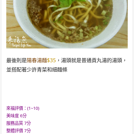
最後則是
陽春湯麵
$35
，湯頭就是普通貢丸湯的湯頭，
並搭配著少許青菜和細麵條
來福評價：(1~10)
美味度 6
分
服務品質 7
分
整體評價
7
分