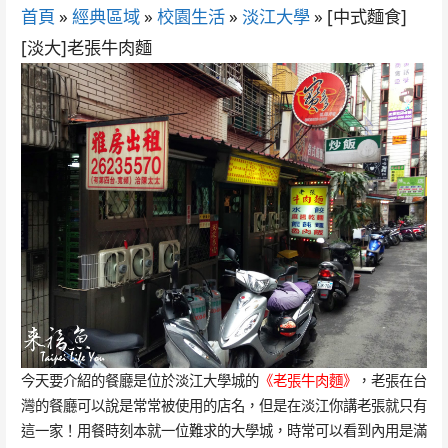
首頁
»
經典區域
»
校園生活
»
淡江大學
»
[中式麵食]
[淡大]老張牛肉麵
今天要介紹的餐廳是位於淡江大學城的
《老張牛肉麵》
，老張在台
灣的餐廳可以說是常常被使用的店名，但是在淡江你講老張就只有
這一家！用餐時刻本就一位難求的大學城，時常可以看到內用是滿