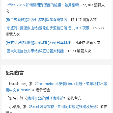
Office 2016 如何關閉受保護的檢視、啟用編輯
- 22,363 瀏覽人
次
[複合式餐飲][新店七張站]碧蘿春簡餐店
- 17,147 瀏覽人次
[小旅行][捷運象山站]登象山步道看日落 台北101 夜景
- 15,838
瀏覽人次
[日式料理吃到飽][忠孝敦化]梅菊日本料理
- 14,647 瀏覽人次
[義大利麵][台北車站]洋庭坊義大利麵
- 9,173 瀏覽人次
近期留言
「
hsushipei
」於〈
Chromebook安裝Linux系統，並順利打出繁
體中文 (Crostini)
〉發佈留言
「
無名
」於〈
[咖啡][公館]葉子咖啡館
〉發佈留言
「
小菜鳥
」於〈
Excel 凍結窗格，如何同時鎖定多欄及多列
〉發佈
留言