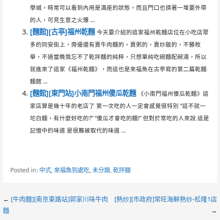
學城，時常可以看到內用是滿座的狀態，而且門口也擠著一堆要外帶
的人，可見生意之火爆 ...
[麵館][古亭]福州乾麵
今天要介紹的這家福州乾麵店位在小吃店眾
多的同安街上，旁邊還有賣牛肉麵的，賣粥的，賣炒飯的，不勝枚
舉，不過當晚我忘不了乾拌麵的純粹，只想單純吃碗麵配碗湯，所以
就進來了這家《福州乾麵》，而這也是來福魚在古亭寫的第二篇乾麵
麵館 ...
[麵館][東門站]小南門福州傻瓜乾麵
《小南門福州傻瓜乾麵》這
家店算是幾十年的老店了 第一次吃的人一定會感覺很特別 “這不就一
坨白麵，有什麼好吃的?” “傻瓜才會吃的麵!” 但對於常吃的人來說 這是
記憶中的味道 是很難被取代的味道 ...
Posted in:
中式
,
來福魚到處吃
,
未分類
,
乾拌麵
Post
←
[牛肉麵][南京東路站]郭家川味牛肉
[熱炒][市政府]常旺海鮮熱炒-松隆1店
麵
→