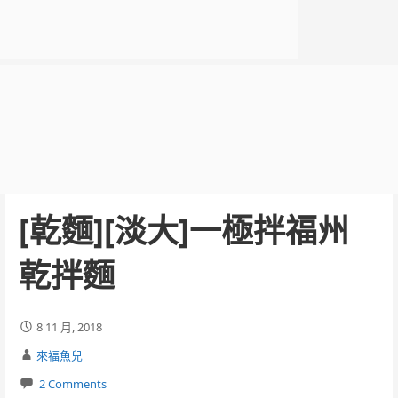
[乾麵][淡大]一極拌福州
乾拌麵
8 11 月, 2018
來福魚兒
2 Comments