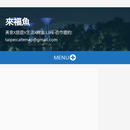
跳
至
來福魚
主
要
美食X旅遊X生活X財金 LIFE 合作邀約:
內
taipeicafemap@gmail.com
容
MENU