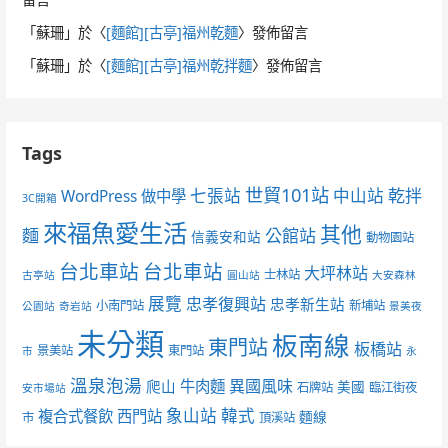
「
蘇珊
」於〈
[麵館][古亭]福州乾麵
〉發佈留言
「
蘇珊
」於〈
[麵館][古亭]福州乾拌麵
〉發佈留言
Tags
世貿101站
七張站
中山站
乾拌
WordPress 做中學
3C開箱
來福魚愛生活
其他
麵
公館站
信義安和站
動物園站
台北車站
台北車站
大坪林站
士林站
古亭站
圓山站
大安森林
展覽
忠孝復興站
忠孝新生站
小南門站
新埔站
公園站
奇岩站
景美夜
未分類
板南線
東門站
板橋站
景美站
東門站
市
永
溫泉泡湯
異國風味
爬山
牛肉麵
美國
石牌站
臨江街夜
安市場站
象山站
韓式
複合式餐飲
西門站
麵線
市
頂溪站