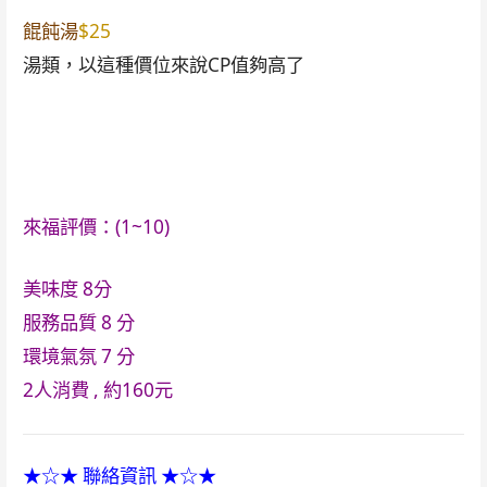
餛飩湯
$25
湯類，以這種價位來說CP值夠高了
來福評價：(1~10)
美味度 8
分
服務品質 8
分
環境氣氛 7
分
2人消費 , 約
160
元
★☆★ 聯絡資訊 ★☆★