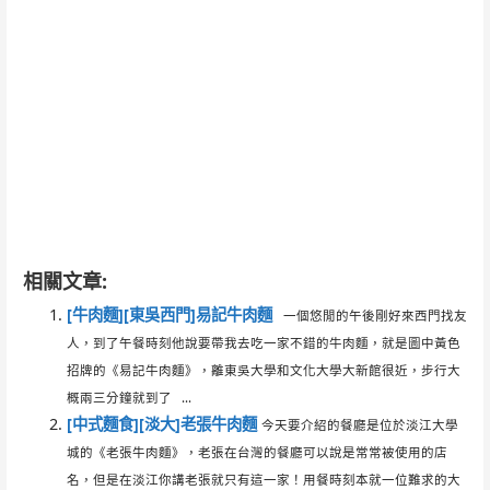
相關文章:
[牛肉麵][東吳西門]易記牛肉麵
一個悠閒的午後剛好來西門找友
人，到了午餐時刻他說要帶我去吃一家不錯的牛肉麵，就是圖中黃色
招牌的《易記牛肉麵》，離東吳大學和文化大學大新館很近，步行大
概兩三分鐘就到了 ...
[中式麵食][淡大]老張牛肉麵
今天要介紹的餐廳是位於淡江大學
城的《老張牛肉麵》，老張在台灣的餐廳可以說是常常被使用的店
名，但是在淡江你講老張就只有這一家！用餐時刻本就一位難求的大