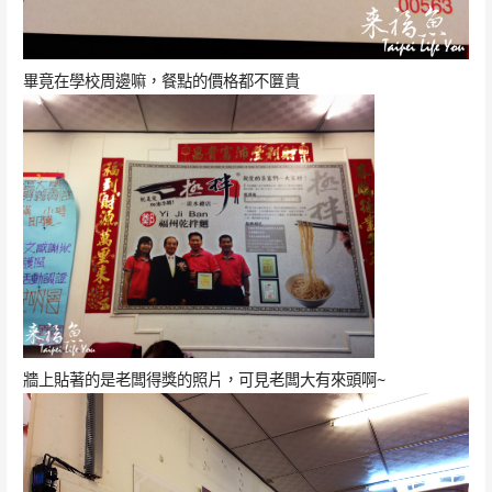
畢竟在學校周邊嘛，餐點的價格都不匴貴
牆上貼著的是老闆得獎的照片，可見老闆大有來頭啊~