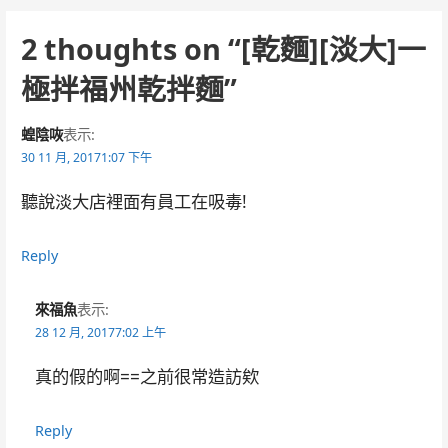
navigation
2 thoughts on
“[乾麵][淡大]一
極拌福州乾拌麵”
蝗陰咴
表示:
30 11 月, 20171:07 下午
聽說淡大店裡面有員工在吸毒!
Reply
來福魚
表示:
28 12 月, 20177:02 上午
真的假的啊==之前很常造訪欸
Reply