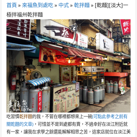
首頁
»
來福魚到處吃
»
中式
»
乾拌麵
»
[乾麵][淡大]一
極拌福州乾拌麵
吃習慣
乾拌麵
的我，不管在哪裡都想來上一碗
(可點此參考之前有
關乾麵的文章)
，可惜並不是到處都有賣，不過幸好在淡江附近就
有一家，讓我在求學之餘還能解解相思之苦，這家店就位在淡江美