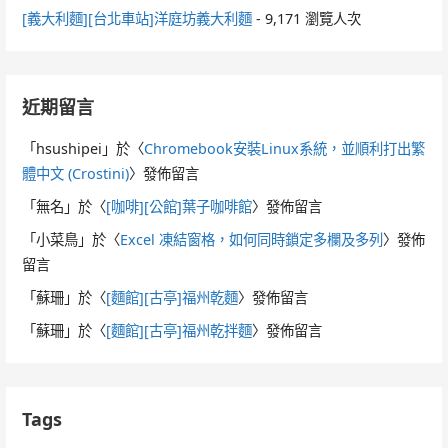
[義大利麵][台北車站]洋庭坊義大利麵
- 9,171 瀏覽人次
近期留言
「
hsushipei
」於〈
Chromebook安裝Linux系統，並順利打出繁
體中文 (Crostini)
〉發佈留言
「
無名
」於〈
[咖啡][公館]葉子咖啡館
〉發佈留言
「
小菜鳥
」於〈
Excel 凍結窗格，如何同時鎖定多欄及多列
〉發佈
留言
「
蘇珊
」於〈
[麵館][古亭]福州乾麵
〉發佈留言
「
蘇珊
」於〈
[麵館][古亭]福州乾拌麵
〉發佈留言
Tags