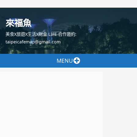
跳
至
來福魚
主
要
美食X旅遊X生活X財金 LIFE 合作邀約:
內
taipeicafemap@gmail.com
容
MENU