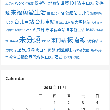
世貿101站
七張站
中山站
乾拌
WordPress 做中學
3C開箱
來福魚愛生活
其他
麵
公館站
信義安和站
動物園站
台北車站
台北車站
大坪林站
士林站
古亭站
圓山站
大安森林
展覽
忠孝復興站
忠孝新生站
小南門站
新埔站
公園站
奇岩站
景美夜
未分類
板南線
東門站
板橋站
景美站
東門站
市
永
溫泉泡湯
異國風味
爬山
牛肉麵
美國
石牌站
臨江街夜
安市場站
象山站
韓式
複合式餐飲
西門站
麵線
市
頂溪站
Calendar
2018 年 11 月
一
二
三
四
五
六
日
1
2
3
4
5
6
7
8
9
10
11