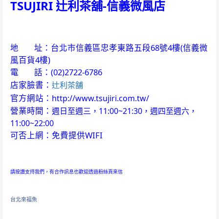
TSUJIRI 辻利茶舖-信義微風店
地 址：
台北市信義區忠孝東路五段68號4樓(信義微
風百貨4樓)
電 話：(
02)2722-6786
店家臉書：
辻利茶舗
官方網站：
http://www.tsujiri.com.tw/
營業時間：
週日至週三，11:00~21:30，週四至週六，
11:00~22:00
可否上網：免費提供WIFI
請按讚支持我們，有合作訊息也歡迎透過粉絲頁來信
台北來福魚