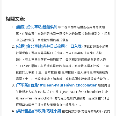
相關文章:
[麵館][台北車站]麵麵俱到
中午在台北車站附近巷弄內尋找麵
館，在劉山東牛肉麵附近看到一家沒吃過的麵店《 麵麵俱到 》，印象
中之前好像是一家還蠻平價的義式餐廳 ...
[拉麵][台北車站]赤神日式拉麵 (一口入魂)
傳說從迅雷小組轉
行開餐廳，賣椒麻雞混搭日式丼飯，月入120萬的《赤神日式拉
麵》，在北車已坐落有一段時間了，每次補習經過總是看到特大的
“一口入魂” 招牌，心想還真是取的有夠神，吃完後不得不比較一下同
樣位於北車的 十三川日本拉麵 和 鬼切拉麵，個人覺得鬼切味道較為
濃厚，十三川比較清淡些，這家就口感和湯頭來說都調得蠻恰當的 ...
[下午茶][台北101]Jean-Paul Hévin Chocolatier
悠閒周日
午後與友人約在101法式下午茶《 Jean-Paul Hévin Chocolatier 》小
聚 Jean-Paul Hévin大師(JPH)的巧克力是世界頂級的，這家店在101已
經開幕快兩年了這次終於有機會來一嚐風味。 ...
[果汁甜品][市政府]巧味小鋪
在吃完熱炒後(常旺海鮮熱炒)，我們