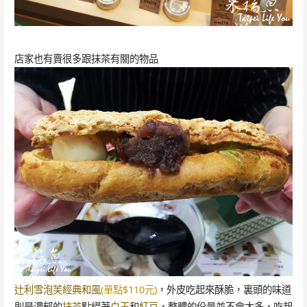
店家也有賣很多跟抹茶有關的物品
辻利雪泡芙經典和風
(單點$110元)
，外皮吃起來酥脆，裏頭的味道
則是濃郁的
抹茶
點綴著
白玉
和
紅豆
，整體的份量並不會太多，吃起