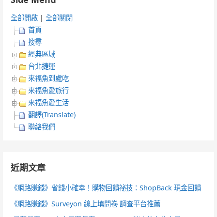
全部開啟
|
全部關閉
首頁
搜尋
經典區域
台北捷運
來福魚到處吃
來福魚愛旅行
來福魚愛生活
翻譯(Translate)
聯絡我們
近期文章
《網路賺錢》省錢小確幸！購物回饋祕技：ShopBack 現金回饋
《網路賺錢》Surveyon 線上填問卷 調查平台推薦