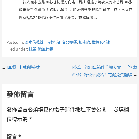
一行人從永吉路30巷往捷運方向走，路上經過了每次來到永吉路30巷
飯後幾乎必買的《 巧味小鋪 》，朋友們幾乎都隨手買了一杯，本來已
經有點撐的我也忍不住再買了杯果汁來解解膩 ...
Posted in:
淡水信義線
,
市政府站
,
台北捷運
,
板南線
,
世貿101站
Filed under:
抹茶
,
微風信義
Post
←
[早餐][士林]豐盛號
[茶葉][宅配]年節伴手禮大賞：【無藏
茗茶】好茶不藏私！宅配免費體驗
→
navigation
發佈留言
發佈留言必須填寫的電子郵件地址不會公開。
必填欄
位標示為
*
留言
*