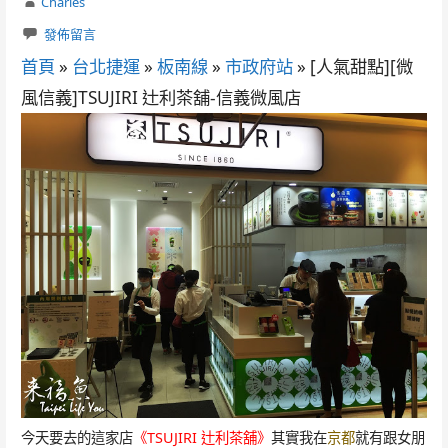
Charles
發佈留言
首頁
»
台北捷運
»
板南線
»
市政府站
»
[人氣甜點][微
風信義]TSUJIRI 辻利茶舖-信義微風店
今天要去的這家店
《TSUJIRI 辻利茶舖》
其實我在
京都
就有跟女朋