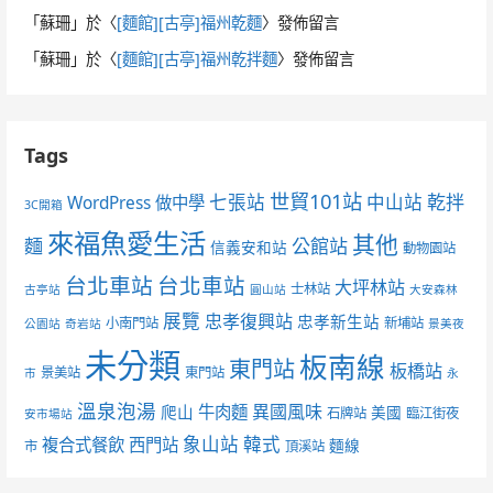
「
蘇珊
」於〈
[麵館][古亭]福州乾麵
〉發佈留言
「
蘇珊
」於〈
[麵館][古亭]福州乾拌麵
〉發佈留言
Tags
世貿101站
七張站
中山站
乾拌
WordPress 做中學
3C開箱
來福魚愛生活
其他
麵
公館站
信義安和站
動物園站
台北車站
台北車站
大坪林站
士林站
古亭站
圓山站
大安森林
展覽
忠孝復興站
忠孝新生站
小南門站
新埔站
公園站
奇岩站
景美夜
未分類
板南線
東門站
板橋站
景美站
東門站
市
永
溫泉泡湯
異國風味
爬山
牛肉麵
美國
石牌站
臨江街夜
安市場站
象山站
韓式
複合式餐飲
西門站
麵線
市
頂溪站