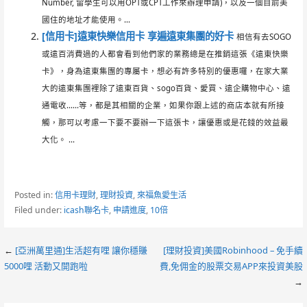
Number, 留學生可以用OPT或CPT工作來辦理申請)，以及一個目前美
國住的地址才能使用。...
[信用卡]遠東快樂信用卡 享遍遠東集團的好卡
相信有去SOGO
或遠百消費過的人都會看到他們家的業務總是在推銷這張《遠東快樂
卡》，身為遠東集團的專屬卡，想必有許多特別的優惠囉，在家大業
大的遠東集團裡除了遠東百貨、sogo百貨、愛買、遠企購物中心、遠
通電收……等，都是其相關的企業，如果你跟上述的商店本就有所接
觸，那可以考慮一下要不要辦一下這張卡，讓優惠或是花錢的效益最
大化。 ...
Posted in:
信用卡理財
,
理財投資
,
來福魚愛生活
Filed under:
icash聯名卡
,
申請進度
,
10倍
Post
←
[亞洲萬里通]生活超有哩 讓你穩賺
[理財投資]美國Robinhood – 免手續
5000哩 活動又開跑啦
費,免佣金的股票交易APP來投資美股
navigation
→