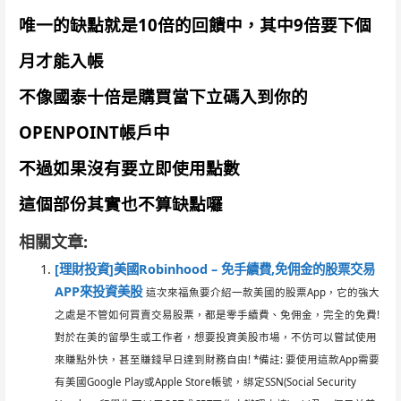
唯一的缺點就是10倍的回饋中，其中9倍要下個
月才能入帳
不像國泰十倍是購買當下立碼入到你的
OPENPOINT帳戶中
不過如果沒有要立即使用點數
這個部份其實也不算缺點囉
相關文章:
[理財投資]美國Robinhood – 免手續費,免佣金的股票交易
APP來投資美股
這次來福魚要介紹一款美國的股票App，它的強大
之處是不管如何買賣交易股票，都是零手續費、免佣金，完全的免費!
對於在美的留學生或工作者，想要投資美股市場，不仿可以嘗試使用
來賺點外快，甚至賺錢早日達到財務自由! *備註: 要使用這款App需要
有美國Google Play或Apple Store帳號，綁定SSN(Social Security