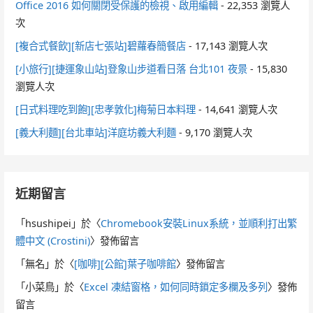
Office 2016 如何關閉受保護的檢視、啟用編輯
- 22,353 瀏覽人
次
[複合式餐飲][新店七張站]碧蘿春簡餐店
- 17,143 瀏覽人次
[小旅行][捷運象山站]登象山步道看日落 台北101 夜景
- 15,830
瀏覽人次
[日式料理吃到飽][忠孝敦化]梅菊日本料理
- 14,641 瀏覽人次
[義大利麵][台北車站]洋庭坊義大利麵
- 9,170 瀏覽人次
近期留言
「
hsushipei
」於〈
Chromebook安裝Linux系統，並順利打出繁
體中文 (Crostini)
〉發佈留言
「
無名
」於〈
[咖啡][公館]葉子咖啡館
〉發佈留言
「
小菜鳥
」於〈
Excel 凍結窗格，如何同時鎖定多欄及多列
〉發佈
留言