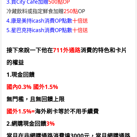
3.買City Cafe加贈
500點OP
冷藏飲料或指定鮮食加贈
250點
OP
4.康是美持icash消費OP點數
十倍送
5.星巴克持icash消費OP點數
十倍送
接下來說一下他在
711外通路
消費的特色和卡片
的權益
1.現金回饋
國內0.3% 國外1.5%
無門檻，且無回饋上限
國外1.5%=
海外刷卡等於不用手續費
2.網購現金回饋
3%
當月在非網購通路消費達3000元，當月網購通路