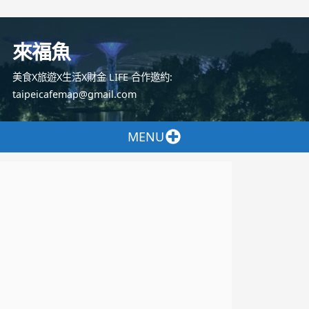
跳
至
來福魚
主
要
美食X旅遊X生活X財金 LIFE 合作邀約:
內
taipeicafemap@gmail.com
容
MENU