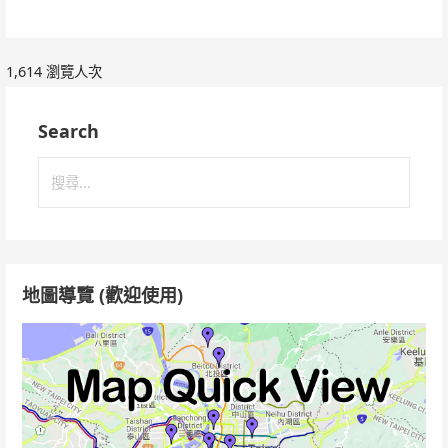
1,614 瀏覽人次
Search
搜
尋
關
鍵
字:
地圖導覽 (歡迎使用)