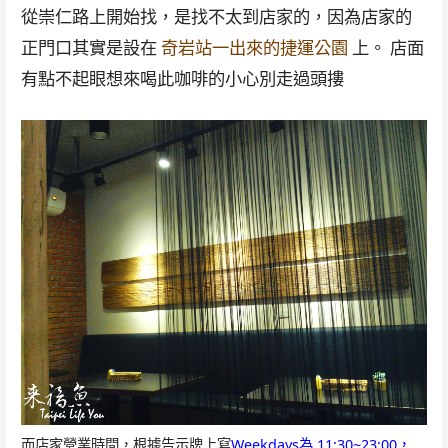
從崇仁路上開始找，是找不太到店家的，因為店家的
正門口其實是設在
奇岩站一出來的捷運公園
上。 店面
有點不起眼想來喝此咖啡的小心別走過頭摟
而店家營業時間，根據告示牌上寫
Weekdays為 11:30~23:00，