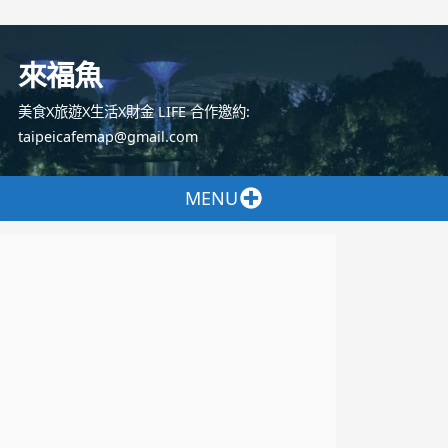
跳
至
來福魚
主
要
美食X旅遊X生活X財金 LIFE 合作邀約:
內
taipeicafemap@gmail.com
容
MENU