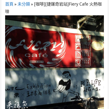
首頁
»
未分類
»
[咖啡][捷運奇岩站]Fiery Cafe 火熱咖
啡