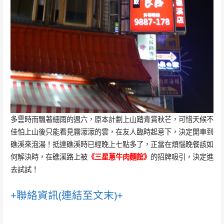
多雲時而飄著細雨的週六，原本計劃上山踏青賞秋芒，可惜天候不
佳怕上山後只能看見霧濛濛的雲，在友人臨時起意下，決定開車到
礁溪來泡湯！抵達礁溪時已經晚上七點多了，正當在煩惱晚餐該如
何解決時，在礁溪路上被
《三星蔥牛肉麵館》
的招牌吸引，決定進
去試試！
+聯絡資訊(連結至文末)+
[礁溪]三星蔥牛肉麵館