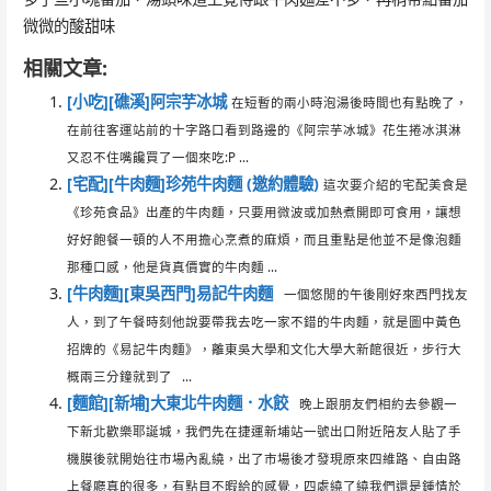
微微的酸甜味
相關文章:
[小吃][礁溪]阿宗芋冰城
在短暫的兩小時泡湯後時間也有點晚了，
在前往客運站前的十字路口看到路邊的《阿宗芋冰城》花生捲冰淇淋
又忍不住嘴饞買了一個來吃:P ...
[宅配][牛肉麵]珍苑牛肉麵 (邀約體驗)
這次要介紹的宅配美食是
《珍苑食品》出產的牛肉麵，只要用微波或加熱煮開即可食用，讓想
好好飽餐一頓的人不用擔心烹煮的麻煩，而且重點是他並不是像泡麵
那種口感，他是貨真價實的牛肉麵 ...
[牛肉麵][東吳西門]易記牛肉麵
一個悠閒的午後剛好來西門找友
人，到了午餐時刻他說要帶我去吃一家不錯的牛肉麵，就是圖中黃色
招牌的《易記牛肉麵》，離東吳大學和文化大學大新館很近，步行大
概兩三分鐘就到了 ...
[麵館][新埔]大東北牛肉麵．水餃
晚上跟朋友們相約去參觀一
下新北歡樂耶誕城，我們先在捷運新埔站一號出口附近陪友人貼了手
機膜後就開始往市場內亂繞，出了市場後才發現原來四維路、自由路
上餐廳真的很多，有點目不暇給的感覺，四處繞了繞我們還是鍾情於