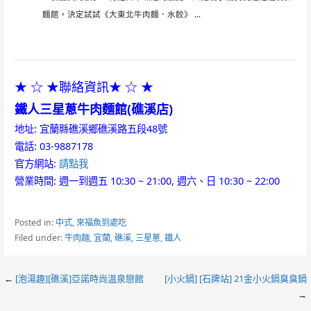
麵館，決定試試《大東北牛肉麵．水餃》 ...
★ ☆ ★聯絡資訊★ ☆ ★
鐵人三星蔥牛肉麵館(礁溪店)
地址: 宜蘭縣礁溪鄉礁溪路五段48號
電話: 03-9887178
官方網站:
請點我
營業時間: 週一到週五 10:30 ~ 21:00, 週六、日 10:30 ~ 22:00
Posted in:
中式
,
來福魚到處吃
Filed under:
牛肉麵
,
宜蘭
,
礁溪
,
三星蔥
,
鐵人
Post
←
[泡湯趣][礁溪]亞諾時尚溫泉戀館
[小火鍋] [石牌站] 21金小火鍋臭臭鍋
→