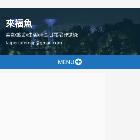
跳
至
來福魚
主
要
美食X旅遊X生活X財金 LIFE 合作邀約:
內
taipeicafemap@gmail.com
容
MENU