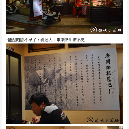
↑雖然時間不早了，礁溪人、車潮仍川流不息