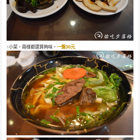
↑小菜，兩樣都還算夠味，
一盤30元