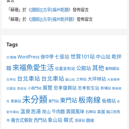
留言
「
蘇珊
」於〈
[麵館][古亭]福州乾麵
〉發佈留言
「
蘇珊
」於〈
[麵館][古亭]福州乾拌麵
〉發佈留言
Tags
世貿101站
七張站
中山站
乾拌
WordPress 做中學
3C開箱
來福魚愛生活
其他
麵
公館站
信義安和站
動物園站
台北車站
台北車站
大坪林站
士林站
古亭站
圓山站
大安森林
展覽
忠孝復興站
忠孝新生站
小南門站
新埔站
公園站
奇岩站
景美夜
未分類
板南線
東門站
板橋站
景美站
東門站
市
永
溫泉泡湯
異國風味
爬山
牛肉麵
美國
石牌站
臨江街夜
安市場站
象山站
韓式
複合式餐飲
西門站
麵線
市
頂溪站