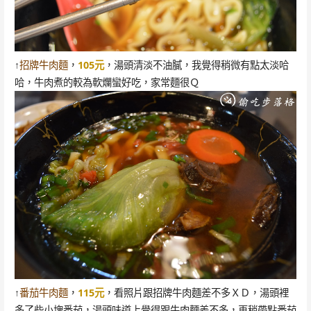
↑
招牌牛肉麵
，
105元
，湯頭清淡不油膩，我覺得稍微有點太淡哈
哈，牛肉煮的較為軟爛蠻好吃，家常麵很Ｑ
↑
番茄牛肉麵
，
115元
，看照片跟招牌牛肉麵差不多ＸＤ，湯頭裡
多了些小塊番茄，湯頭味道上覺得跟牛肉麵差不多，再稍帶點番茄