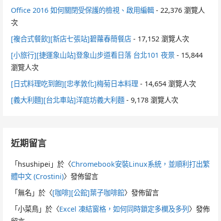
Office 2016 如何關閉受保護的檢視、啟用編輯
- 22,376 瀏覽人
次
[複合式餐飲][新店七張站]碧蘿春簡餐店
- 17,152 瀏覽人次
[小旅行][捷運象山站]登象山步道看日落 台北101 夜景
- 15,844
瀏覽人次
[日式料理吃到飽][忠孝敦化]梅菊日本料理
- 14,654 瀏覽人次
[義大利麵][台北車站]洋庭坊義大利麵
- 9,178 瀏覽人次
近期留言
「
hsushipei
」於〈
Chromebook安裝Linux系統，並順利打出繁
體中文 (Crostini)
〉發佈留言
「
無名
」於〈
[咖啡][公館]葉子咖啡館
〉發佈留言
「
小菜鳥
」於〈
Excel 凍結窗格，如何同時鎖定多欄及多列
〉發佈