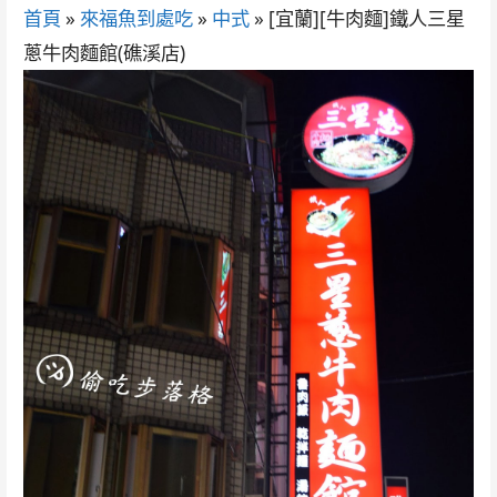
首頁
»
來福魚到處吃
»
中式
»
[宜蘭][牛肉麵]鐵人三星
蔥牛肉麵館(礁溪店)