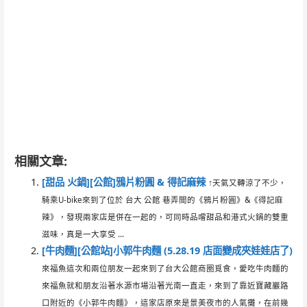
相關文章:
[甜品 火鍋][公館]鴉片粉圓 & 得記麻辣
↑天氣又轉涼了不少，
騎乘U-bike來到了位於 台大 公館 巷弄間的《鴉片粉圓》&《得記麻
辣》，發現兩家店是併在一起的，可同時品嚐甜品和港式火鍋的雙重
滋味，真是一大享受 ...
[牛肉麵][公館站]小郭牛肉麵 (5.28.19 店面變成夾娃娃店了)
來福魚這次和兩位朋友一起來到了台大公館商圈覓食，愛吃牛肉麵的
來福魚就和朋友沿著水源市場沿著光南一直走，來到了靠近寶藏巖路
口附近的《小郭牛肉麵》，這家店原來是景美夜市的人氣攤，在前幾