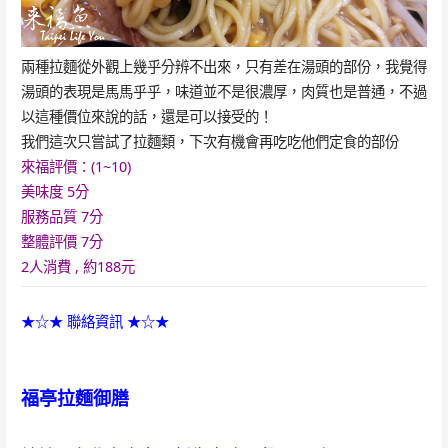
兩種拉麵從外觀上幾乎分辨不出來，只有差在湯頭的部份，我覺得
湯頭的表現是馬馬乎乎，味道並不是很濃厚，肉質也是普通，不過
以這種價位來說的話，還是可以接受的！
我們這次只嘗試了拉麵類，下次有機會再吃吃他們定食的部份
來福評價：(1~10)
美味度 5
分
服務品質 7
分
整體評價
7
分
2人消費 , 約188元
★☆★ 聯絡資訊 ★☆★
福亭拉麵御膳