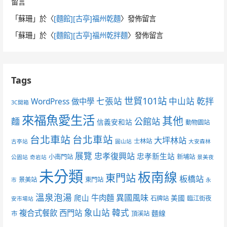
留言
「
蘇珊
」於〈
[麵館][古亭]福州乾麵
〉發佈留言
「
蘇珊
」於〈
[麵館][古亭]福州乾拌麵
〉發佈留言
Tags
世貿101站
七張站
中山站
乾拌
WordPress 做中學
3C開箱
來福魚愛生活
其他
麵
公館站
信義安和站
動物園站
台北車站
台北車站
大坪林站
士林站
古亭站
圓山站
大安森林
展覽
忠孝復興站
忠孝新生站
小南門站
新埔站
公園站
奇岩站
景美夜
未分類
板南線
東門站
板橋站
景美站
東門站
市
永
溫泉泡湯
異國風味
爬山
牛肉麵
美國
石牌站
臨江街夜
安市場站
象山站
韓式
複合式餐飲
西門站
麵線
市
頂溪站