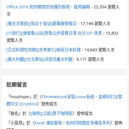
Office 2016 如何關閉受保護的檢視、啟用編輯
- 22,354 瀏覽人
次
[複合式餐飲][新店七張站]碧蘿春簡餐店
- 17,144 瀏覽人次
[小旅行][捷運象山站]登象山步道看日落 台北101 夜景
- 15,832
瀏覽人次
[日式料理吃到飽][忠孝敦化]梅菊日本料理
- 14,643 瀏覽人次
[義大利麵][台北車站]洋庭坊義大利麵
- 9,171 瀏覽人次
近期留言
「
hsushipei
」於〈
Chromebook安裝Linux系統，並順利打出繁
體中文 (Crostini)
〉發佈留言
「
無名
」於〈
[咖啡][公館]葉子咖啡館
〉發佈留言
「
小菜鳥
」於〈
Excel 凍結窗格，如何同時鎖定多欄及多列
〉發佈