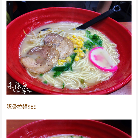
豚骨拉麵$89