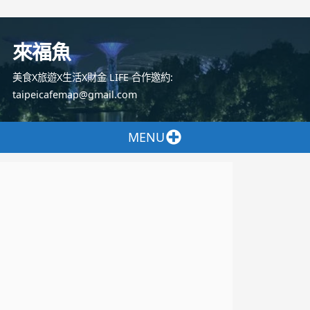
跳
至
來福魚
主
要
美食X旅遊X生活X財金 LIFE 合作邀約:
內
taipeicafemap@gmail.com
容
MENU