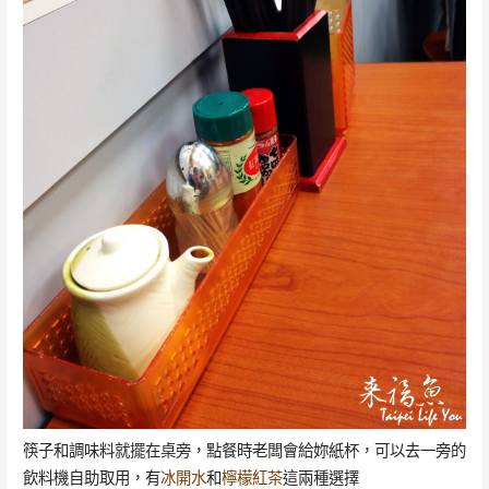
筷子和調味料就擺在桌旁，點餐時老闆會給妳紙杯，可以去一旁的
飲料機自助取用，有
冰開水
和
檸檬紅茶
這兩種選擇