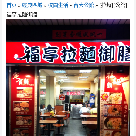
首頁
»
經典區域
»
校園生活
»
台大公館
»
[拉麵][公館]
福亭拉麵御膳