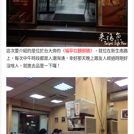
這次要介紹的是位於台大旁的
《福亭拉麵御膳》
，就位在新生南路
上，每次中午時段都是人潮洶湧，幸好那天晚上跟友人經過時剛好
沒啥人，就進去品嘗一下囉！