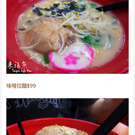
味噌拉麵$99