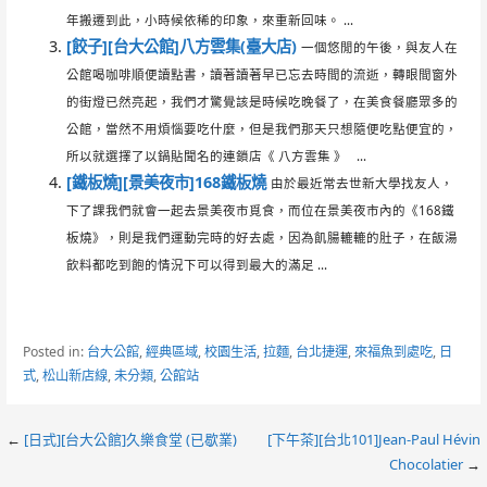
年搬遷到此，小時候依稀的印象，來重新回味。 ...
[餃子][台大公館]八方雲集(臺大店)
一個悠閒的午後，與友人在
公館喝咖啡順便讀點書，讀著讀著早已忘去時間的流逝，轉眼間窗外
的街燈已然亮起，我們才驚覺該是時候吃晚餐了，在美食餐廳眾多的
公館，當然不用煩惱要吃什麼，但是我們那天只想隨便吃點便宜的，
所以就選擇了以鍋貼聞名的連鎖店《 八方雲集 》 ...
[鐵板燒][景美夜市]168鐵板燒
由於最近常去世新大學找友人，
下了課我們就會一起去景美夜市覓食，而位在景美夜市內的《168鐵
板燒》，則是我們運動完時的好去處，因為飢腸轆轆的肚子，在飯湯
飲料都吃到飽的情況下可以得到最大的滿足 ...
Posted in:
台大公館
,
經典區域
,
校園生活
,
拉麵
,
台北捷運
,
來福魚到處吃
,
日
式
,
松山新店線
,
未分類
,
公館站
Post
←
[日式][台大公館]久樂食堂 (已歇業)
[下午茶][台北101]Jean-Paul Hévin
Chocolatier
→