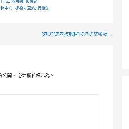
,
日式
,
板南線
,
板橋站
購物中心
,
板橋火車站
,
板橋站
[港式][忠孝復興]祥發港式茶餐廳
→
會公開。
必填欄位標示為
*