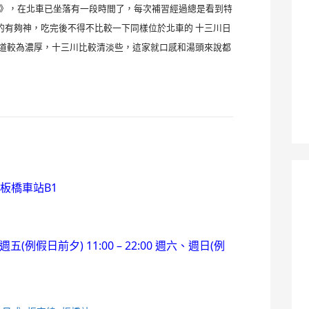
麵》，在北車已坐落有一段時間了，每次補習經過總是看到特
取的有夠神，吃完後不得不比較一下同樣位於北車的 十三川日
味道較為濃厚，十三川比較清淡些，這家就口感和湯頭來說都
板橋車站B1
 週五(例假日前夕) 11:00 – 22:00 週六、週日(例