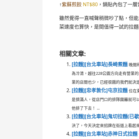
↑
紫蘇煎餃
NT$80
，鍋貼內包了一層
雖然覺得一直喊聲稍微吵了點，但能
菜速度也算快，是間值得一試的拉麵
相關文章:
[拉麵][台北車站]長崎煮麵
晚間
為冷清，越往228公園方向走有營業
業的店間也少，已經很餓的我們就決定來
[拉麵][忠孝敦化]屯京拉麵
位在
是擠滿人，從店門口的排隊圍籬就可
他排了下去！ ...
[拉麵][台北車站]鬼切拉麵(已歇
決了，今天決定來招牌在街道上看起來十
[拉麵][台北車站]赤神日式拉麵 