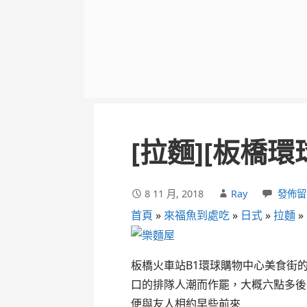
[拉麵][板橋
8 11 月, 2018
Ray
發佈留
首頁
»
來福魚到處吃
»
日式
»
拉麵
»
板橋火車站B1環球購物中心美食街
口的排隊人潮而作罷，大概六點多後
便與友人相約早些前來