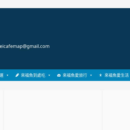
cafemap@gmail.com
運
來福魚到處吃
來福魚愛旅行
來福魚愛生活