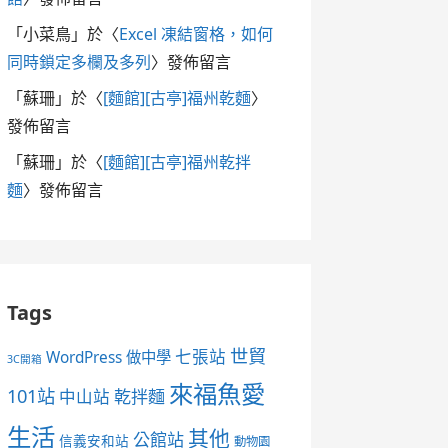
「
小菜鳥
」於〈
Excel 凍結窗格，如何
同時鎖定多欄及多列
〉發佈留言
「
蘇珊
」於〈
[麵館][古亭]福州乾麵
〉
發佈留言
「
蘇珊
」於〈
[麵館][古亭]福州乾拌
麵
〉發佈留言
Tags
世貿
七張站
WordPress 做中學
3C開箱
來福魚愛
101站
中山站
乾拌麵
生活
其他
公館站
信義安和站
動物園