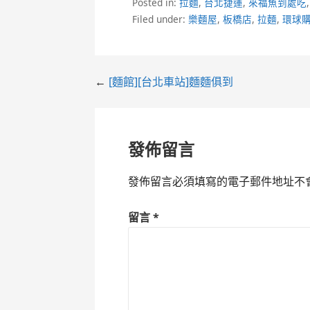
Posted in:
拉麵
,
台北捷運
,
來福魚到處吃
Filed under:
樂麵屋
,
板橋店
,
拉麵
,
環球
Post
←
[麵館][台北車站]麵麵俱到
navigation
發佈留言
發佈留言必須填寫的電子郵件地址不
留言
*