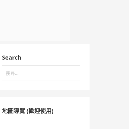
Search
搜
尋
關
鍵
字:
地圖導覽 (歡迎使用)