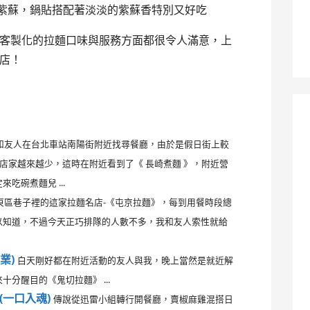
紫蘇，鍋貼搭配著淡淡的紫蘇香特別又好吃
客製化的拉麵口味與服務方面都很令人滿意，上
店！
和友人在台北車站南陽街附近找尋餐廳，由於是假日街上較
的店家越來越少，這時在附近看到了《 長崎煮麵 》，附近營
吃碗煮麵兒 ...
東區巷子裡的這家拉麵名店-《屯京拉麵》，每到用餐時段總
以知道，不過今天正巧排隊的人數不多，我和友人索性就給
業)
白天剛好都在附近活動的友人與我，晚上當然是就近解
分醒目的《鬼切拉麵》 ...
(一口入魂)
傳說從迅雷小組轉行開餐廳，賣椒麻雞混搭日