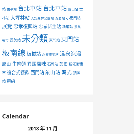
台北車站
台北車站
站
士
古亭站
圓山站
大坪林站
林站
小南門站
大安森林公園站
奇岩站
展覽
忠孝復興站
忠孝新生站
新埔站
景美
未分類
東門站
景美站
東門站
夜市
板南線
溫泉泡湯
板橋站
永安市場站
異國風味
爬山
牛肉麵
美國
石牌站
臨江街夜
象山站
韓式
複合式餐飲
西門站
市
頂溪
麵線
站
Calendar
2018 年 11 月