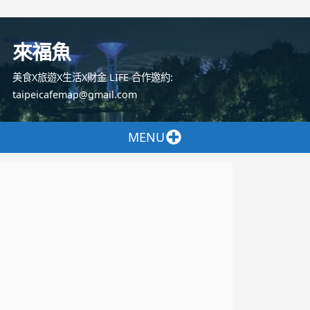
跳
至
來福魚
主
要
美食X旅遊X生活X財金 LIFE 合作邀約:
內
taipeicafemap@gmail.com
容
MENU