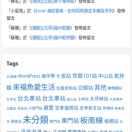
「
無名
」於〈
[咖啡][公館]葉子咖啡館
〉發佈留言
「
小菜鳥
」於〈
Excel 凍結窗格，如何同時鎖定多欄及多列
〉發佈
留言
「
蘇珊
」於〈
[麵館][古亭]福州乾麵
〉發佈留言
「
蘇珊
」於〈
[麵館][古亭]福州乾拌麵
〉發佈留言
Tags
世貿101站
七張站
中山站
乾拌
WordPress 做中學
3C開箱
來福魚愛生活
其他
麵
公館站
信義安和站
動物園站
台北車站
台北車站
大坪林站
士林站
古亭站
圓山站
大安森林
展覽
忠孝復興站
忠孝新生站
小南門站
新埔站
公園站
奇岩站
景美夜
未分類
板南線
東門站
板橋站
景美站
東門站
市
永
溫泉泡湯
異國風味
爬山