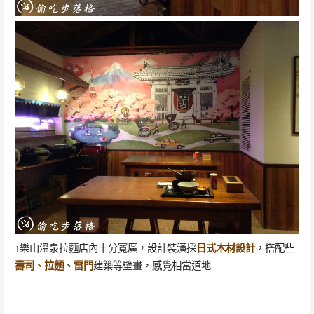
↑樂山溫泉拉麵店內十分寬廣，設計裝潢採
日式木材設計
，搭配些
壽司、拉麵、雷門
建築等壁畫，感覺相當道地