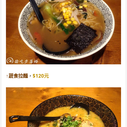
↑蔬食拉麵
，
$120元