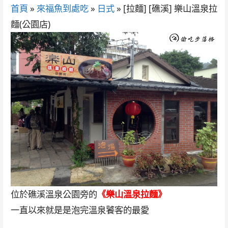
首頁
»
來福魚到處吃
»
日式
»
[拉麵] [礁溪] 樂山溫泉拉
麵(公園店)
位於礁溪溫泉公園旁的
《樂山溫泉拉麵》
一直以來就是是泡完溫泉饕客的最愛