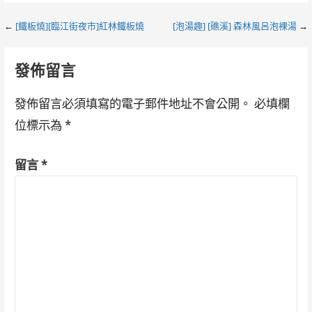
Post
←
[鐵板燒][臨江街夜市]紅林鐵板燒
[泡湯趣] [礁溪] 森林風呂泡裸湯
→
navigation
發佈留言
發佈留言必須填寫的電子郵件地址不會公開。
必填欄
位標示為
*
留言
*