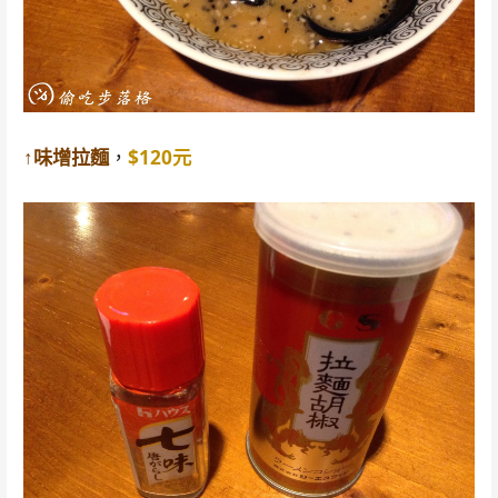
↑味增拉麵
，
$120元