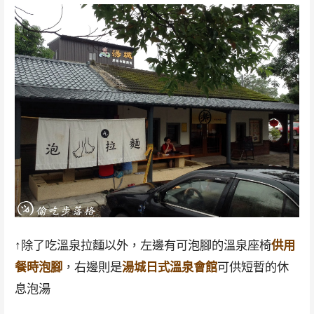
↑除了吃溫泉拉麵以外，左邊有可泡腳的溫泉座椅
供用
餐時泡腳
，右邊則是
湯城日式溫泉會館
可供短暫的休
息泡湯