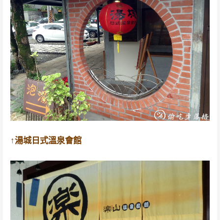
↑湯城日式溫泉會館