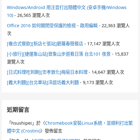
Windows/Android 用注音打出簡體中文 (安卓手機/Windows
10)
- 26,565 瀏覽人次
Office 2016 如何關閉受保護的檢視、啟用編輯
- 22,363 瀏覽人
次
[複合式餐飲][新店七張站]碧蘿春簡餐店
- 17,147 瀏覽人次
[小旅行][捷運象山站]登象山步道看日落 台北101 夜景
- 15,837
瀏覽人次
[日式料理吃到飽][忠孝敦化]梅菊日本料理
- 14,647 瀏覽人次
[義大利麵][台北車站]洋庭坊義大利麵
- 9,173 瀏覽人次
近期留言
「
hsushipei
」於〈
Chromebook安裝Linux系統，並順利打出繁
體中文 (Crostini)
〉發佈留言