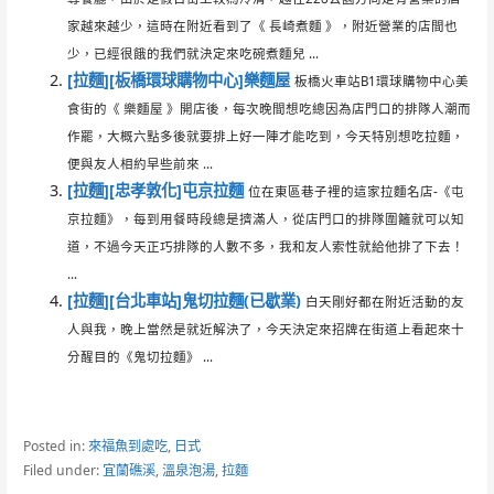
家越來越少，這時在附近看到了《 長崎煮麵 》，附近營業的店間也
少，已經很餓的我們就決定來吃碗煮麵兒 ...
[拉麵][板橋環球購物中心]樂麵屋
板橋火車站B1環球購物中心美
食街的《 樂麵屋 》開店後，每次晚間想吃總因為店門口的排隊人潮而
作罷，大概六點多後就要排上好一陣才能吃到，今天特別想吃拉麵，
便與友人相約早些前來 ...
[拉麵][忠孝敦化]屯京拉麵
位在東區巷子裡的這家拉麵名店-《屯
京拉麵》，每到用餐時段總是擠滿人，從店門口的排隊圍籬就可以知
道，不過今天正巧排隊的人數不多，我和友人索性就給他排了下去！
...
[拉麵][台北車站]鬼切拉麵(已歇業)
白天剛好都在附近活動的友
人與我，晚上當然是就近解決了，今天決定來招牌在街道上看起來十
分醒目的《鬼切拉麵》 ...
Posted in:
來福魚到處吃
,
日式
Filed under:
宜蘭礁溪
,
溫泉泡湯
,
拉麵