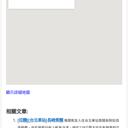
顯示詳細地圖
相關文章:
[拉麵][台北車站]長崎煮麵
晚間和友人在台北車站南陽街附近找
尋餐廳，由於是假日街上較為冷清，越往228公園方向走有營業的店