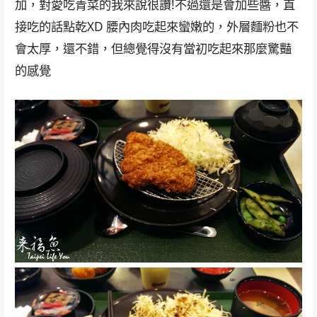
加，對愛吃青菜的我來說很讚!不過還是會加些醬，直
接吃的話點乾XD 腰內肉吃起來蠻嫩的，外層麵粉也不
會太厚，還不錯，但總覺得沒有當初吃起來那麼驚豔
的感覺