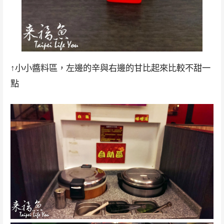
↑小小醬料區，左邊的辛與右邊的甘比起來比較不甜一
點