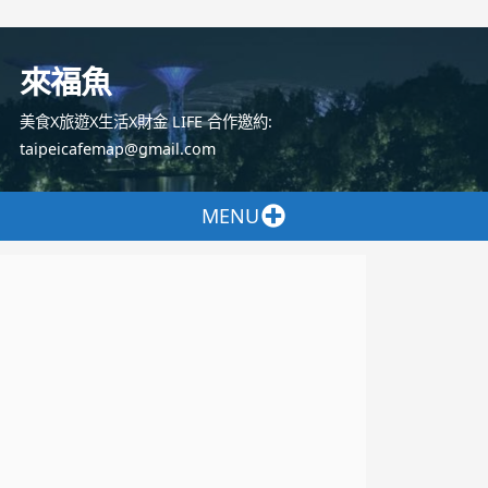
跳
至
來福魚
主
要
美食X旅遊X生活X財金 LIFE 合作邀約:
內
taipeicafemap@gmail.com
容
MENU