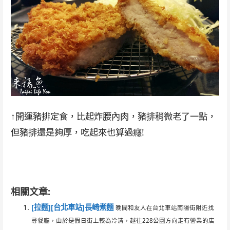
↑開運豬排定食，比起炸腰內肉，豬排稍微老了一點，
但豬排還是夠厚，吃起來也算過癮!
相關文章:
[拉麵][台北車站]長崎煮麵
晚間和友人在台北車站南陽街附近找
尋餐廳，由於是假日街上較為冷清，越往228公園方向走有營業的店