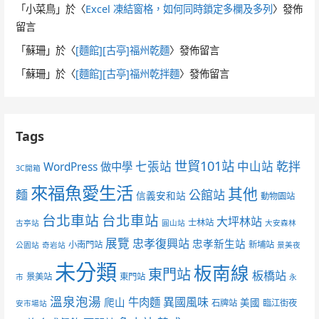
「
小菜鳥
」於〈
Excel 凍結窗格，如何同時鎖定多欄及多列
〉發佈
留言
「
蘇珊
」於〈
[麵館][古亭]福州乾麵
〉發佈留言
「
蘇珊
」於〈
[麵館][古亭]福州乾拌麵
〉發佈留言
Tags
世貿101站
七張站
中山站
乾拌
WordPress 做中學
3C開箱
來福魚愛生活
其他
麵
公館站
信義安和站
動物園站
台北車站
台北車站
大坪林站
士林站
古亭站
圓山站
大安森林
展覽
忠孝復興站
忠孝新生站
小南門站
新埔站
公園站
奇岩站
景美夜
未分類
板南線
東門站
板橋站
景美站
東門站
市
永
溫泉泡湯
異國風味
爬山
牛肉麵
美國
石牌站
臨江街夜
安市場站