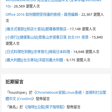
10)
- 26,569 瀏覽人次
Office 2016 如何關閉受保護的檢視、啟用編輯
- 22,367 瀏覽人
次
[複合式餐飲][新店七張站]碧蘿春簡餐店
- 17,148 瀏覽人次
[小旅行][捷運象山站]登象山步道看日落 台北101 夜景
- 15,840
瀏覽人次
[日式料理吃到飽][忠孝敦化]梅菊日本料理
- 14,648 瀏覽人次
[義大利麵][台北車站]洋庭坊義大利麵
- 9,175 瀏覽人次
近期留言
「
hsushipei
」於〈
Chromebook安裝Linux系統，並順利打出繁
體中文 (Crostini)
〉發佈留言
「
無名
」於〈
[咖啡][公館]葉子咖啡館
〉發佈留言