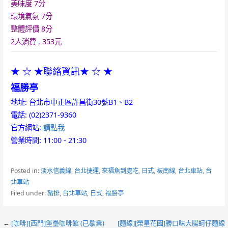
美味度 7分
環境氣氛 7分
整體評價 8分
2人消費 , 353元
★ ☆ ★聯絡資訊★ ☆ ★
福勝亭
地址: 台北市中正區許昌街30號B1、B2
電話: (02)2371-9360
官方網站:
請點我
營業時間: 11:00 - 21:30
Posted in:
淡水信義線
,
台北捷運
,
來福魚到處吃
,
日式
,
板南線
,
台北車站
,
台
北車站
Filed under:
豬排
,
台北車站
,
日式
,
福勝亭
Post
←
[咖啡][西門]堡壘咖啡館 (已歇業)
[麵線][榮星花園]勝口味大腸蚵仔麵線