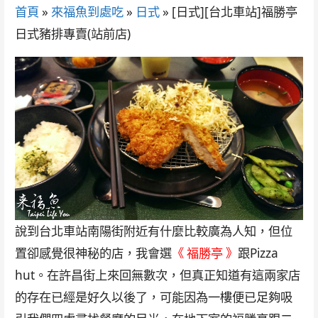
首頁
»
來福魚到處吃
»
日式
»
[日式][台北車站]福勝亭
日式豬排專賣(站前店)
說到台北車站南陽街附近有什麼比較廣為人知，但位
置卻感覺很神秘的店，我會選
《 福勝亭 》
跟Pizza
hut。在許昌街上來回無數次，但真正知道有這兩家店
的存在已經是好久以後了，可能因為一樓便已足夠吸