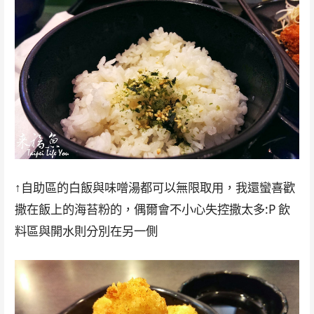
↑自助區的白飯與味噌湯都可以無限取用，我還蠻喜歡
撒在飯上的海苔粉的，偶爾會不小心失控撒太多:P 飲
料區與開水則分別在另一側