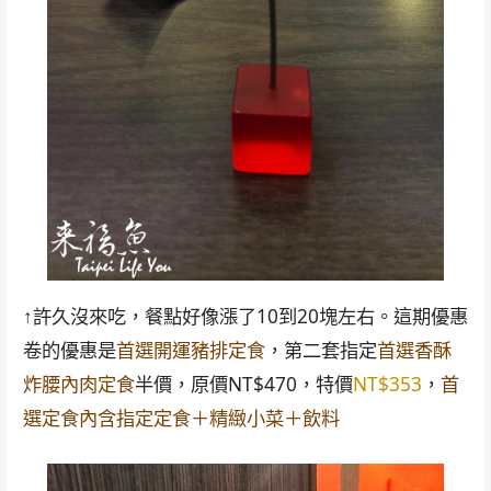
↑許久沒來吃，餐點好像漲了10到20塊左右。這期優惠
卷的優惠是
首選開運豬排定食
，第二套指定
首選香酥
炸腰內肉定食
半價，原價NT$470，特價
NT$353
，
首
選定食內含指定定食＋精緻小菜＋飲料