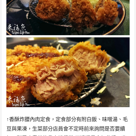
↑香酥炸腰內肉定食，定食部分有附白飯、味噌湯、毛
豆與果凍，生菜部分店員會不定時前來詢問是否要續