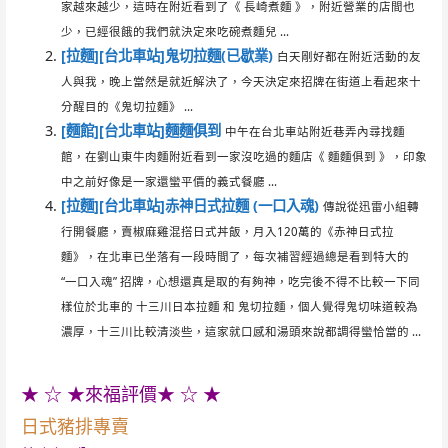
家越來越少，這時在附近看到了《 長崎煮麵 》，附近營業的店間也
少，已經很餓的我們就決定來吃碗煮麵兒 ...
[拉麵][台北車站]鬼切拉麵(已歇業)
白天剛好都在附近活動的友
人與我，晚上當然是就近解決了，今天決定來招牌在街道上看起來十
分醒目的《鬼切拉麵》 ...
[麵館][台北車站]麵麵俱到
中午在台北車站附近巷弄內尋找麵
館，在劉山東牛肉麵附近看到一家沒吃過的麵店《 麵麵俱到 》，印象
中之前好像是一家還蠻平價的義式餐廳 ...
[拉麵][台北車站]赤神日式拉麵 (一口入魂)
傳說從迅雷小組轉
行開餐廳，賣椒麻雞混搭日式丼飯，月入120萬的《赤神日式拉
麵》，在北車已坐落有一段時間了，每次補習經過總是看到特大的
“一口入魂” 招牌，心想還真是取的有夠神，吃完後不得不比較一下同
樣位於北車的 十三川日本拉麵 和 鬼切拉麵，個人覺得鬼切味道較為
濃厚，十三川比較清淡些，這家就口感和湯頭來說都調得蠻恰當的 ...
★ ☆ ★來福評價★ ☆ ★
日式豬排專賣