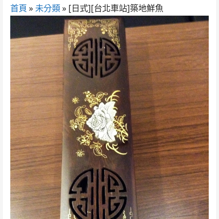
首頁
»
未分類
»
[日式][台北車站]築地鮮魚