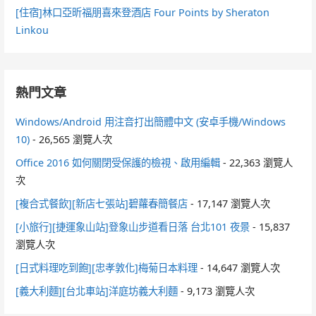
[住宿]林口亞昕福朋喜來登酒店 Four Points by Sheraton
Linkou
熱門文章
Windows/Android 用注音打出簡體中文 (安卓手機/Windows
10)
- 26,565 瀏覽人次
Office 2016 如何關閉受保護的檢視、啟用編輯
- 22,363 瀏覽人
次
[複合式餐飲][新店七張站]碧蘿春簡餐店
- 17,147 瀏覽人次
[小旅行][捷運象山站]登象山步道看日落 台北101 夜景
- 15,837
瀏覽人次
[日式料理吃到飽][忠孝敦化]梅菊日本料理
- 14,647 瀏覽人次
[義大利麵][台北車站]洋庭坊義大利麵
- 9,173 瀏覽人次