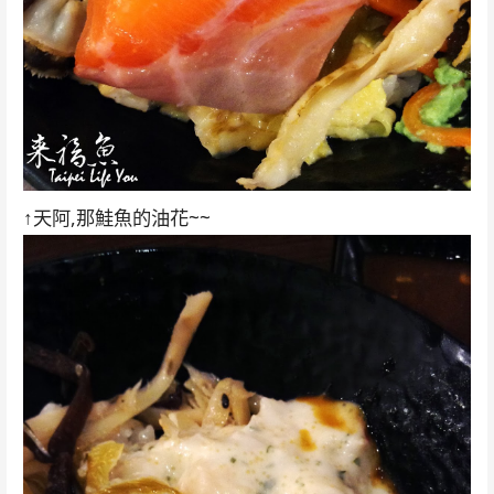
↑天阿,那鮭魚的油花~~