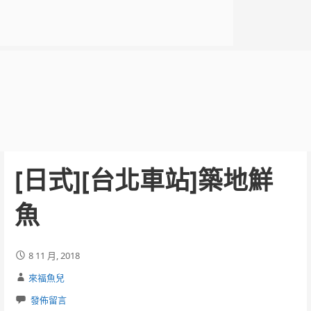
[日式][台北車站]築地鮮
魚
8 11 月, 2018
來福魚兒
發佈留言