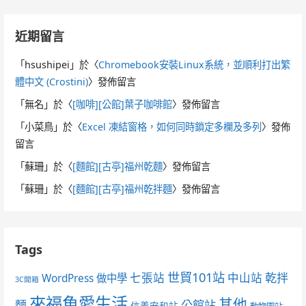
近期留言
「
hsushipei
」於〈
Chromebook安裝Linux系統，並順利打出繁
體中文 (Crostini)
〉發佈留言
「
無名
」於〈
[咖啡][公館]葉子咖啡館
〉發佈留言
「
小菜鳥
」於〈
Excel 凍結窗格，如何同時鎖定多欄及多列
〉發佈
留言
「
蘇珊
」於〈
[麵館][古亭]福州乾麵
〉發佈留言
「
蘇珊
」於〈
[麵館][古亭]福州乾拌麵
〉發佈留言
Tags
世貿101站
七張站
中山站
乾拌
WordPress 做中學
3C開箱
來福魚愛生活
其他
麵
公館站
信義安和站