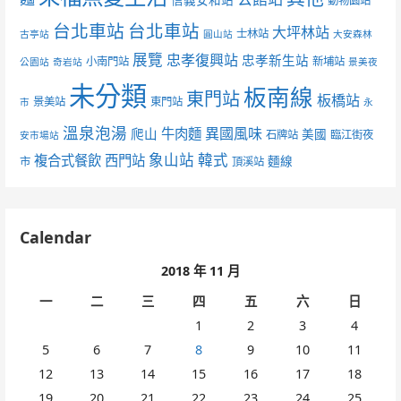
動物園站
台北車站
台北車站
大坪林站
士林站
古亭站
圓山站
大安森林
展覽
忠孝復興站
忠孝新生站
小南門站
新埔站
公園站
奇岩站
景美夜
未分類
板南線
東門站
板橋站
景美站
東門站
市
永
溫泉泡湯
異國風味
爬山
牛肉麵
美國
石牌站
臨江街夜
安市場站
象山站
韓式
複合式餐飲
西門站
麵線
市
頂溪站
Calendar
2018 年 11 月
一
二
三
四
五
六
日
1
2
3
4
5
6
7
8
9
10
11
12
13
14
15
16
17
18
19
20
21
22
23
24
25