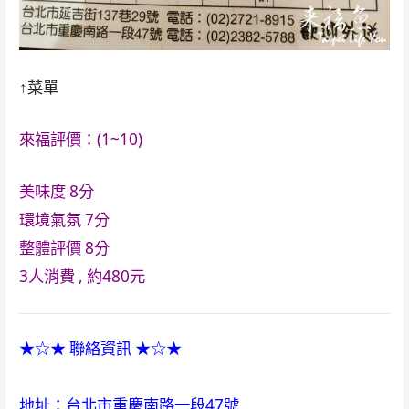
↑菜單
來福評價：(1~10)
美味度
8分
環境氣氛
7分
整體評價
8分
3人消費 , 約480元
★☆★ 聯絡資訊 ★☆★
地址：台北市重慶南路一段47號