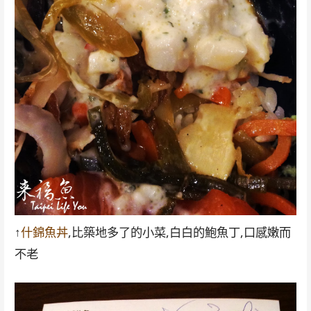
↑
什錦魚丼
,比築地多了的小菜,白白的鮑魚丁,口感嫩而
不老