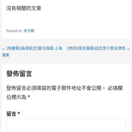
沒有相關的文章
Posted in:
未分類
Post
←
[飛機餐][長榮航空]臺北桃園-上海
[烤肉][南京東路]成吉思汗蒙古烤肉
→
浦東
navigation
發佈留言
發佈留言必須填寫的電子郵件地址不會公開。
必填欄
位標示為
*
留言
*