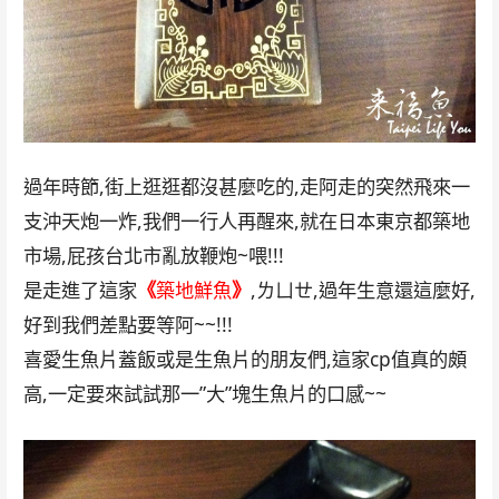
過年時節,街上逛逛都沒甚麼吃的,走阿走的突然飛來一
支沖天炮一炸,我們一行人再醒來,就在日本東京都築地
市場,屁孩台北市亂放鞭炮~喂!!!
是走進了這家
《
築地鮮魚
》
,ㄌㄩㄝ,過年生意還這麼好,
好到我們差點要等阿~~!!!
喜愛生魚片蓋飯或是生魚片的朋友們,這家cp值真的頗
高,一定要來試試那一”大”塊生魚片的口感~~