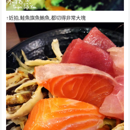
↑近拍,鮭魚旗魚鮪魚,都切得非常大塊