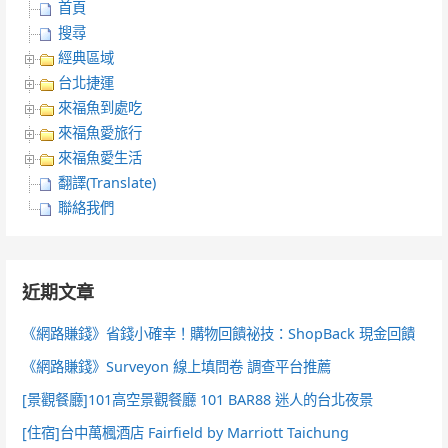
首頁
搜尋
經典區域
台北捷運
來福魚到處吃
來福魚愛旅行
來福魚愛生活
翻譯(Translate)
聯絡我們
近期文章
《網路賺錢》省錢小確幸！購物回饋祕技：ShopBack 現金回饋
《網路賺錢》Surveyon 線上填問卷 調查平台推薦
[景觀餐廳]101高空景觀餐廳 101 BAR88 迷人的台北夜景
[住宿]台中萬楓酒店 Fairfield by Marriott Taichung