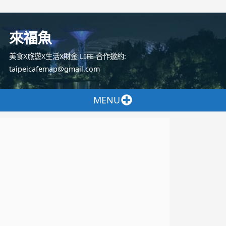
跳
至
來福魚
主
要
美食X旅遊X生活X財金 LIFE 合作邀約:
內
taipeicafemap@gmail.com
容
MENU