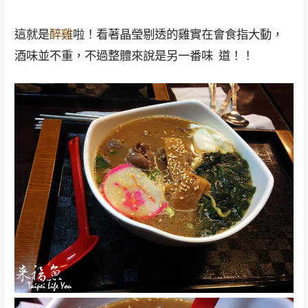
這就是
醉雞
啦！看著晶瑩剔透的雞實在會食指大動，
酒味並不重，不過整體來說是另一番味 道！！