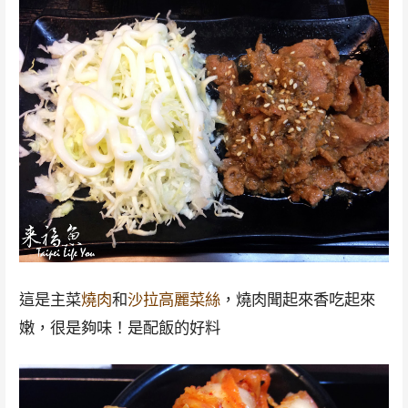
這是主菜
燒肉
和
沙拉高麗菜絲
，燒肉聞起來香吃起來
嫩，很是夠味！是配飯的好料