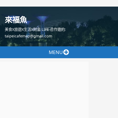
跳
至
來福魚
主
要
美食X旅遊X生活X財金 LIFE 合作邀約:
內
taipeicafemap@gmail.com
容
MENU