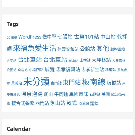
Tags
世貿101站
七張站
中山站
乾拌
WordPress 做中學
3C開箱
來福魚愛生活
其他
麵
公館站
信義安和站
動物園站
台北車站
台北車站
大坪林站
士林站
古亭站
圓山站
大安森林
展覽
忠孝復興站
忠孝新生站
小南門站
新埔站
公園站
奇岩站
景美夜
未分類
板南線
東門站
板橋站
景美站
東門站
市
永
溫泉泡湯
異國風味
爬山
牛肉麵
美國
石牌站
臨江街夜
安市場站
象山站
韓式
複合式餐飲
西門站
麵線
市
頂溪站
Calendar