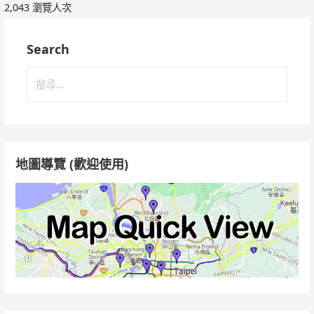
2,043 瀏覽人次
Search
搜
尋
關
鍵
字:
地圖導覽 (歡迎使用)