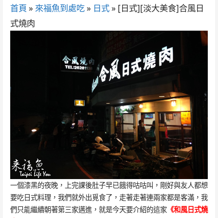
首頁
»
來福魚到處吃
»
日式
»
[日式][淡大美食]合風日
式燒肉
一個漆黑的夜晚，上完課後肚子早已餓得咕咕叫，剛好與友人都想
要吃日式料理，我們就外出覓食了，走著走著連兩家都是客滿，我
們只能繼續朝著第三家邁進，就是今天要介紹的這家
《和風日式燒