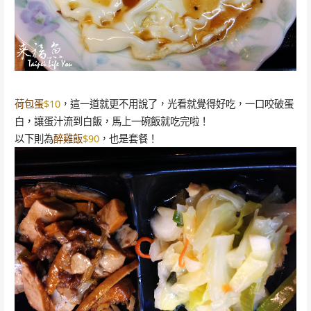
荷包蛋
$10
，這一道就更不用說了，光看就覺得好吃，一口咬破蛋
白，讓蛋汁流到白飯，馬上一碗飯就吃完啦！
以下則為
醉雞飯
$90
，也是套餐！