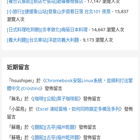
[複合式餐飲][新店七張站]碧蘿春簡餐店
- 17,147 瀏覽人次
[小旅行][捷運象山站]登象山步道看日落 台北101 夜景
- 15,837
瀏覽人次
[日式料理吃到飽][忠孝敦化]梅菊日本料理
- 14,647 瀏覽人次
[義大利麵][台北車站]洋庭坊義大利麵
- 9,173 瀏覽人次
近期留言
「
hsushipei
」於〈
Chromebook安裝Linux系統，並順利打出繁
體中文 (Crostini)
〉發佈留言
「
無名
」於〈
[咖啡][公館]葉子咖啡館
〉發佈留言
「
小菜鳥
」於〈
Excel 凍結窗格，如何同時鎖定多欄及多列
〉發佈
留言
「
蘇珊
」於〈
[麵館][古亭]福州乾麵
〉發佈留言
「
蘇珊
」於〈
[麵館][古亭]福州乾拌麵
〉發佈留言