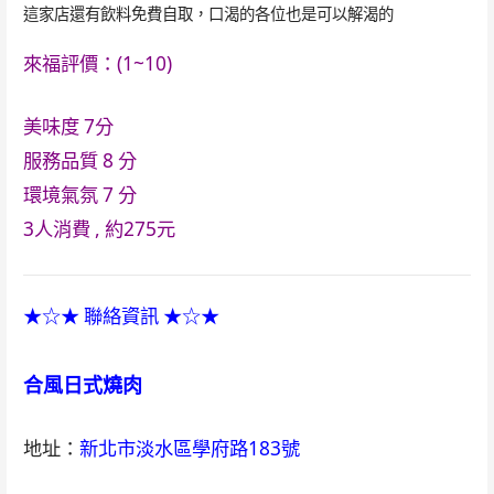
這家店還有飲料免費自取，口渴的各位也是可以解渴的
來福評價：(1~10)
美味度 7
分
服務品質 8
分
環境氣氛 7
分
3人消費 , 約275元
★☆★ 聯絡資訊 ★☆★
合風日式燒肉
地址：
新北市淡水區學府路183號