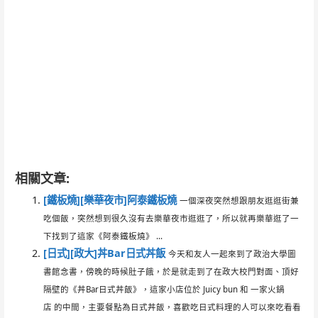
相關文章:
[鐵板燒][樂華夜市]阿泰鐵板燒
一個深夜突然想跟朋友逛逛街兼
吃個飯，突然想到很久沒有去樂華夜市逛逛了，所以就再樂華逛了一
下找到了這家《阿泰鐵板燒》 ...
[日式][政大]丼Bar日式丼飯
今天和友人一起來到了政治大學圖
書館念書，傍晚的時候肚子餓，於是就走到了在政大校門對面、頂好
隔壁的《丼Bar日式丼飯》，這家小店位於 Juicy bun 和 一家火鍋
店 的中間，主要餐點為日式丼飯，喜歡吃日式料理的人可以來吃看看