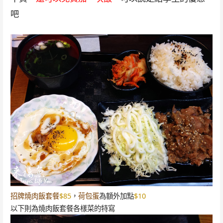
吧
招牌燒肉飯套餐
$85
，
荷包蛋
為額外加點
$10
以下則為燒肉飯套餐各樣菜的特寫