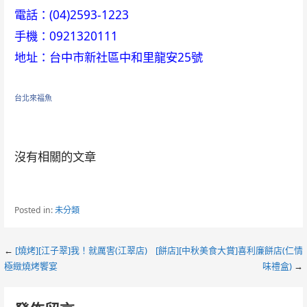
電話：(04)2593-1223
手機：0921320111
地址：台中市新社區中和里龍安25號
台北來福魚
沒有相關的文章
Posted in:
未分類
Post
←
[燒烤][江子翠]我！就厲害(江翠店)
[餅店][中秋美食大賞]喜利廉餅店(仁情
極緻燒烤饗宴
味禮盒)
→
navigation