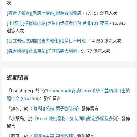
次
[複合式餐飲][新店七張站]碧蘿春簡餐店
- 17,151 瀏覽人次
[小旅行][捷運象山站]登象山步道看日落 台北101 夜景
- 15,843
瀏覽人次
[日式料理吃到飽][忠孝敦化]梅菊日本料理
- 14,653 瀏覽人次
[義大利麵][台北車站]洋庭坊義大利麵
- 9,177 瀏覽人次
近期留言
「
hsushipei
」於〈
Chromebook安裝Linux系統，並順利打出繁
體中文 (Crostini)
〉發佈留言
「
無名
」於〈
[咖啡][公館]葉子咖啡館
〉發佈留言
「
小菜鳥
」於〈
Excel 凍結窗格，如何同時鎖定多欄及多列
〉發佈
留言
「
蘇珊
」於〈
[麵館][古亭]福州乾麵
〉發佈留言