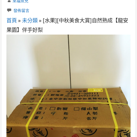
來福魚兒
發佈留言
首頁
»
未分類
»
[水果][中秋美食大賞]自然熟成【龍安
果園】伴手好梨