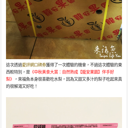
這次透過
愛評網口碑券
獲得了一次體驗的機會，不過這次體驗的東
西較特別，是
《
中秋美食大賞：
自然熟成【龍安果園】伴手好
梨
》
，來福魚本身很喜歡吃水梨，因為又甜又多汁的梨子吃起來真
的很解渴又好吃！