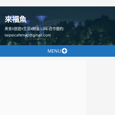
跳
至
來福魚
主
要
美食X旅遊X生活X財金 LIFE 合作邀約:
內
taipeicafemap@gmail.com
容
MENU