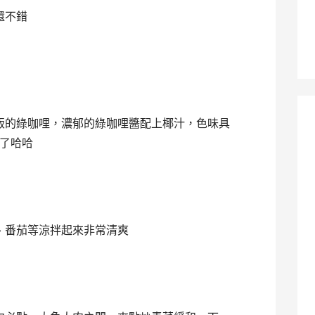
還不錯
飯的綠咖哩，濃郁的綠咖哩醬配上椰汁，色味具
了哈哈
、番茄等涼拌起來非常清爽