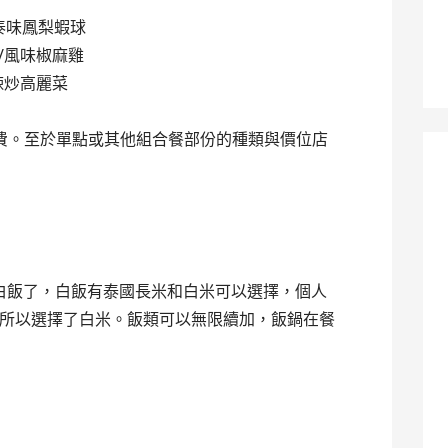
肉/泰味鳳梨蝦球
雞/風味椒麻雞
辣炒高麗菜
費
。至於單點或其他組合餐部份的種類與價位店
白飯了，白飯有泰國長米和白米可以選擇，個人
所以選擇了白米。飯類可以無限續加，飯鍋在餐