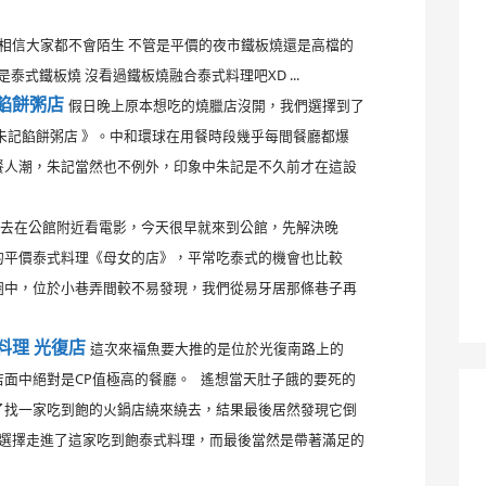
相信大家都不會陌生 不管是平價的夜市鐵板燒還是高檔的
泰式鐵板燒 沒看過鐵板燒融合泰式料理吧XD ...
記餡餅粥店
假日晚上原本想吃的燒臘店沒開，我們選擇到了
朱記餡餅粥店 》。中和環球在用餐時段幾乎每間餐廳都爆
餐人潮，朱記當然也不例外，印象中朱記是不久前才在這設
要去在公館附近看電影，今天很早就來到公館，先解決晚
的平價泰式料理《母女的店》，平常吃泰式的機會也比較
圈中，位於小巷弄間較不易發現，我們從易牙居那條巷子再
料理 光復店
這次來福魚要大推的是位於光復南路上的
面中絕對是CP值極高的餐廳。 遙想當天肚子餓的要死的
了找一家吃到飽的火鍋店繞來繞去，結果最後居然發現它倒
，選擇走進了這家吃到飽泰式料理，而最後當然是帶著滿足的