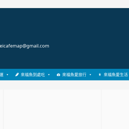
cafemap@gmail.com
運
來福魚到處吃
來福魚愛旅行
來福魚愛生活