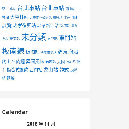
台北車站
台北車站
站
士
古亭站
圓山站
大坪林站
林站
小南門站
大安森林公園站
奇岩站
展覽
忠孝復興站
忠孝新生站
新埔站
景美
未分類
東門站
景美站
東門站
夜市
板南線
溫泉泡湯
板橋站
永安市場站
異國風味
爬山
牛肉麵
美國
石牌站
臨江街夜
象山站
韓式
複合式餐飲
西門站
市
頂溪
麵線
站
Calendar
2018 年 11 月