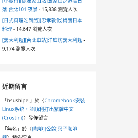
[小旅行][捷運象山站]登象山步道看日
落 台北101 夜景
- 15,838 瀏覽人次
[日式料理吃到飽][忠孝敦化]梅菊日本
料理
- 14,647 瀏覽人次
[義大利麵][台北車站]洋庭坊義大利麵
-
9,174 瀏覽人次
近期留言
「
hsushipei
」於〈
Chromebook安裝
Linux系統，並順利打出繁體中文
(Crostini)
〉發佈留言
「
無名
」於〈
[咖啡][公館]葉子咖啡
館
〉發佈留言