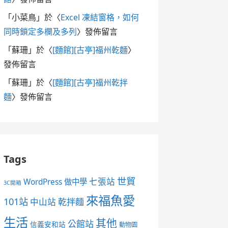
「
小菜鳥
」於〈
Excel 凍結窗格，如何
同時鎖定多欄及多列
〉發佈留言
「
蘇珊
」於〈
[麵館][古亭]福州乾麵
〉
發佈留言
「
蘇珊
」於〈
[麵館][古亭]福州乾拌
麵
〉發佈留言
Tags
世貿
七張站
WordPress 做中學
3C開箱
來福魚愛
101站
中山站
乾拌麵
生活
其他
公館站
信義安和站
動物園