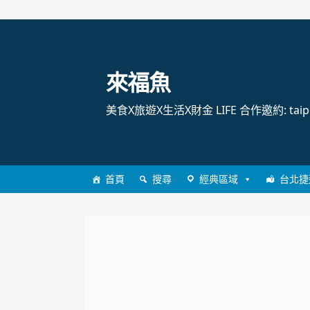
跳
至
主
來福魚
要
內
美食X旅遊X生活X財金 LIFE 合作邀約: taipei
容
首頁
搜尋
經典區域
台北捷