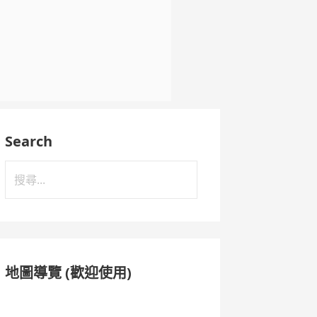
Search
搜
尋
關
鍵
字:
地圖導覽 (歡迎使用)