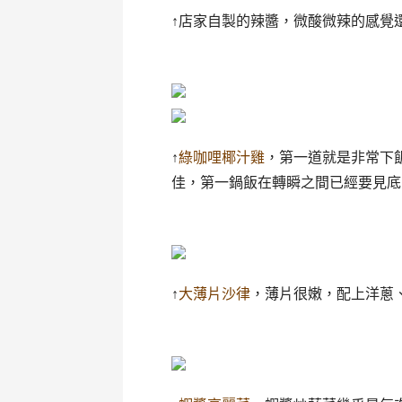
↑店家自製的辣醬，微酸微辣的感覺
↑
綠咖哩椰汁雞
，第一道就是非常下
佳，第一鍋飯在轉瞬之間已經要見底
↑
大薄片沙律
，薄片很嫩，配上洋蔥