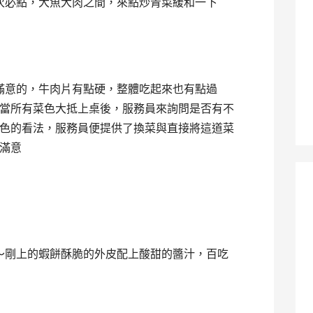
次必點，大魚大肉之間，來點炒青菜緩和一下
滿意的，牛肉片有點硬，整體吃起來也有點過
當所有菜色大抵上桌後，服務員來詢問是否有不
色的看法，服務員便提供了換菜與直接將這道菜
滿意
～剛上的蝦餅酥脆的外皮配上酸甜的醬汁，百吃