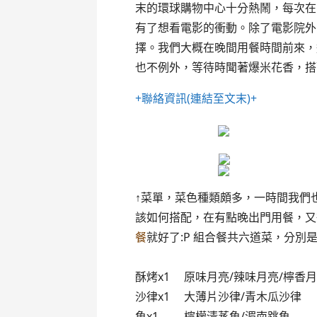
末的環球購物中心十分熱鬧，每次在
有了想看電影的衝動。除了電影院外
擇。我們大概在晚間用餐時間前來，
也不例外，等待時聞著爆米花香，搭
+聯絡資訊(連結至文末)+
↑菜單，菜色種類頗多，一時間我們
該如何搭配，在有點晚出門用餐，又
餐
就好了:P 組合餐共六道菜，分別
酥烤x1 原味月亮/辣味月亮/檸香
沙律x1 大薄片沙律/青木瓜沙
魚x1 檸檬清蒸魚/湄南跳魚