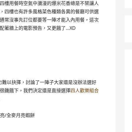
四樓用餐時空氣中瀰漫的爆米花香總是不禁讓人
，四樓也有許多風格菜色種類各異的餐廳可供選
通常沒事先訂位都要等一陣才能入內用餐，這次
配著牆上的電影預告，又更餓了…XD
也難以抉擇，討論了一陣子大家還是沒辦法選好
很饑餓下，我們決定還是直接選擇
四人歡樂組合
是
月亮/全麥月亮蝦餅
律