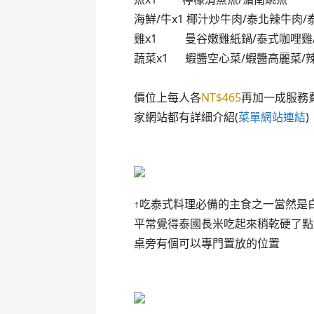
海鮮/牛x1 椰汁炒牛肉/泰北辣牛
雞x1 曼谷嫩雞紙鍋/泰式咖哩
蔬菜x1 蝦醬空心菜/蝦醬高麗菜/
價位上每人各
NT$465
再加一成服務
家網站都有詳細介紹(
菜單網站連結
)
↑吃泰式料理必備的主食之一當然是
平常覺得泰國長
米吃起來稍乾硬了點
桌旁有個可以專門置放的位置