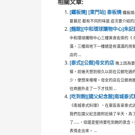
相關文章:
[鐵板燒] [東門站] 泰板燒
鐵板燒
夏慕尼 都有不同的味道 這次要介紹的是
[麵館][中和環球購物中心]朱
中和環球購物中心三樓美食街旁的《 
滿，三樓與地下一樓總是有滿滿的用
店的 ...
[泰式][公館]母女的店
晚上因為
餐。前幾天想到很久以前在公館吃過
少，便想來嚐嚐。母女的店在公館商
往商圈外走了一下才找到 ...
[吃到飽][國父紀念館]南城泰式
《南城泰式料理》，在東區各家泰式店
我們在國父紀念館附近繞了半天，為
了……，但還是堅持要吃到飽的意念
表情走出來。 ...