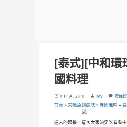
[泰式][中和
國料理
8 11 月, 2018
Ray
發佈留
首頁
»
來福魚到處吃
»
異國風味
»
泰
週末的聚餐，這次大家決定吃看看
中