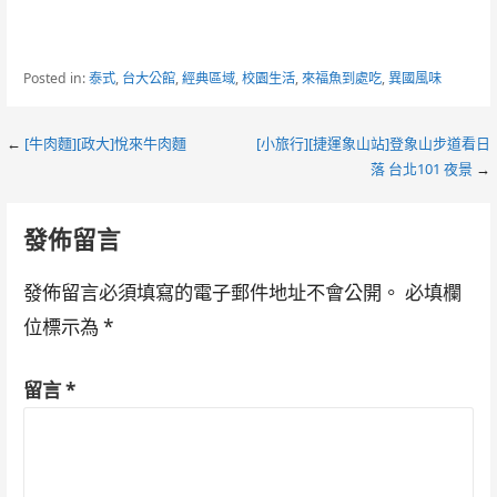
Posted in:
泰式
,
台大公館
,
經典區域
,
校園生活
,
來福魚到處吃
,
異國風味
Post
←
[牛肉麵][政大]悅來牛肉麵
[小旅行][捷運象山站]登象山步道看日
落 台北101 夜景
→
navigation
發佈留言
發佈留言必須填寫的電子郵件地址不會公開。
必填欄
位標示為
*
留言
*