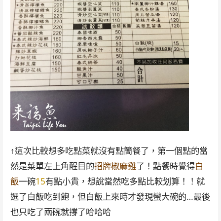
↑這次比較想多吃點菜就沒有點簡餐了，第一個點的當
然是菜單左上角醒目的
招牌椒麻雞
了！點餐時覺得
白
飯
一碗
15
有點小貴，想說當然吃多點比較划算！！就
選了白飯吃到飽，但白飯上來時才發現蠻大碗的…最後
也只吃了兩碗就撐了哈哈哈