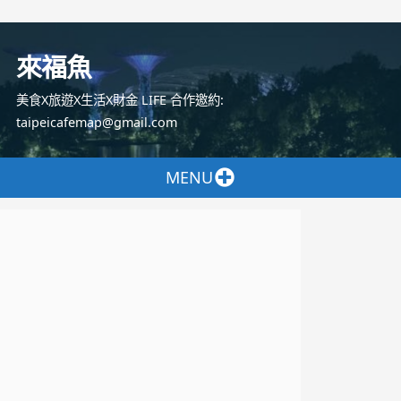
跳
至
來福魚
主
要
美食X旅遊X生活X財金 LIFE 合作邀約:
內
taipeicafemap@gmail.com
容
MENU