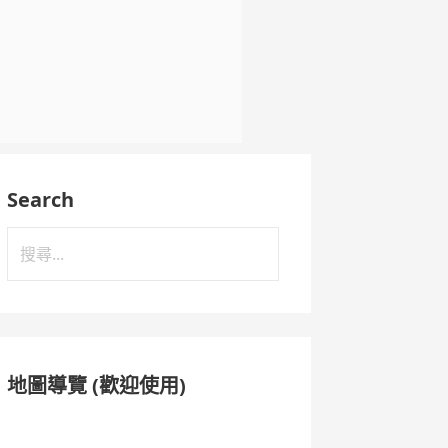
Search
搜
尋
關
鍵
字:
地圖導覽 (歡迎使用)