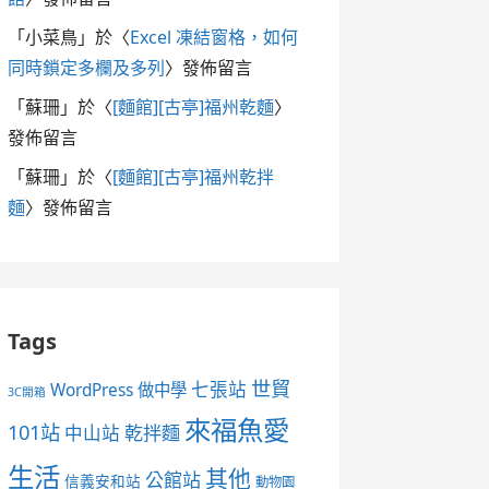
「
小菜鳥
」於〈
Excel 凍結窗格，如何
同時鎖定多欄及多列
〉發佈留言
「
蘇珊
」於〈
[麵館][古亭]福州乾麵
〉
發佈留言
「
蘇珊
」於〈
[麵館][古亭]福州乾拌
麵
〉發佈留言
Tags
世貿
七張站
WordPress 做中學
3C開箱
來福魚愛
101站
中山站
乾拌麵
生活
其他
公館站
信義安和站
動物園