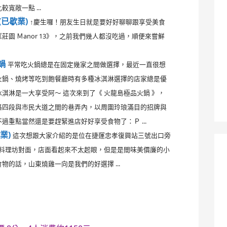
寬敞一點 ...
3(已歇業)
↑慶生囉！朋友生日就是要好好聊聊跟享受美食
園 Ｍanor 13》，之前我們幾人都沒吃過，順便來嘗鮮
鍋
平常吃火鍋總是在固定幾家之間做選擇，最近一直很想
火鍋、燒烤等吃到飽餐廳時有多種冰淇淋選擇的店家總是優
淇淋是一大享受阿～ 這次來到了《 火龍島極品火鍋 》，
路四段與市民大道之間的巷弄內，以周圍玲琅滿目的招牌與
過重點當然還是要趕緊進店好好享受食物了：Ｐ ...
業)
這次想跟大家介紹的是位在捷運忠孝復興站三號出口旁
國料理坊對面，店面看起來不太起眼，但是是間味美價廉的小
的話，山東燒雞一向是我們的好選擇 ...