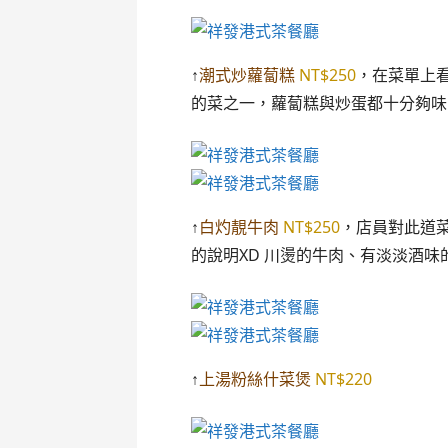
↑
潮式炒蘿蔔糕
NT$250
，在菜單上
的菜之一，蘿蔔糕與炒蛋都十分夠味
↑
白灼靚牛肉
NT$250
，店員對此道
的說明XD 川燙的牛肉、有淡淡酒
↑
上湯粉絲什菜煲
NT$220