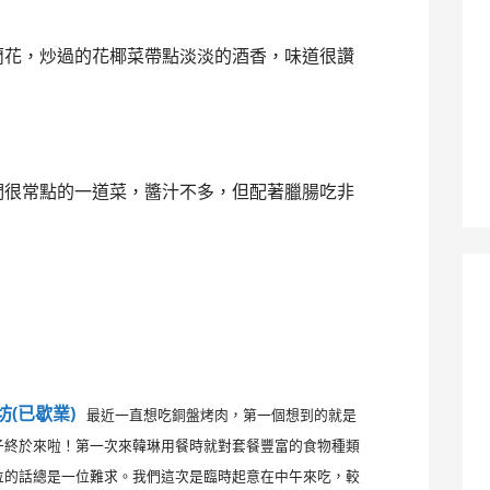
蘭花，炒過的花椰菜帶點淡淡的酒香，味道很讚
們很常點的一道菜，醬汁不多，但配著臘腸吃非
坊(已歇業)
最近一直想吃銅盤烤肉，第一個想到的就是
子終於來啦！第一次來韓琳用餐時就對套餐豐富的食物種類
位的話總是一位難求。我們這次是臨時起意在中午來吃，較