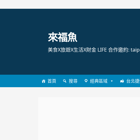
跳
至
主
來福魚
要
內
美食X旅遊X生活X財金 LIFE 合作邀約: taipei
容
首頁
搜尋
經典區域
台北捷