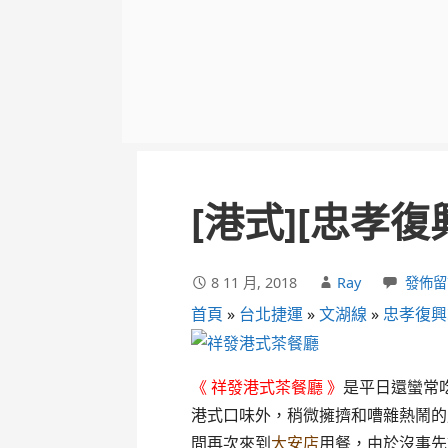
[港式][忠孝
8 11 月, 2018
Ray
發佈留
首頁
»
台北捷運
»
文湖線
»
忠孝復興
《 祥發港式茶餐廳 》
是平日還蠻常
港式口味外，稍微擁擠和嘈雜熱鬧的
間再次來到
大安店
用餐，由於沒事先