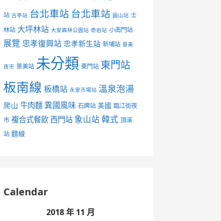
台北車站
台北車站
站
士
古亭站
圓山站
大坪林站
林站
小南門站
大安森林公園站
奇岩站
展覽
忠孝復興站
忠孝新生站
新埔站
景美
未分類
東門站
景美站
東門站
夜市
板南線
溫泉泡湯
板橋站
永安市場站
異國風味
爬山
牛肉麵
美國
石牌站
臨江街夜
象山站
韓式
複合式餐飲
西門站
市
頂溪
麵線
站
Calendar
2018 年 11 月