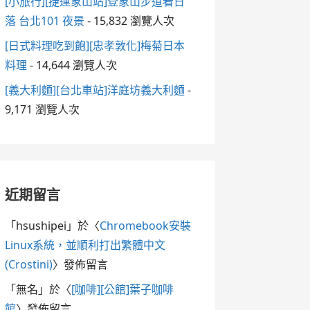
[小旅行][捷運象山站]登象山步道看日
落 台北101 夜景
- 15,832 瀏覽人次
[日式料理吃到飽][忠孝敦化]梅菊日本
料理
- 14,644 瀏覽人次
[義大利麵][台北車站]洋庭坊義大利麵
-
9,171 瀏覽人次
近期留言
「
hsushipei
」於〈
Chromebook安裝
Linux系統，並順利打出繁體中文
(Crostini)
〉發佈留言
「
無名
」於〈
[咖啡][公館]葉子咖啡
館
〉發佈留言