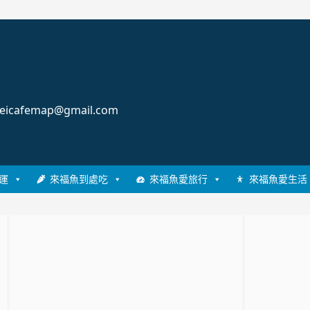
cafemap@gmail.com
運
來福魚到處吃
來福魚愛旅行
來福魚愛生活