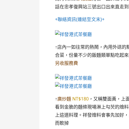
話在忠孝復興站三號出口出來直走到
+聯絡資訊(連結至文末)+
↑店內一如往常的熱鬧，內用外送的
合菜，份量不少的飯麵類單點吃起來
另收服務費
↑
廣炒麵
NT$180
，又稱雙面黃，上面
看到金脆的麵條現場淋上勾芡的燴料
上這道料理。祥發燴料會事先加好，
而軟掉