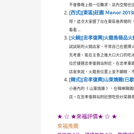
不會像晚上般一位難求，店內空間也比較
[西式][東區]莊園 Ｍanor 201
呀！這次大家選了位在東區巷弄間的《莊
看看 ...
[火鍋][忠孝復興]火龍島極品火
試試新的火鍋店家，平常自己在選擇
先考慮，能在主食之後大口大口的吃冰
位於捷運忠孝復興站附近，在忠孝東
店家來說，火龍島位置上並不顯眼，不
[韓式][忠孝復興]山東燒雞(已歇
小巷內的《 山東燒雞 》，在韓琳韓
店。在忠孝復興站附近想吃些炒菜類食物
★ ☆ ★來福評價★ ☆ ★
來福推薦