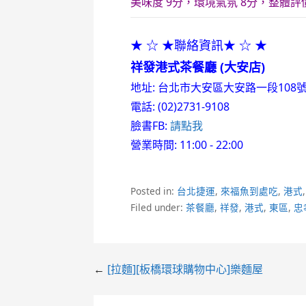
美味度 9分，環境氣氛 8分，整體評價
★ ☆ ★聯絡資訊★ ☆ ★
祥發港式茶餐廳 (大安店)
地址: 台北市大安區大安路一段108
電話: (02)2731-9108
臉書FB:
請點我
營業時間: 11:00 - 22:00
Posted in:
台北捷運
,
來福魚到處吃
,
港式
Filed under:
茶餐廳
,
祥發
,
港式
,
東區
,
忠
Post
←
[拉麵][板橋環球購物中心]樂麵屋