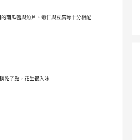
甜的南瓜醬與魚片、蝦仁與豆腐等十分相配
稍乾了點，花生很入味