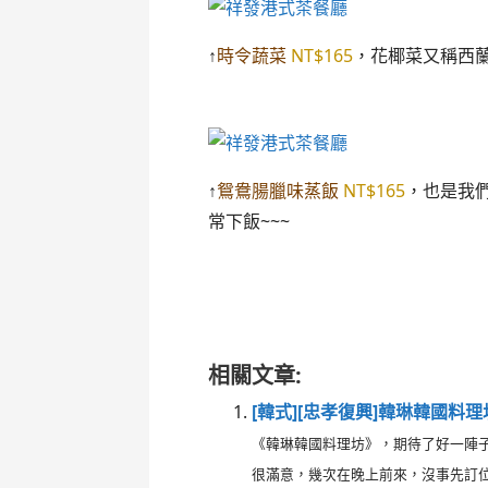
↑
時令蔬菜
NT$165
，花椰菜又稱西
↑
鴛鴦腸臘味蒸飯
NT$165
，也是我
常下飯~~~
[港式][忠孝復興]祥發港式茶餐廳
相關文章:
[韓式][忠孝復興]韓琳韓國料理
《韓琳韓國料理坊》，期待了好一陣
很滿意，幾次在晚上前來，沒事先訂