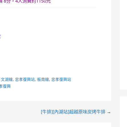
 8分，4人消費約1150元
號
,
文湖線
,
忠孝復興站
,
板南線
,
忠孝復興站
孝復興
[牛排][內湖站]超越原味炭烤牛排
→