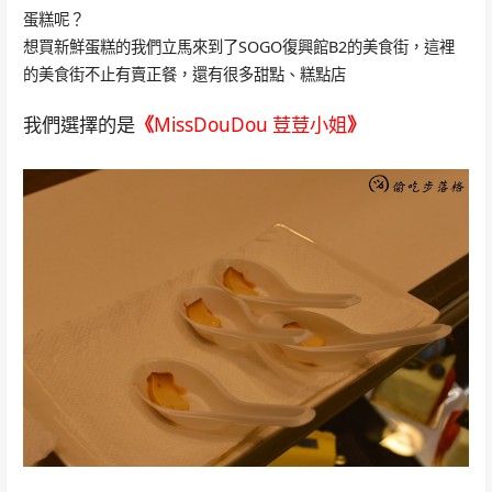
蛋糕呢？
想買新鮮蛋糕的我們立馬來到了SOGO復興館B2的美食街，這裡
的美食街不止有賣正餐，還有很多甜點、糕點店
我們選擇的是
《
MissDouDou 荳荳小姐
》