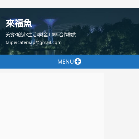
跳
至
來福魚
主
要
美食X旅遊X生活X財金 LIFE 合作邀約:
內
taipeicafemap@gmail.com
容
MENU