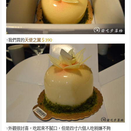
↑我們買的
天使之翼
＄390
↑外觀很討喜，吃起來不膩口，但是四寸六個人吃稍嫌不夠