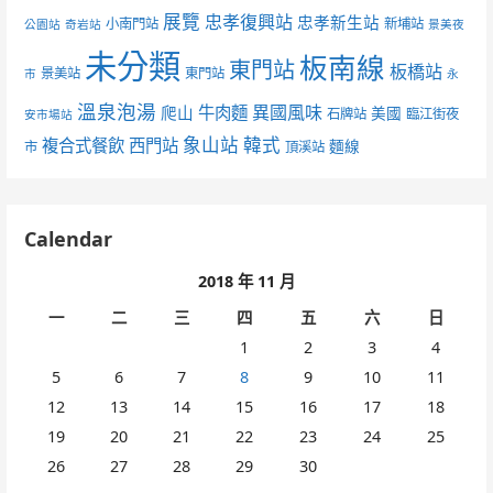
展覽
忠孝復興站
忠孝新生站
小南門站
新埔站
公園站
奇岩站
景美夜
未分類
板南線
東門站
板橋站
景美站
東門站
市
永
溫泉泡湯
異國風味
爬山
牛肉麵
美國
石牌站
臨江街夜
安市場站
象山站
韓式
複合式餐飲
西門站
麵線
市
頂溪站
Calendar
2018 年 11 月
一
二
三
四
五
六
日
1
2
3
4
5
6
7
8
9
10
11
12
13
14
15
16
17
18
19
20
21
22
23
24
25
26
27
28
29
30