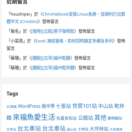
近期留言
「
hsushipei
」於〈
Chromebook安裝Linux系統，並順利打出繁
體中文 (Crostini)
〉發佈留言
「
無名
」於〈
[咖啡][公館]葉子咖啡館
〉發佈留言
「
小菜鳥
」於〈
Excel 凍結窗格，如何同時鎖定多欄及多列
〉發佈
留言
「
蘇珊
」於〈
[麵館][古亭]福州乾麵
〉發佈留言
「
蘇珊
」於〈
[麵館][古亭]福州乾拌麵
〉發佈留言
Tags
世貿101站
七張站
中山站
乾拌
WordPress 做中學
3C開箱
來福魚愛生活
其他
麵
公館站
信義安和站
動物園站
台北車站
台北車站
大坪林站
士林站
古亭站
圓山站
大安森林