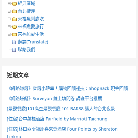
經典區域
台北捷運
來福魚到處吃
來福魚愛旅行
來福魚愛生活
翻譯(Translate)
聯絡我們
近期文章
《網路賺錢》省錢小確幸！購物回饋祕技：ShopBack 現金回饋
《網路賺錢》Surveyon 線上填問卷 調查平台推薦
[景觀餐廳]101高空景觀餐廳 101 BAR88 迷人的台北夜景
[住宿]台中萬楓酒店 Fairfield by Marriott Taichung
[住宿]林口亞昕福朋喜來登酒店 Four Points by Sheraton
Linkou