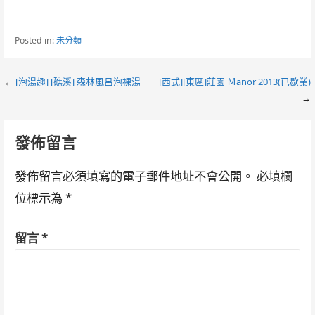
Posted in:
未分類
Post
←
[泡湯趣] [礁溪] 森林風呂泡裸湯
[西式][東區]莊園 Ｍanor 2013(已歇業)
→
navigation
發佈留言
發佈留言必須填寫的電子郵件地址不會公開。
必填欄
位標示為
*
留言
*