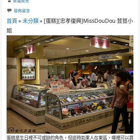
來福魚兒
發佈留言
首頁
»
未分類
»
[蛋糕][忠孝復興]MissDouDou 荳荳小
姐
蛋糕是生日裡不可或缺的角色，但這時如果人在東區，哪裡可以買