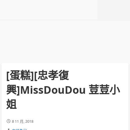
[蛋糕][忠孝復
興]MissDouDou 荳荳小
姐
8 11 月, 2018