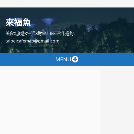
跳
至
來福魚
主
要
美食X旅遊X生活X財金 LIFE 合作邀約:
內
taipeicafemap@gmail.com
容
MENU