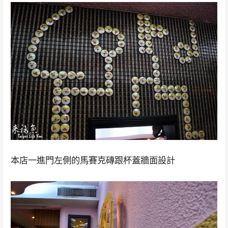
本店一進門左側的馬賽克磚跟杯蓋牆面設計