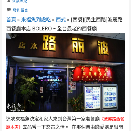
來福魚兒
發佈留言
首頁
»
來福魚到處吃
»
西式
»
[西餐][民生西路]波麗路
西餐廳本店 BOLERO ~ 全台最老的西餐廳
這次來福魚決定和家人來到台灣第一家老餐廳
《波麗路西餐
去品嘗一下悠古之情。 在那個自由戀愛還是很開
廳本店》