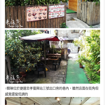
↑韓琳位於捷運忠孝復興站三號出口旁的巷內，雖然店面在街角但
感覺還蠻低調的