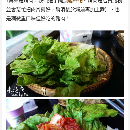
↑再來是烤肉，我們選了醃漬
豬梅花
。烤肉是店員服務
並會幫忙把肉片剪好，醃漬後於烤前再加上醬汁，也
是稍微重口味但好吃的豬肉！