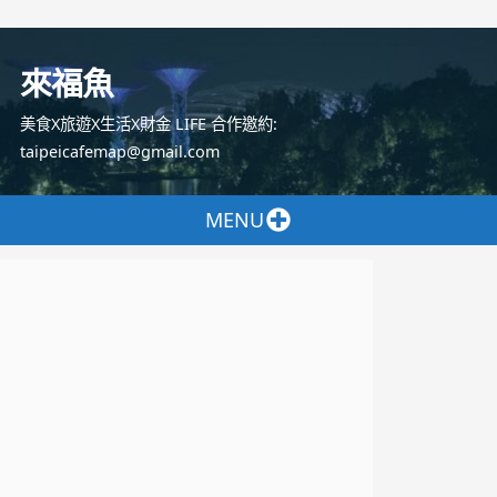
跳
至
來福魚
主
要
美食X旅遊X生活X財金 LIFE 合作邀約:
內
taipeicafemap@gmail.com
容
MENU