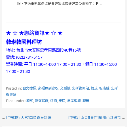
眼，不過重點當然還是要趕緊進店好好享受食物了：Ｐ ...
★ ☆ ★聯絡資訊★ ☆ ★
韓琳韓國料理坊
地址: 台北市大安區忠孝東路四段40巷15號
電話: (02)2731-5157
營業時間: 平日 11:30~14:00 17:00 - 21:30，假日 11:30~15:00
17:00 - 21:30
Posted in:
台北捷運
,
來福魚到處吃
,
文湖線
,
忠孝復興站
,
韓式
,
板南線
,
忠孝
復興站
Filed under:
韓式
,
銅盤烤肉
,
烤肉
,
東區
,
忠孝復興
,
韓琳
Post
←
[中式][行天宮]鼎膳養身料理
[中式江南菜][東門]杭州小籠湯包
→