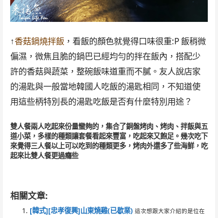
↑
香菇鍋燒拌飯
，看飯的顏色就覺得口味很重:P 飯稍微
偏濕，微焦且脆的鍋巴已經均勻的拌在飯內，搭配少
許的香菇與蔬菜，整碗飯味道重而不膩。友人說店家
的湯匙與一般當地韓國人吃飯的湯匙相同，不知道使
用這些柄特別長的湯匙吃飯是否有什麼特別用途？
雙人餐兩人吃起來份量蠻夠的，集合了銅盤烤肉、烤肉、拌飯與五
道小菜，多樣的種類讓套餐看起來豐富，吃起來又飽足。幾次吃下
來覺得三人餐以上可以吃到的種類更多，烤肉外還多了些海鮮，吃
起來比雙人餐更過癮些
[韓式][忠孝復興]韓琳韓國料理坊
相關文章:
[韓式][忠孝復興]山東燒雞(已歇業)
這次想跟大家介紹的是位在