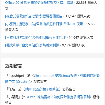
Office 2016 如何關閉受保護的檢視、啟用編輯
- 22,363 瀏覽人
次
[複合式餐飲][新店七張站]碧蘿春簡餐店
- 17,147 瀏覽人次
[小旅行][捷運象山站]登象山步道看日落 台北101 夜景
- 15,838
瀏覽人次
[日式料理吃到飽][忠孝敦化]梅菊日本料理
- 14,647 瀏覽人次
[義大利麵][台北車站]洋庭坊義大利麵
- 9,174 瀏覽人次
近期留言
「
hsushipei
」於〈
Chromebook安裝Linux系統，並順利打出繁
體中文 (Crostini)
〉發佈留言
「
無名
」於〈
[咖啡][公館]葉子咖啡館
〉發佈留言
「
小菜鳥
」於〈
Excel 凍結窗格，如何同時鎖定多欄及多列
〉發佈
留言