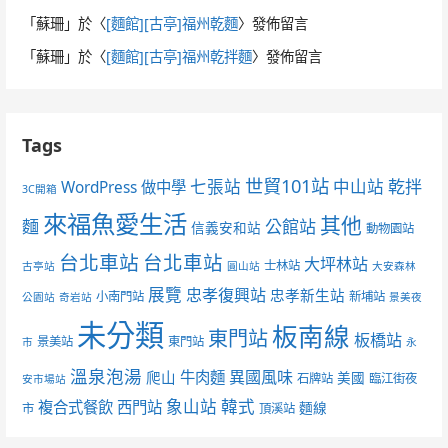
「
蘇珊
」於〈
[麵館][古亭]福州乾麵
〉發佈留言
「
蘇珊
」於〈
[麵館][古亭]福州乾拌麵
〉發佈留言
Tags
世貿101站
七張站
中山站
乾拌
WordPress 做中學
3C開箱
來福魚愛生活
其他
麵
公館站
信義安和站
動物園站
台北車站
台北車站
大坪林站
士林站
古亭站
圓山站
大安森林
展覽
忠孝復興站
忠孝新生站
小南門站
新埔站
公園站
奇岩站
景美夜
未分類
板南線
東門站
板橋站
景美站
東門站
市
永
溫泉泡湯
異國風味
爬山
牛肉麵
美國
石牌站
臨江街夜
安市場站
象山站
韓式
複合式餐飲
西門站
麵線
市
頂溪站