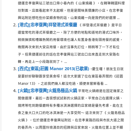
捷運忠孝復興站三號出口旁小巷內的《 山東燒雞 》，在韓琳韓國料理
坊對面，店面看起來不太起眼，但是是間味美價廉的小店。在忠孝復
興站附近想吃些炒菜類食物的話，山東燒雞一向是我們的好選擇 ...
[港式][忠孝復興]祥發港式茶餐廳
《 祥發港式茶餐廳 》是平日
還蠻常吃的港式茶餐廳之一，除了方便的地點和道地的港式口味外，
稍微擁擠和嘈雜熱鬧的用餐環境也讓人有置身香港街頭用餐的感覺，
晚間再次來到大安店用餐，由於沒事先訂位，稍稍等了一下才有位
子。搭乘捷運前往的話在忠孝復興站三號出口出來直走到大安路右
轉，再走上一小段路就到了。 ...
[西式][東區]莊園 Ｍanor 2013(已歇業)
↑慶生囉！朋友生日就
是要好好聊聊跟享受美食呀！這次大家選了位在東區巷弄間的《莊園
Ｍanor 13》，之前我們幾人都沒吃過，順便來嘗鮮看看 ...
[火鍋][忠孝復興]火龍島極品火鍋
平常吃火鍋總是在固定幾家之
間做選擇，最近一直很想試試新的火鍋店家，平常自己在選擇火鍋、
燒烤等吃到飽餐廳時有多種冰淇淋選擇的店家總是優先考慮，能在主
食之後大口大口的吃冰淇淋是一大享受阿～ 這次來到了《 火龍島極品
火鍋 》，位於捷運忠孝復興站附近，在忠孝東路四段與市民大道之間
的巷弄內，以周圍玲琅滿目的招牌與店家來說，火龍島位置上並不顯