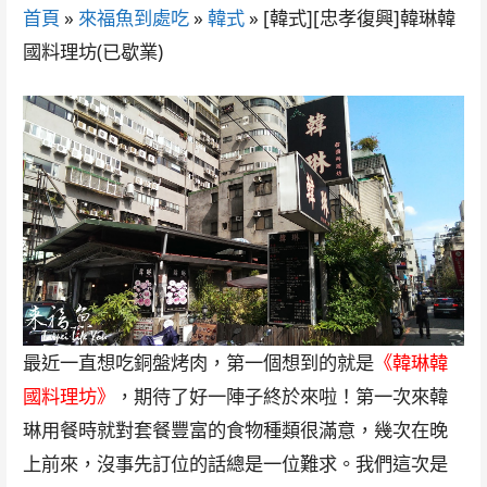
首頁
»
來福魚到處吃
»
韓式
»
[韓式][忠孝復興]韓琳韓
國料理坊(已歇業)
最近一直想吃銅盤烤肉，第一個想到的就是
《韓琳韓
國料理坊》
，期待了好一陣子終於來啦！第一次來韓
琳用餐時就對套餐豐富的食物種類很滿意，幾次在晚
上前來，沒事先訂位的話總是一位難求。我們這次是