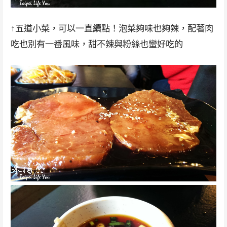
↑五道小菜，可以一直續點！泡菜夠味也夠辣，配著肉
吃也別有一番風味，甜不辣與粉絲也蠻好吃的