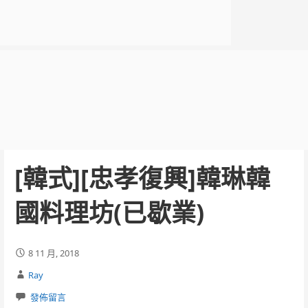
[韓式][忠孝復興]韓琳韓
國料理坊(已歇業)
8 11 月, 2018
Ray
發佈留言