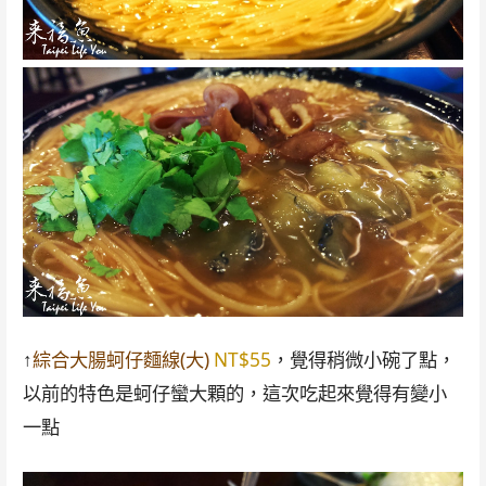
↑
綜合大腸蚵仔麵線(大)
NT$55
，覺得稍微小碗了點，
以前的特色是蚵仔蠻大顆的，這次吃起來覺得有變小
一點