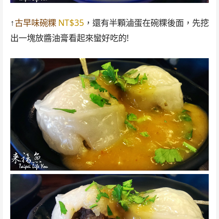
↑
古早味碗粿
NT$35
，還有半顆滷蛋在碗粿後面，先挖
出一塊放醬油膏看起來蠻好吃的!