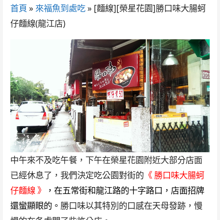
首頁
»
來福魚到處吃
»
[麵線][榮星花園]勝口味大腸蚵
仔麵線(龍江店)
中午來不及吃午餐，下午在榮星花園附近大部分店面
已經休息了，我們決定吃公園對街的
《 勝口味大腸蚵
仔麵線 》
，在五常街和龍江路的十字路口，店面招牌
還蠻顯眼的
。
勝口味以其特別的口感在天母發跡，慢