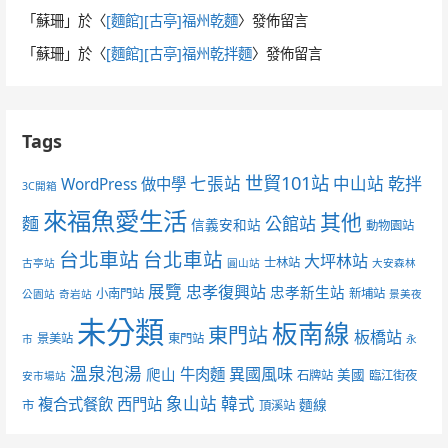
「
蘇珊
」於〈
[麵館][古亭]福州乾麵
〉發佈留言
「
蘇珊
」於〈
[麵館][古亭]福州乾拌麵
〉發佈留言
Tags
世貿101站
七張站
中山站
乾拌
WordPress 做中學
3C開箱
來福魚愛生活
其他
麵
公館站
信義安和站
動物園站
台北車站
台北車站
大坪林站
士林站
古亭站
圓山站
大安森林
展覽
忠孝復興站
忠孝新生站
小南門站
新埔站
公園站
奇岩站
景美夜
未分類
板南線
東門站
板橋站
景美站
東門站
市
永
溫泉泡湯
異國風味
爬山
牛肉麵
美國
石牌站
臨江街夜
安市場站
象山站
韓式
複合式餐飲
西門站
麵線
市
頂溪站