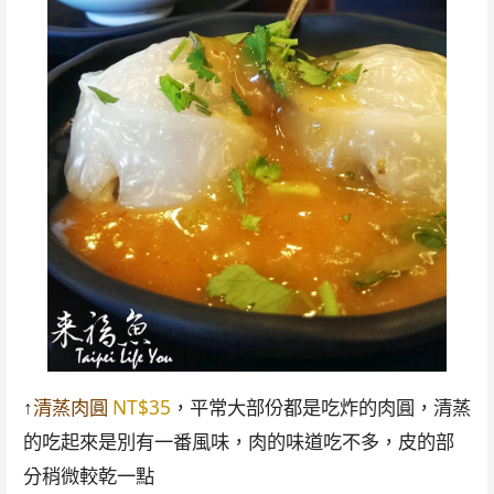
↑
清蒸肉圓
NT$35
，平常大部份都是吃炸的肉圓，清蒸
的吃起來是別有一番風味，肉的味道吃不多，皮的部
分稍微較乾一點