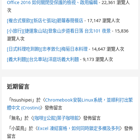
Office 2016 如何關閉受保護的檢視、啟用編輯
- 22,361 瀏覽人
次
[複合式餐飲][新店七張站]碧蘿春簡餐店
- 17,147 瀏覽人次
[小旅行][捷運象山站]登象山步道看日落 台北101 夜景
- 15,836
瀏覽人次
[日式料理吃到飽][忠孝敦化]梅菊日本料理
- 14,647 瀏覽人次
[義大利麵][台北車站]洋庭坊義大利麵
- 9,173 瀏覽人次
近期留言
「
hsushipei
」於〈
Chromebook安裝Linux系統，並順利打出繁
體中文 (Crostini)
〉發佈留言
「
無名
」於〈
[咖啡][公館]葉子咖啡館
〉發佈留言
「
小菜鳥
」於〈
Excel 凍結窗格，如何同時鎖定多欄及多列
〉發佈
留言