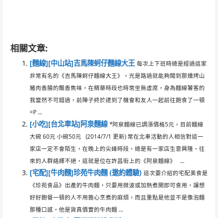
相關文章:
[麵線][中山站]吉馬陳蚵仔麵線大王
每次上下班時總是經過這家
非常有名的《吉馬陳蚵仔麵線大王》，光是路過就能夠聞到那燻烤山
豬肉香腸的飄香焦味，在精華時段也時常坐無虛席，身為麵線饕客的
我當然不可錯過，前陣子終於逮到了機會和友人一起前往飽食了一頓
=P ...
[小吃][台北車站]阿泉麵線
*阿泉麵線已調漲價格5元，目前麵線
大碗 60元 小碗50元 (2014/7/1 更新) 常在北車活動的人相信對這一
家店一定不會陌生，在晚上的尖峰時段，總是有一家店生意興隆，往
來的人群絡繹不絕，這就是位在許昌街上的《阿泉麵線》 ...
[宅配][牛肉麵]珍苑牛肉麵 (邀約體驗)
這次要介紹的宅配美食是
《珍苑食品》出產的牛肉麵，只要用微波或加熱煮開即可食用，讓想
好好飽餐一頓的人不用擔心烹煮的麻煩，而且重點是他並不是像泡麵
那種口感，他是貨真價實的牛肉麵 ...