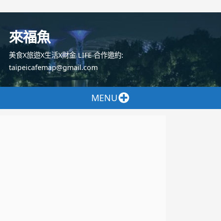
跳
至
來福魚
主
要
美食X旅遊X生活X財金 LIFE 合作邀約:
內
taipeicafemap@gmail.com
容
MENU