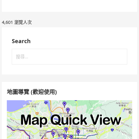
4,601 瀏覽人次
Search
搜
尋
關
鍵
字:
地圖導覽 (歡迎使用)