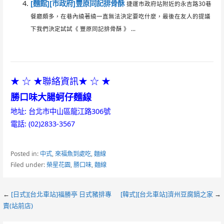
[麵館][市政府]豐原同記排骨酥
捷運市政府站附近的永吉路30巷
餐廳頗多，在巷內繞著繞一直無法決定要吃什麼，最後在友人的提議
下我們決定試試《 豐原同記排骨酥 》 ...
★ ☆ ★聯絡資訊★ ☆ ★
勝口味大腸蚵仔麵線
地址: 台北市中山區龍江路306號
電話: (02)2833-3567
Posted in:
中式
,
來福魚到處吃
,
麵線
Filed under:
榮星花園
,
勝口味
,
麵線
Post
←
[日式][台北車站]福勝亭 日式豬排專
[韓式][台北車站]濟州豆腐鍋之家
→
賣(站前店)
navigation