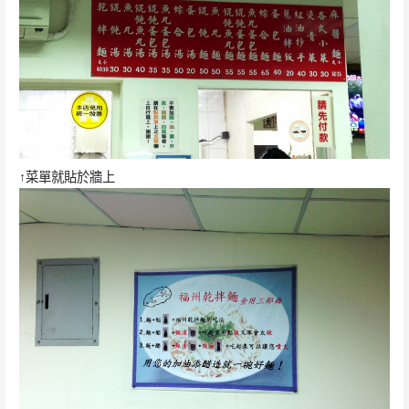
↑菜單就貼於牆上