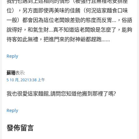
我們也遇到上述相同的情形（被強行且無禮地安排座
位），另方面即使再美味的佳餚（何況這家麵食口味
一般）都會因為這位老闆娘差勁的態度而反胃…，俗語
說得好，和氣生財…真不知道這老闆娘是怎麼了，能夠
待客如此無禮，把進門來的財神爺都趕跑……
Reply
蘇珊
表示:
5 10 月, 20213:38 上午
我也很愛這家麵館,請問您知道他搬到那裡了嗎?
Reply
發佈留言