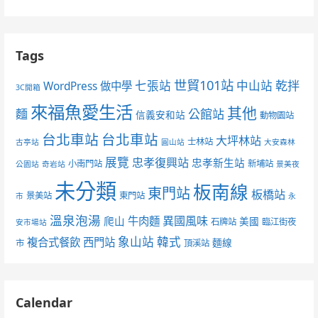
Tags
世貿101站
七張站
中山站
乾拌
WordPress 做中學
3C開箱
來福魚愛生活
其他
麵
公館站
信義安和站
動物園站
台北車站
台北車站
大坪林站
士林站
古亭站
圓山站
大安森林
展覽
忠孝復興站
忠孝新生站
小南門站
新埔站
公園站
奇岩站
景美夜
未分類
板南線
東門站
板橋站
景美站
東門站
市
永
溫泉泡湯
異國風味
爬山
牛肉麵
美國
石牌站
臨江街夜
安市場站
象山站
韓式
複合式餐飲
西門站
麵線
市
頂溪站
Calendar