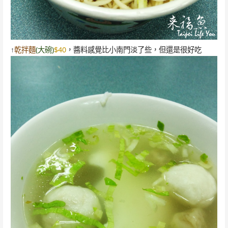
↑
乾拌麵
(大碗)
$40
，醬料感覺比小南門淡了些，但還是很好吃