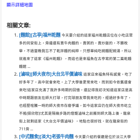
顯示詳細地圖
相關文章:
[麵館][古亭]福州乾麵
今天要介紹的這家福州乾麵店位在小吃店眾
多的同安街上，旁邊還有賣牛肉麵的，賣粥的，賣炒飯的，不勝枚
舉，不過當晚我忘不了乾拌麵的純粹，只想單純吃碗麵配碗湯，所以
就進來了這家《福州乾麵》，而這也是來福魚在古亭寫的第二篇乾麵
麵館 ...
[滷味][師大夜市]大台北平價滷味
這家店來福魚特有感覺，吃了
好多年了，高中就會來吃，上了大學後更常來吃，而到如今依舊還會
來吃!這家店充滿了我許多時期的回憶，還記得我初次知道這家店是高
中時期跟朋友在師大打球，打完球朋友帶我來吃的，經過好多年了，
也經歷喧騰一時的師大夜市存廢爭議，如今這家店仍在師大夜市屹立
不搖(很欣慰)!尤其是隔幾步路的燈籠滷味之前搬到師大路上後，龍泉
街上就剩這家《大台北平價滷味》，地點也很好找，就在龍泉街的
711旁 ...
[中式麵食][淡大]老張牛肉麵
今天要介紹的餐廳是位於淡江大學