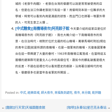
城的《老張牛肉麵》，老張在台灣的餐廳可以說是常常被使用的店
名，但是在淡江你講老張就只有這一家！用餐時刻本就一位難求的大
學城，時常可以看到內用是滿座的狀態，而且門口也擠著一堆要外帶
的人，可見生意之火爆 ...
[中式麵食][南機場夜市]阿亮餃子館
今天要介紹的這家店是位於
南機場夜市的《阿亮餃子館》，我也大概介紹一下南機場夜市的背
景，在日治時代，相對於位於北邊的松山機場，萬華馬場町附近(現在
的青年公園)就是所謂的南機場，也是一個軍用的機場，光復後國軍牽
台在這一帶興建了大量的眷村，1963年南機場公寓落成，在當時這五
層樓的建築群可是臺北人心中的高級住宅，跟如今的髒亂破舊是極大
的反差，不過在這裡也可以看到歷史的痕跡，沿用著日據時代的地
名，餐廳很多也是當年各省軍民所開設 ...
Posted in:
中式
,
經典區域
,
師大夜市
,
來福魚到處吃
,
夜市
,
未分類
,
乾拌麵
Post
←
[麵館][行天宮]天福園麵食館
[咖啡][永春站]星巴克永春站
→