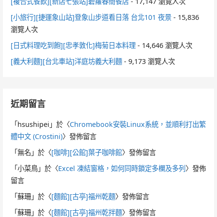
[複合式餐飲][新店七張站]碧蘿春簡餐店
- 17,147 瀏覽人次
[小旅行][捷運象山站]登象山步道看日落 台北101 夜景
- 15,836
瀏覽人次
[日式料理吃到飽][忠孝敦化]梅菊日本料理
- 14,646 瀏覽人次
[義大利麵][台北車站]洋庭坊義大利麵
- 9,173 瀏覽人次
近期留言
「
hsushipei
」於〈
Chromebook安裝Linux系統，並順利打出繁
體中文 (Crostini)
〉發佈留言
「
無名
」於〈
[咖啡][公館]葉子咖啡館
〉發佈留言
「
小菜鳥
」於〈
Excel 凍結窗格，如何同時鎖定多欄及多列
〉發佈
留言
「
蘇珊
」於〈
[麵館][古亭]福州乾麵
〉發佈留言
「
蘇珊
」於〈
[麵館][古亭]福州乾拌麵
〉發佈留言