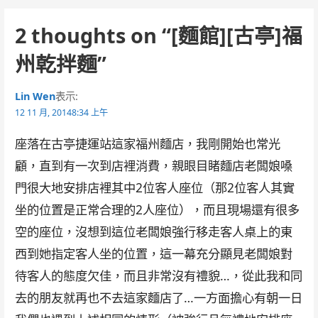
navigation
2 thoughts on
“[麵館][古亭]福
州乾拌麵”
Lin Wen
表示:
12 11 月, 20148:34 上午
座落在古亭捷運站這家福州麵店，我剛開始也常光
顧，直到有一次到店裡消費，親眼目睹麵店老闆娘嗓
門很大地安排店裡其中2位客人座位（那2位客人其實
坐的位置是正常合理的2人座位），而且現場還有很多
空的座位，沒想到這位老闆娘強行移走客人桌上的東
西到她指定客人坐的位置，這一幕充分顯見老闆娘對
待客人的態度欠佳，而且非常沒有禮貌…，從此我和同
去的朋友就再也不去這家麵店了…一方面擔心有朝一日