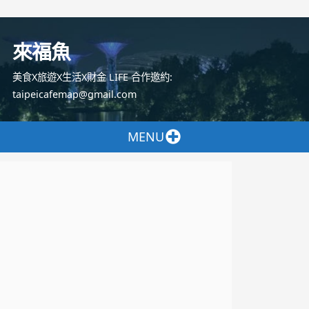
跳
至
來福魚
主
要
美食X旅遊X生活X財金 LIFE 合作邀約:
內
taipeicafemap@gmail.com
容
MENU