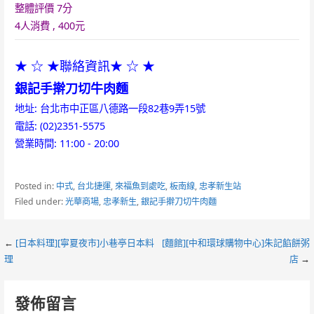
整體評價 7分
4人消費 , 400元
★ ☆ ★聯絡資訊★ ☆ ★
銀記手擀刀切牛肉麵
地址: 台北市中正區八德路一段82巷9弄15號
電話: (02)2351-5575
營業時間: 11:00 - 20:00
Posted in:
中式
,
台北捷運
,
來福魚到處吃
,
板南線
,
忠孝新生站
Filed under:
光華商場
,
忠孝新生
,
銀記手擀刀切牛肉麵
Post
←
[日本料理][寧夏夜市]小巷亭日本料
[麵館][中和環球購物中心]朱記餡餅粥
理
店
→
navigation
發佈留言