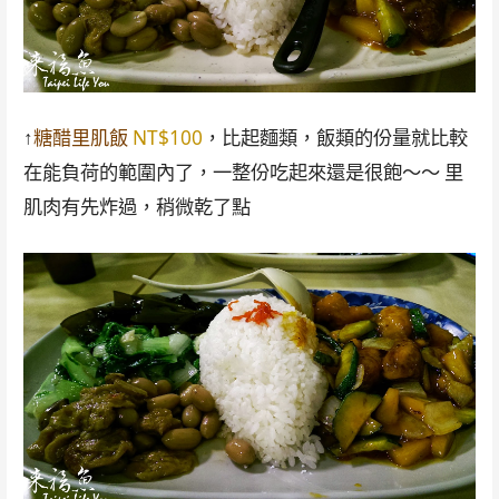
↑
糖醋里肌飯
NT$100
，比起麵類，飯類的份量就比較
在能負荷的範圍內了，一整份吃起來還是很飽～～ 里
肌肉有先炸過，稍微乾了點