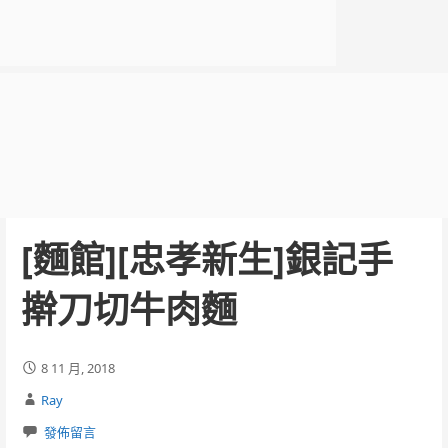
[麵館][忠孝新生]銀記手
擀刀切牛肉麵
8 11 月, 2018
Ray
發佈留言