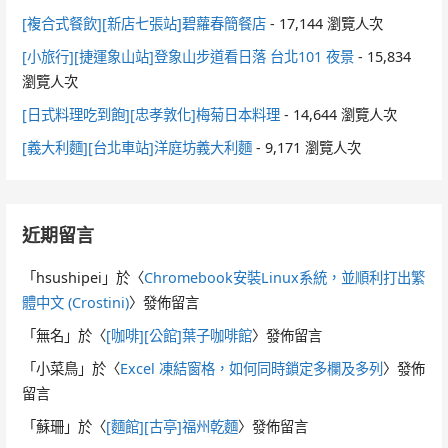
[複合式餐飲][新店七張站]碧蘿春簡餐店
- 17,144 瀏覽人次
[小旅行][捷運象山站]登象山步道看日落 台北101 夜景
- 15,834
瀏覽人次
[日式料理吃到飽][忠孝敦化]梅菊日本料理
- 14,644 瀏覽人次
[義大利麵][台北車站]洋庭坊義大利麵
- 9,171 瀏覽人次
近期留言
「
hsushipei
」於〈
Chromebook安裝Linux系統，並順利打出繁
體中文 (Crostini)
〉發佈留言
「
無名
」於〈
[咖啡][公館]葉子咖啡館
〉發佈留言
「
小菜鳥
」於〈
Excel 凍結窗格，如何同時鎖定多欄及多列
〉發佈
留言
「
蘇珊
」於〈
[麵館][古亭]福州乾麵
〉發佈留言