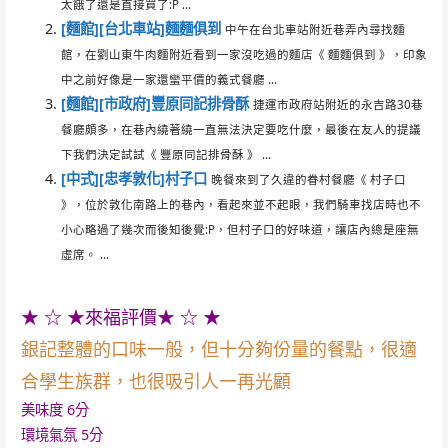
太餓了還是直接買了:P ...
[麵館][台北車站]麵麵俱到
中午在台北車站附近巷弄內尋找麵
館，在劉山東牛肉麵附近看到一家沒吃過的麵店《 麵麵俱到 》，印象
中之前好像是一家還蠻平價的義式餐廳 ...
[麵館][市政府]豐原同記排骨酥
捷運市政府站附近的永吉路30巷
餐廳頗多，在巷內繞著繞一直無法決定要吃什麼，最後在友人的提議
下我們決定試試《 豐原同記排骨酥 》 ...
[中式][忠孝敦化]村子口
晚餐來到了久違的眷村餐廳《 村子口
》，位於敦化南路上的巷內，看起來並不起眼，我們騎車找店時也不
小心略過了幾次而後知後覺:P，但村子口的好味道，讓店內總是座無
虛席。 ...
★ ☆ ★來福評價★ ☆ ★
銀記整體的口味一般，但十分夠份量的餐點，很適
合學生族群，也很吸引人一再光顧
美味度 6分
環境氣氛 5分