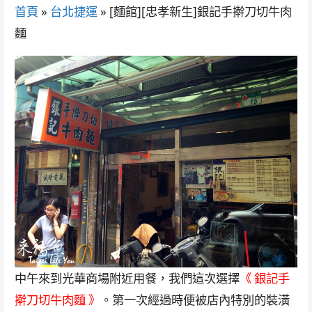
首頁
»
台北捷運
»
[麵館][忠孝新生]銀記手擀刀切牛肉
麵
中午來到光華商場附近用餐，我們這次選擇
《 銀記手
擀刀切牛肉麵 》
。第一次經過時便被店內特別的裝潢