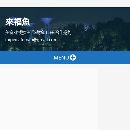
跳
至
來福魚
主
要
美食X旅遊X生活X財金 LIFE 合作邀約:
內
taipeicafemap@gmail.com
容
MENU