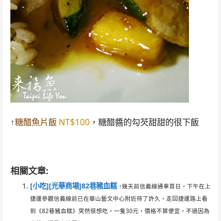
↑
糖醋魚片飯
NT$100
，糖醋醬的勾芡甜甜的很下飯
相關文章:
[小吃][光華商場]82巷豬血糕
↑幾天前信義線通車首日，下午在上
捷運參觀信義線前已在華山藝文中心附近待了許久，走回捷運路上看
到《82巷豬血糕》突然很想吃，一隻30元，價格不算便宜，不過因為