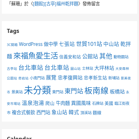
「
蘇珊
」於〈
[麵館][古亭]福州乾拌麵
〉發佈留言
Tags
世貿101站
七張站
中山站
乾拌
WordPress 做中學
3C開箱
來福魚愛生活
其他
麵
公館站
信義安和站
動物園站
台北車站
台北車站
大坪林站
士林站
古亭站
圓山站
大安森林
展覽
忠孝復興站
忠孝新生站
小南門站
新埔站
公園站
奇岩站
景美夜
未分類
板南線
東門站
板橋站
景美站
東門站
市
永
溫泉泡湯
異國風味
爬山
牛肉麵
美國
石牌站
臨江街夜
安市場站
象山站
韓式
複合式餐飲
西門站
麵線
市
頂溪站
Calendar