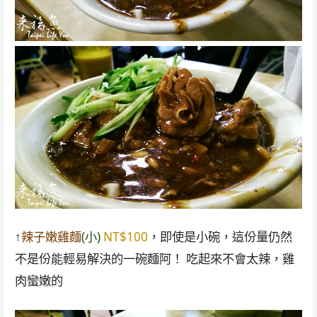
↑
辣子嫩雞麵
(小)
NT$100
，即使是小碗，這份量仍然
不是份能輕易解決的一碗麵阿！ 吃起來不會太辣，雞
肉蠻嫩的