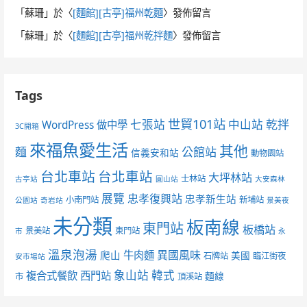
「
蘇珊
」於〈
[麵館][古亭]福州乾麵
〉發佈留言
「
蘇珊
」於〈
[麵館][古亭]福州乾拌麵
〉發佈留言
Tags
世貿101站
七張站
中山站
乾拌
WordPress 做中學
3C開箱
來福魚愛生活
其他
麵
公館站
信義安和站
動物園站
台北車站
台北車站
大坪林站
士林站
古亭站
圓山站
大安森林
展覽
忠孝復興站
忠孝新生站
小南門站
新埔站
公園站
奇岩站
景美夜
未分類
板南線
東門站
板橋站
景美站
東門站
市
永
溫泉泡湯
異國風味
爬山
牛肉麵
美國
石牌站
臨江街夜
安市場站
象山站
韓式
複合式餐飲
西門站
麵線
市
頂溪站