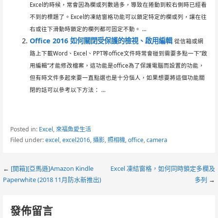
Excel的時候，常會因為欄或列數過多，導致在捲動到較右側時已經看
不到的標題了。Excel的凍結窗格功能可以鎖定特定的欄或列，讓在往
右或往下滑動時鎖定的欄列都可固定不動。 ...
Office 2016 如何關閉受保護的檢視、啟用編輯
從信箱或網
路上下載Word、Excel、PPT等office文件時常會碰到需要多點一下”啟
用編輯“才能修改檔案，這功能是office為了保護電腦而設置的功能，
但有時文件多起來要一直點選也是十分惱人，如果想要將這個功能關
閉的話可以參考以下方法： ...
Posted in:
Excel
,
來福魚愛生活
Filed under:
excel
,
excel2016
,
攝影
,
照相機
,
office
,
camera
Post
←
[開箱][亞馬遜]Amazon Kindle
Excel 凍結窗格，如何同時鎖定多欄及
Paperwhite (2018 11月防水新推出)
多列
→
navigation
發佈留言