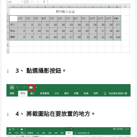
↓
3、 點選攝影按鈕。
↓
4、 將截圖貼在要放置的地方。