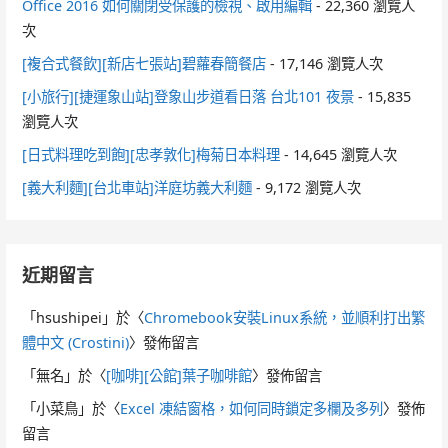
Office 2016 如何關閉受保護的檢視、啟用編輯
- 22,360 瀏覽人
次
[複合式餐飲][新店七張站]碧蘿春簡餐店
- 17,146 瀏覽人次
[小旅行][捷運象山站]登象山步道看日落 台北101 夜景
- 15,835
瀏覽人次
[日式料理吃到飽][忠孝敦化]梅菊日本料理
- 14,645 瀏覽人次
[義大利麵][台北車站]洋庭坊義大利麵
- 9,172 瀏覽人次
近期留言
「
hsushipei
」於〈
Chromebook安裝Linux系統，並順利打出繁
體中文 (Crostini)
〉發佈留言
「
無名
」於〈
[咖啡][公館]葉子咖啡館
〉發佈留言
「
小菜鳥
」於〈
Excel 凍結窗格，如何同時鎖定多欄及多列
〉發佈
留言