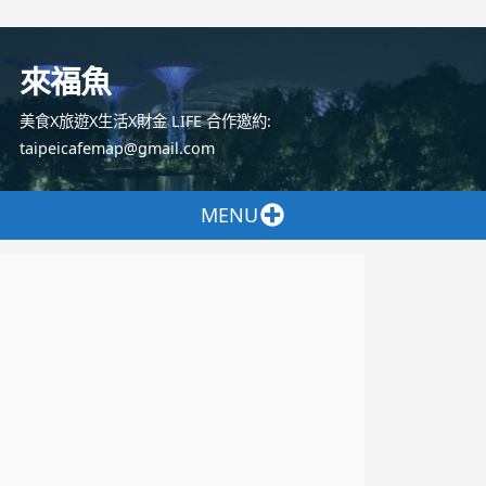
跳
至
來福魚
主
要
美食X旅遊X生活X財金 LIFE 合作邀約:
內
taipeicafemap@gmail.com
容
MENU