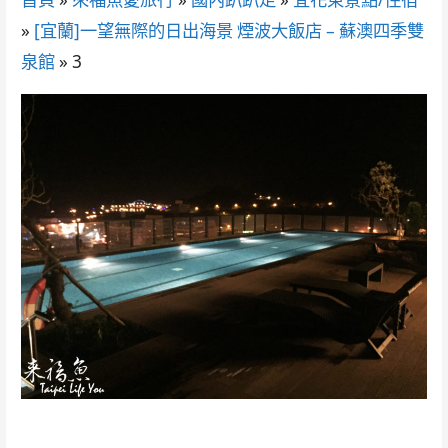
»
[宜蘭]一望無際的日出海景 煙波大飯店 – 蘇澳四季雙
泉館
»
3