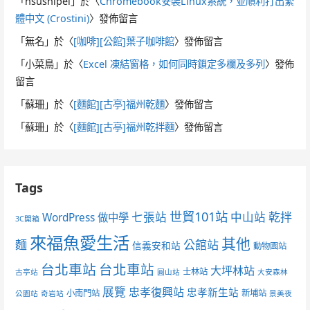
「
hsushipei
」於〈
Chromebook安裝Linux系統，並順利打出繁
體中文 (Crostini)
〉發佈留言
「
無名
」於〈
[咖啡][公館]葉子咖啡館
〉發佈留言
「
小菜鳥
」於〈
Excel 凍結窗格，如何同時鎖定多欄及多列
〉發佈
留言
「
蘇珊
」於〈
[麵館][古亭]福州乾麵
〉發佈留言
「
蘇珊
」於〈
[麵館][古亭]福州乾拌麵
〉發佈留言
Tags
世貿101站
七張站
中山站
乾拌
WordPress 做中學
3C開箱
來福魚愛生活
其他
麵
公館站
信義安和站
動物園站
台北車站
台北車站
大坪林站
士林站
古亭站
圓山站
大安森林
展覽
忠孝復興站
忠孝新生站
小南門站
新埔站
公園站
奇岩站
景美夜