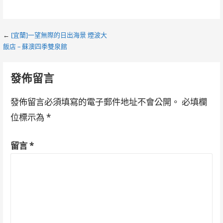
Post
←
[宜蘭]一望無際的日出海景 煙波大
飯店 – 蘇澳四季雙泉館
navigation
發佈留言
發佈留言必須填寫的電子郵件地址不會公開。
必填欄
位標示為
*
留言
*