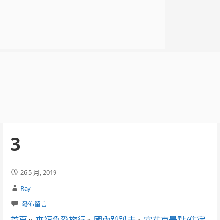
3
26 5 月, 2019
Ray
發佈留言
首頁
»
來福魚愛旅行
»
國內趴趴走
»
宜花東景點/住宿