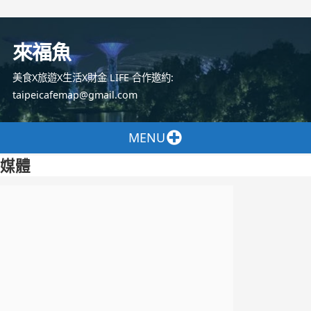
跳
至
來福魚
主
要
美食X旅遊X生活X財金 LIFE 合作邀約:
內
taipeicafemap@gmail.com
容
MENU
媒體