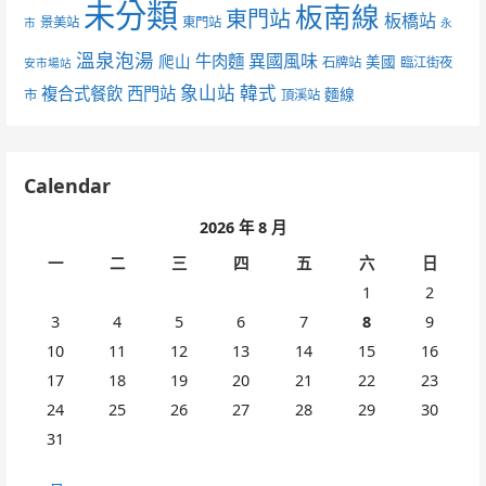
未分類
板南線
東門站
板橋站
景美站
東門站
市
永
溫泉泡湯
異國風味
爬山
牛肉麵
美國
石牌站
臨江街夜
安市場站
象山站
韓式
複合式餐飲
西門站
麵線
市
頂溪站
Calendar
2026 年 8 月
一
二
三
四
五
六
日
1
2
3
4
5
6
7
8
9
10
11
12
13
14
15
16
17
18
19
20
21
22
23
24
25
26
27
28
29
30
31