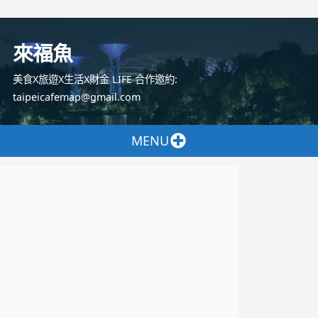
跳
至
來福魚
主
要
美食X旅遊X生活X財金 LIFE 合作邀約:
內
taipeicafemap@gmail.com
容
MENU