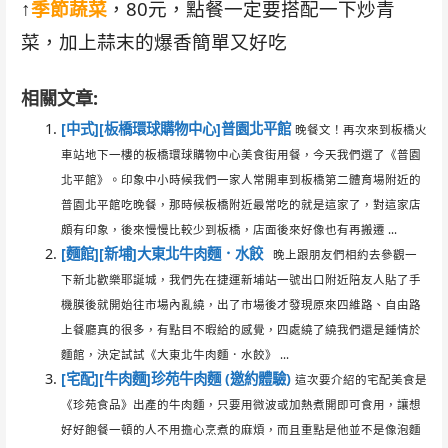
↑
季節蔬菜
，80元，點餐一定要搭配一下炒青
菜，加上蒜末的爆香簡單又好吃
相關文章:
[中式][板橋環球購物中心]普園北平館
晚餐文！再次來到板橋火
車站地下一樓的板橋環球購物中心美食街用餐，今天我們選了《普園
北平館》。印象中小時候我們一家人常開車到板橋第二體育場附近的
普園北平館吃晚餐，那時候板橋附近最常吃的就是這家了，對這家店
頗有印象，後來慢慢比較少到板橋，店面後來好像也有再搬遷 ...
[麵館][新埔]大東北牛肉麵．水餃
晚上跟朋友們相約去參觀一
下新北歡樂耶誕城，我們先在捷運新埔站一號出口附近陪友人貼了手
機膜後就開始往市場內亂繞，出了市場後才發現原來四維路、自由路
上餐廳真的很多，有點目不暇給的感覺，四處繞了繞我們還是鍾情於
麵館，決定試試《大東北牛肉麵．水餃》 ...
[宅配][牛肉麵]珍苑牛肉麵 (邀約體驗)
這次要介紹的宅配美食是
《珍苑食品》出產的牛肉麵，只要用微波或加熱煮開即可食用，讓想
好好飽餐一頓的人不用擔心烹煮的麻煩，而且重點是他並不是像泡麵