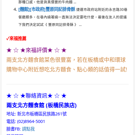
那種口感，他是貨真價實的牛肉麵 ...
[麵館][市政府]豐原同記排骨酥
捷運市政府站附近的永吉路30巷
餐廳頗多，在巷內繞著繞一直無法決定要吃什麼，最後在友人的提議
下我們決定試試《 豐原同記排骨酥 》 ...
✓來福推薦
★ ☆ ★來福評價★ ☆ ★
兩支北方麵食館菜色很豐富，若在板橋或中和環球
購物中心附近想吃北方麵食、點心類的話值得一試!
★ ☆ ★聯絡資訊★ ☆ ★
兩支北方麵食館 (板橋民族店)
地址: 新北市板橋區民族路261號
電話: (02)8964-5001
臉書FB:
請點我