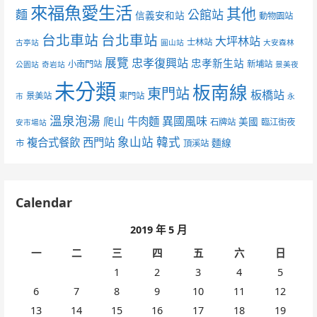
來福魚愛生活
其他
麵
公館站
信義安和站
動物園站
台北車站
台北車站
大坪林站
士林站
古亭站
圓山站
大安森林
展覽
忠孝復興站
忠孝新生站
小南門站
新埔站
公園站
奇岩站
景美夜
未分類
板南線
東門站
板橋站
景美站
東門站
市
永
溫泉泡湯
異國風味
爬山
牛肉麵
美國
石牌站
臨江街夜
安市場站
象山站
韓式
複合式餐飲
西門站
麵線
市
頂溪站
Calendar
2019 年 5 月
一
二
三
四
五
六
日
1
2
3
4
5
6
7
8
9
10
11
12
13
14
15
16
17
18
19