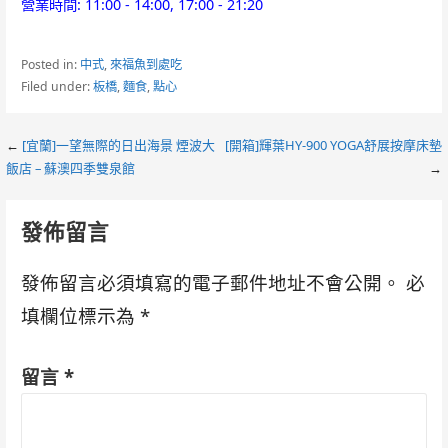
營業時間: 11:00 - 14:00, 17:00 - 21:20
Posted in:
中式
,
來福魚到處吃
Filed under:
板橋
,
麵食
,
點心
Post
←
[宜蘭]一望無際的日出海景 煙波大
[開箱]輝葉HY-900 YOGA舒展按摩床墊
飯店 – 蘇澳四季雙泉館
→
navigation
發佈留言
發佈留言必須填寫的電子郵件地址不會公開。
必
填欄位標示為
*
留言
*