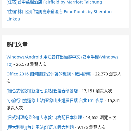
[住宿]台中萬楓酒店 Fairfield by Marriott Taichung
[住宿]林口亞昕福朋喜來登酒店 Four Points by Sheraton
Linkou
熱門文章
Windows/Android 用注音打出簡體中文 (安卓手機/Windows
10)
- 26,573 瀏覽人次
Office 2016 如何關閉受保護的檢視、啟用編輯
- 22,370 瀏覽人
次
[複合式餐飲][新店七張站]碧蘿春簡餐店
- 17,151 瀏覽人次
[小旅行][捷運象山站]登象山步道看日落 台北101 夜景
- 15,841
瀏覽人次
[日式料理吃到飽][忠孝敦化]梅菊日本料理
- 14,652 瀏覽人次
[義大利麵][台北車站]洋庭坊義大利麵
- 9,176 瀏覽人次