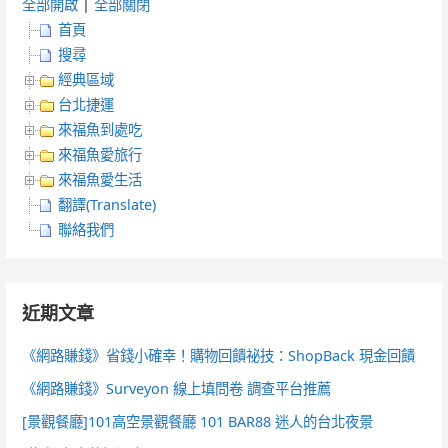
全部開啟
|
全部關閉
首頁
搜尋
經典區域
台北捷運
來福魚到處吃
來福魚愛旅行
來福魚愛生活
翻譯(Translate)
聯絡我們
近期文章
《網路賺錢》省錢小確幸！購物回饋祕技：ShopBack 現金回饋
《網路賺錢》Surveyon 線上填問卷 調查平台推薦
[景觀餐廳]101高空景觀餐廳 101 BAR88 迷人的台北夜景