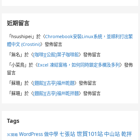
近期留言
「
hsushipei
」於〈
Chromebook安裝Linux系統，並順利打出繁
體中文 (Crostini)
〉發佈留言
「
無名
」於〈
[咖啡][公館]葉子咖啡館
〉發佈留言
「
小菜鳥
」於〈
Excel 凍結窗格，如何同時鎖定多欄及多列
〉發佈
留言
「
蘇珊
」於〈
[麵館][古亭]福州乾麵
〉發佈留言
「
蘇珊
」於〈
[麵館][古亭]福州乾拌麵
〉發佈留言
Tags
世貿101站
七張站
中山站
乾拌
WordPress 做中學
3C開箱