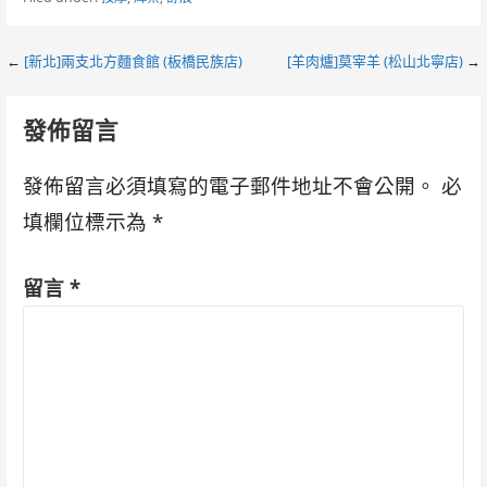
Post
←
[新北]兩支北方麵食館 (板橋民族店)
[羊肉爐]莫宰羊 (松山北寧店)
→
navigation
發佈留言
發佈留言必須填寫的電子郵件地址不會公開。
必
填欄位標示為
*
留言
*