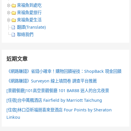
來福魚到處吃
來福魚愛旅行
來福魚愛生活
翻譯(Translate)
聯絡我們
近期文章
《網路賺錢》省錢小確幸！購物回饋祕技：ShopBack 現金回饋
《網路賺錢》Surveyon 線上填問卷 調查平台推薦
[景觀餐廳]101高空景觀餐廳 101 BAR88 迷人的台北夜景
[住宿]台中萬楓酒店 Fairfield by Marriott Taichung
[住宿]林口亞昕福朋喜來登酒店 Four Points by Sheraton
Linkou