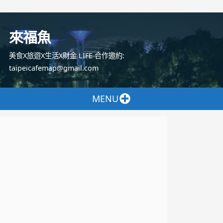
跳
至
來福魚
主
要
美食X旅遊X生活X財金 LIFE 合作邀約:
內
taipeicafemap@gmail.com
容
MENU