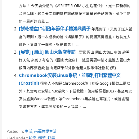
方法！ 今天要介紹的《AIRLIFE FLORA 小生活花朵》，是一個新創的
台灣品牌，融合著文創的精神讓乾燥花不單單只是乾燥花，賦予了她
們一層新的意義 ...
[餅乾禮盒][宅配]年節伴手禮鴻鼎菓子
年尾到了，又到了送人禮
盒的時刻，這一次體驗的是《鴻鼎菓子》的悅滿真情禮盒，包裝是大
紅色，又綁了一個節，很是喜氣！ ...
[展覽] [圓山] 圓山大飯店參訪
展覽 圓山 圓山大飯店參訪 趁著
好天氣 來到了有名的《圓山大飯店》 這是需要申請才能進去圓山大
飯店內部參觀欸 圓山飯店果然外觀看起來很雄偉壯觀呢 (笑)...
Chromebook安裝Linux系統，並順利打出繁體中文
(Crostini)
很多人不知道Chromebook除了綁定Google帳號上網以
外，其實可以安裝Linux系統、下載軟體、使用編譯器(IDE)、甚至可以
安裝虛擬Window軟體，讓Chromebook無論是在寫程式，或是處理
文書等方面，成為開發者的一大福音。 ...
Posted in:
生活
,
來福魚愛生活
Filed under:
按摩
,
輝葉
,
舒展