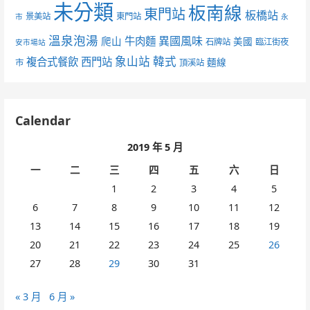
未分類
板南線
東門站
板橋站
景美站
東門站
市
永
溫泉泡湯
異國風味
爬山
牛肉麵
美國
石牌站
臨江街夜
安市場站
象山站
韓式
複合式餐飲
西門站
麵線
市
頂溪站
Calendar
2019 年 5 月
一
二
三
四
五
六
日
1
2
3
4
5
6
7
8
9
10
11
12
13
14
15
16
17
18
19
20
21
22
23
24
25
26
27
28
29
30
31
« 3 月
6 月 »