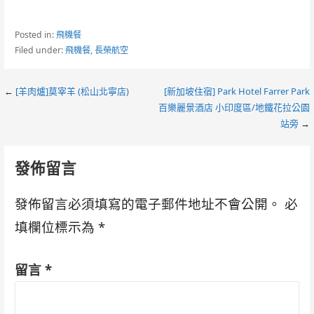
Posted in:
飛機餐
Filed under:
飛機餐
,
長榮航空
Post
←
[羊肉爐]莫宰羊 (松山北寧店)
[新加坡住宿] Park Hotel Farrer Park
百樂麗景酒店 小印度區/地鐵花拉公園
navigation
站旁
→
發佈留言
發佈留言必須填寫的電子郵件地址不會公開。
必
填欄位標示為
*
留言
*