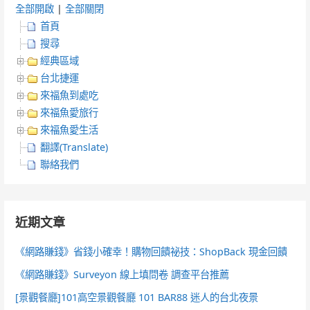
全部開啟
|
全部關閉
首頁
搜尋
經典區域
台北捷運
來福魚到處吃
來福魚愛旅行
來福魚愛生活
翻譯(Translate)
聯絡我們
近期文章
《網路賺錢》省錢小確幸！購物回饋祕技：ShopBack 現金回饋
《網路賺錢》Surveyon 線上填問卷 調查平台推薦
[景觀餐廳]101高空景觀餐廳 101 BAR88 迷人的台北夜景