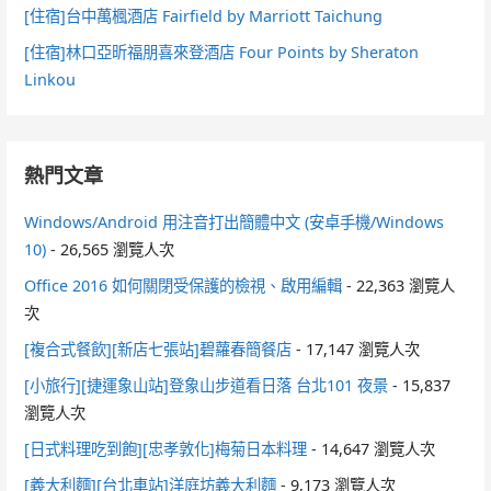
[住宿]台中萬楓酒店 Fairfield by Marriott Taichung
[住宿]林口亞昕福朋喜來登酒店 Four Points by Sheraton
Linkou
熱門文章
Windows/Android 用注音打出簡體中文 (安卓手機/Windows
10)
- 26,565 瀏覽人次
Office 2016 如何關閉受保護的檢視、啟用編輯
- 22,363 瀏覽人
次
[複合式餐飲][新店七張站]碧蘿春簡餐店
- 17,147 瀏覽人次
[小旅行][捷運象山站]登象山步道看日落 台北101 夜景
- 15,837
瀏覽人次
[日式料理吃到飽][忠孝敦化]梅菊日本料理
- 14,647 瀏覽人次
[義大利麵][台北車站]洋庭坊義大利麵
- 9,173 瀏覽人次