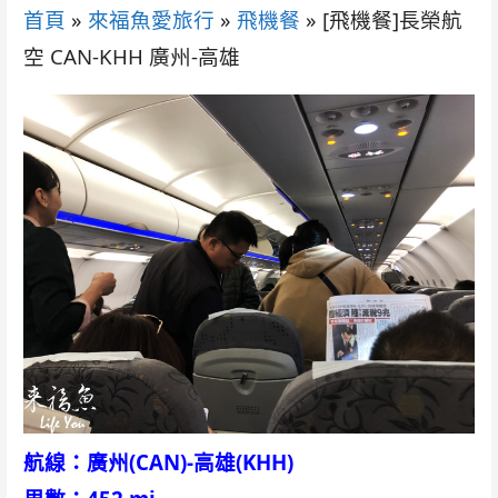
首頁
»
來福魚愛旅行
»
飛機餐
»
[飛機餐]長榮航
空 CAN-KHH 廣州-高雄
航線：廣州(CAN)-高雄(KHH)