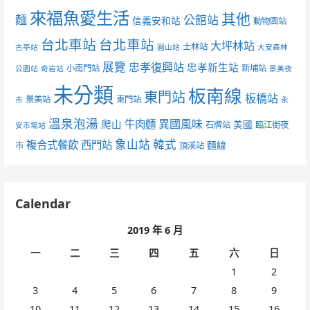
來福魚愛生活
其他
麵
公館站
信義安和站
動物園站
台北車站
台北車站
大坪林站
士林站
古亭站
圓山站
大安森林
展覽
忠孝復興站
忠孝新生站
小南門站
新埔站
公園站
奇岩站
景美夜
未分類
板南線
東門站
板橋站
景美站
東門站
市
永
溫泉泡湯
異國風味
爬山
牛肉麵
美國
石牌站
臨江街夜
安市場站
象山站
韓式
複合式餐飲
西門站
麵線
市
頂溪站
Calendar
2019 年 6 月
一
二
三
四
五
六
日
1
2
3
4
5
6
7
8
9
10
11
12
13
14
15
16