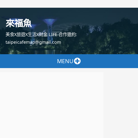
跳
至
來福魚
主
要
美食X旅遊X生活X財金 LIFE 合作邀約:
內
taipeicafemap@gmail.com
容
MENU