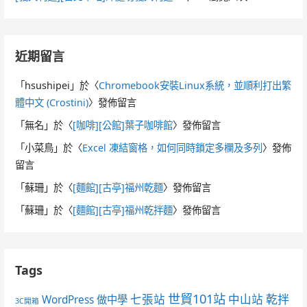
近期留言
「
hsushipei
」於〈
Chromebook安裝Linux系統，並順利打出繁
體中文 (Crostini)
〉發佈留言
「
無名
」於〈
[咖啡][公館]葉子咖啡館
〉發佈留言
「
小菜鳥
」於〈
Excel 凍結窗格，如何同時鎖定多欄及多列
〉發佈
留言
「
蘇珊
」於〈
[麵館][古亭]福州乾麵
〉發佈留言
「
蘇珊
」於〈
[麵館][古亭]福州乾拌麵
〉發佈留言
Tags
世貿101站
七張站
中山站
乾拌
WordPress 做中學
3C開箱