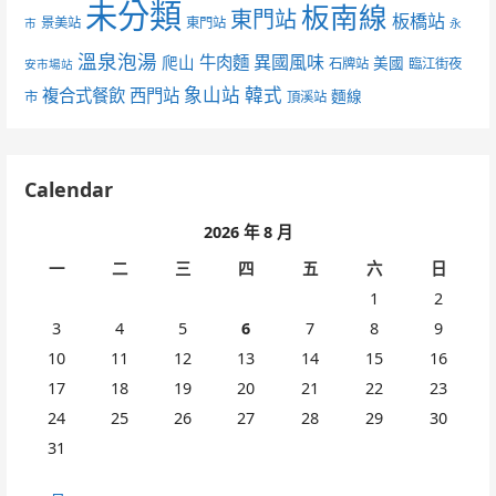
未分類
板南線
東門站
板橋站
景美站
東門站
市
永
溫泉泡湯
異國風味
爬山
牛肉麵
美國
石牌站
臨江街夜
安市場站
象山站
韓式
複合式餐飲
西門站
麵線
市
頂溪站
Calendar
2026 年 8 月
一
二
三
四
五
六
日
1
2
3
4
5
6
7
8
9
10
11
12
13
14
15
16
17
18
19
20
21
22
23
24
25
26
27
28
29
30
31