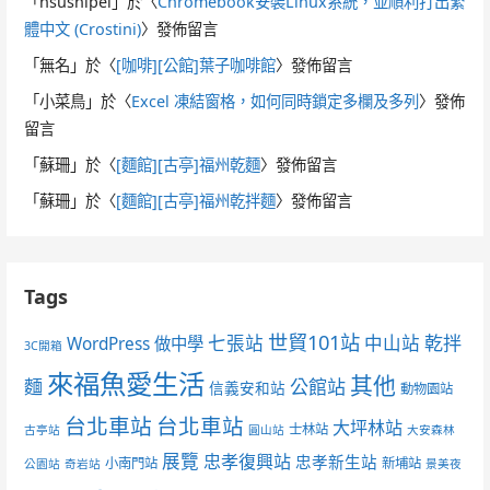
「
hsushipei
」於〈
Chromebook安裝Linux系統，並順利打出繁
體中文 (Crostini)
〉發佈留言
「
無名
」於〈
[咖啡][公館]葉子咖啡館
〉發佈留言
「
小菜鳥
」於〈
Excel 凍結窗格，如何同時鎖定多欄及多列
〉發佈
留言
「
蘇珊
」於〈
[麵館][古亭]福州乾麵
〉發佈留言
「
蘇珊
」於〈
[麵館][古亭]福州乾拌麵
〉發佈留言
Tags
世貿101站
七張站
中山站
乾拌
WordPress 做中學
3C開箱
來福魚愛生活
其他
麵
公館站
信義安和站
動物園站
台北車站
台北車站
大坪林站
士林站
古亭站
圓山站
大安森林
展覽
忠孝復興站
忠孝新生站
小南門站
新埔站
公園站
奇岩站
景美夜