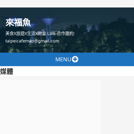
跳
至
來福魚
主
要
美食X旅遊X生活X財金 LIFE 合作邀約:
內
taipeicafemap@gmail.com
容
MENU
媒體