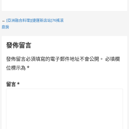
Post
←
[亞洲融合料理][捷運新店站]76搖滾
廚房
navigation
發佈留言
發佈留言必須填寫的電子郵件地址不會公開。
必填欄
位標示為
*
留言
*