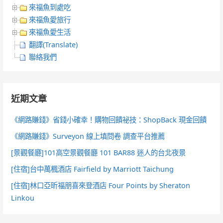
來福魚到處吃
來福魚愛旅行
來福魚愛生活
翻譯(Translate)
聯絡我們
近期文章
《網路賺錢》省錢小確幸！購物回饋祕技：ShopBack 現金回饋
《網路賺錢》Surveyon 線上填問卷 調查平台推薦
[景觀餐廳]101高空景觀餐廳 101 BAR88 迷人的台北夜景
[住宿]台中萬楓酒店 Fairfield by Marriott Taichung
[住宿]林口亞昕福朋喜來登酒店 Four Points by Sheraton
Linkou