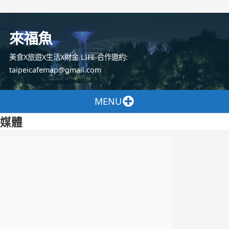
跳
至
來福魚
主
要
美食X旅遊X生活X財金 LIFE 合作邀約:
內
taipeicafemap@gmail.com
容
MENU
媒體