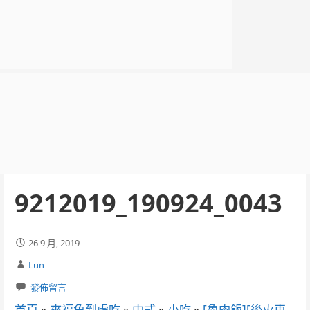
9212019_190924_0043
26 9 月, 2019
Lun
發佈留言
首頁
»
來福魚到處吃
»
中式
»
小吃
»
[魯肉飯][後火車