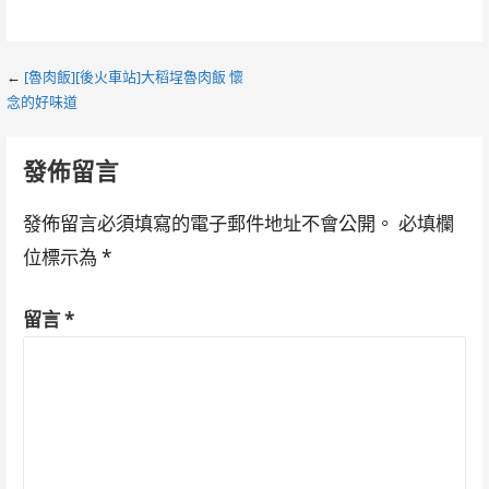
Post
←
[魯肉飯][後火車站]大稻埕魯肉飯 懷
念的好味道
navigation
發佈留言
發佈留言必須填寫的電子郵件地址不會公開。
必填欄
位標示為
*
留言
*