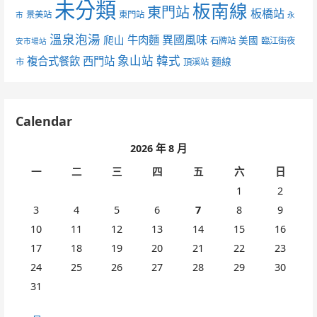
未分類
板南線
東門站
板橋站
景美站
東門站
市
永
溫泉泡湯
異國風味
爬山
牛肉麵
美國
石牌站
臨江街夜
安市場站
象山站
韓式
複合式餐飲
西門站
麵線
市
頂溪站
Calendar
2026 年 8 月
一
二
三
四
五
六
日
1
2
3
4
5
6
7
8
9
10
11
12
13
14
15
16
17
18
19
20
21
22
23
24
25
26
27
28
29
30
31