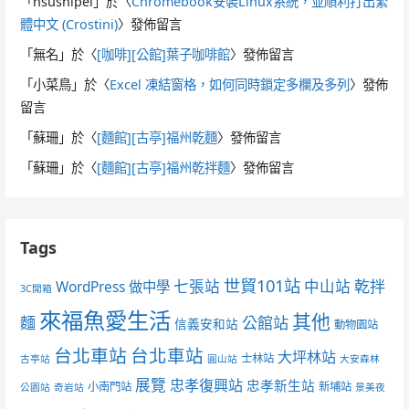
「
hsushipei
」於〈
Chromebook安裝Linux系統，並順利打出繁
體中文 (Crostini)
〉發佈留言
「
無名
」於〈
[咖啡][公館]葉子咖啡館
〉發佈留言
「
小菜鳥
」於〈
Excel 凍結窗格，如何同時鎖定多欄及多列
〉發佈
留言
「
蘇珊
」於〈
[麵館][古亭]福州乾麵
〉發佈留言
「
蘇珊
」於〈
[麵館][古亭]福州乾拌麵
〉發佈留言
Tags
世貿101站
七張站
中山站
乾拌
WordPress 做中學
3C開箱
來福魚愛生活
其他
麵
公館站
信義安和站
動物園站
台北車站
台北車站
大坪林站
士林站
古亭站
圓山站
大安森林
展覽
忠孝復興站
忠孝新生站
小南門站
新埔站
公園站
奇岩站
景美夜