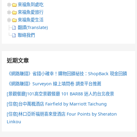
來福魚到處吃
來福魚愛旅行
來福魚愛生活
翻譯(Translate)
聯絡我們
近期文章
《網路賺錢》省錢小確幸！購物回饋祕技：ShopBack 現金回饋
《網路賺錢》Surveyon 線上填問卷 調查平台推薦
[景觀餐廳]101高空景觀餐廳 101 BAR88 迷人的台北夜景
[住宿]台中萬楓酒店 Fairfield by Marriott Taichung
[住宿]林口亞昕福朋喜來登酒店 Four Points by Sheraton
Linkou