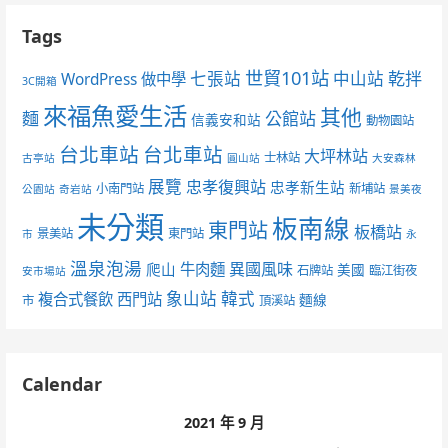
Tags
世貿101站
七張站
中山站
乾拌
WordPress 做中學
3C開箱
來福魚愛生活
其他
麵
公館站
信義安和站
動物園站
台北車站
台北車站
大坪林站
士林站
古亭站
圓山站
大安森林
展覽
忠孝復興站
忠孝新生站
小南門站
新埔站
公園站
奇岩站
景美夜
未分類
板南線
東門站
板橋站
景美站
東門站
市
永
溫泉泡湯
異國風味
爬山
牛肉麵
美國
石牌站
臨江街夜
安市場站
象山站
韓式
複合式餐飲
西門站
麵線
市
頂溪站
Calendar
2021 年 9 月