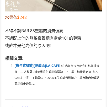
水果茶
$248
不得不說BAR 88整體的消費偏高
不過配上他的無敵夜景還有身處101的尊榮
或許才是他高價的原因吧!
相關文章:
[複合式餐飲][信義區]LA CAFE
↑在臨江街夜市吃完紅林鐵板燒
後，三 人騎著Ubike想消化兼稍微運動一下，騎一騎後決定來《LA
CAFE》小酌一下聊聊天。LA CAFE位於威秀影城旁，離市政府捷運站
要稍微走段路 ...