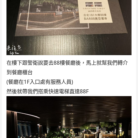
在樓下跟警衛說要去88樓餐廳後，馬上就幫我們轉介
到餐廳櫃台
(餐廳在1F入口處有服務人員)
然後就帶我們搭乘快速電梯直達88F