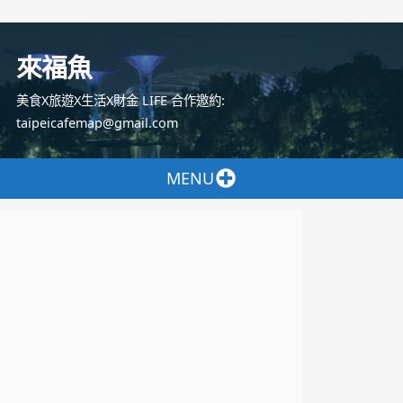
跳
至
來福魚
主
要
美食X旅遊X生活X財金 LIFE 合作邀約:
內
taipeicafemap@gmail.com
容
MENU