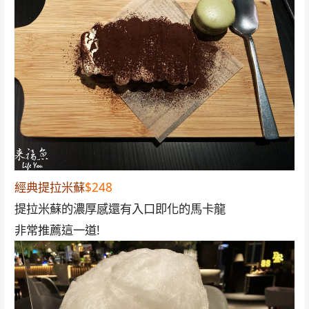
經典提拉米蘇
$248
提拉米蘇的濃厚感還有入口即化的馬卡龍
非常推薦這一道!