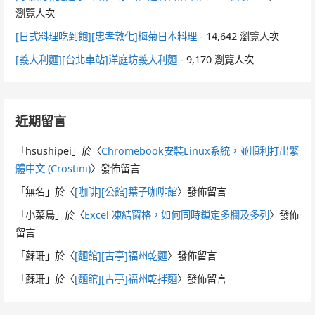
瀏覽人次
[日式料理吃到飽][忠孝敦化]梅菊日本料理
- 14,642 瀏覽人次
[義大利麵][台北車站]洋庭坊義大利麵
- 9,170 瀏覽人次
近期留言
「
hsushipei
」於〈
Chromebook安裝Linux系統，並順利打出繁
體中文 (Crostini)
〉發佈留言
「
無名
」於〈
[咖啡][公館]葉子咖啡館
〉發佈留言
「
小菜鳥
」於〈
Excel 凍結窗格，如何同時鎖定多欄及多列
〉發佈
留言
「
蘇珊
」於〈
[麵館][古亭]福州乾麵
〉發佈留言
「
蘇珊
」於〈
[麵館][古亭]福州乾拌麵
〉發佈留言