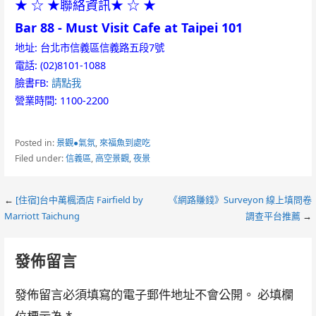
★ ☆ ★聯絡資訊★ ☆ ★
Bar 88 - Must Visit Cafe at Taipei 101
地址: 台北市信義區信義路五段7號
電話: (02)8101-1088
臉書FB:
請點我
營業時間: 1100-2200
Posted in:
景觀●氣氛
,
來福魚到處吃
Filed under:
信義區
,
高空景觀
,
夜景
Post
←
[住宿]台中萬楓酒店 Fairfield by
《網路賺錢》Surveyon 線上填問卷
Marriott Taichung
調查平台推薦
→
navigation
發佈留言
發佈留言必須填寫的電子郵件地址不會公開。
必填欄