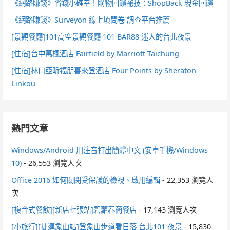
《網路賺錢》省錢小確幸！購物回饋祕技：ShopBack 現金回饋
《網路賺錢》Surveyon 線上填問卷 調查平台推薦
[景觀餐廳]101高空景觀餐廳 101 BAR88 迷人的台北夜景
[住宿]台中萬楓酒店 Fairfield by Marriott Taichung
[住宿]林口亞昕福朋喜來登酒店 Four Points by Sheraton
Linkou
熱門文章
Windows/Android 用注音打出簡體中文 (安卓手機/Windows
10)
- 26,553 瀏覽人次
Office 2016 如何關閉受保護的檢視、啟用編輯
- 22,353 瀏覽人
次
[複合式餐飲][新店七張站]碧蘿春簡餐店
- 17,143 瀏覽人次
[小旅行][捷運象山站]登象山步道看日落 台北101 夜景
- 15,830