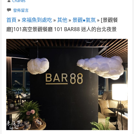
Charles
發佈留言
首頁
»
來福魚到處吃
»
其他
»
景觀●氣氛
»
[景觀餐
廳]101高空景觀餐廳 101 BAR88 迷人的台北夜景