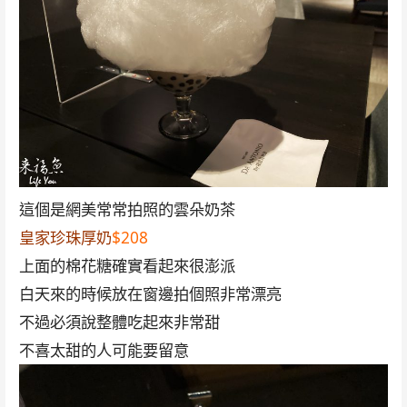
這個是網美常常拍照的雲朵奶茶
皇家珍珠厚奶
$208
上面的棉花糖確實看起來很澎派
白天來的時候放在窗邊拍個照非常漂亮
不過必須說整體吃起來非常甜
不喜太甜的人可能要留意