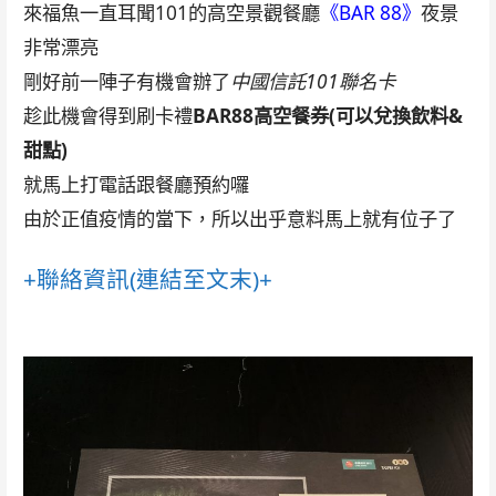
來福魚一直耳聞101的高空景觀餐廳
《BAR 88》
夜景
非常漂亮
剛好前一陣子有機會辦了
中國信託101聯名卡
趁此機會得到刷卡禮
BAR88高空餐券(可以兌換飲料&
甜點)
就馬上打電話跟餐廳預約囉
由於正值疫情的當下，所以出乎意料馬上就有位子了
+聯絡資訊(連結至文末)+