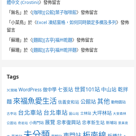
體中文 (Crostini)
〉發佈留言
「
無名
」於〈
[咖啡][公館]葉子咖啡館
〉發佈留言
「
小菜鳥
」於〈
Excel 凍結窗格，如何同時鎖定多欄及多列
〉發佈
留言
「
蘇珊
」於〈
[麵館][古亭]福州乾麵
〉發佈留言
「
蘇珊
」於〈
[麵館][古亭]福州乾拌麵
〉發佈留言
Tags
世貿101站
七張站
中山站
乾拌
WordPress 做中學
3C開箱
來福魚愛生活
其他
麵
公館站
信義安和站
動物園站
台北車站
台北車站
大坪林站
士林站
古亭站
圓山站
大安森林
展覽
忠孝復興站
忠孝新生站
小南門站
新埔站
公園站
奇岩站
景美夜
未分類
板南線
東門站