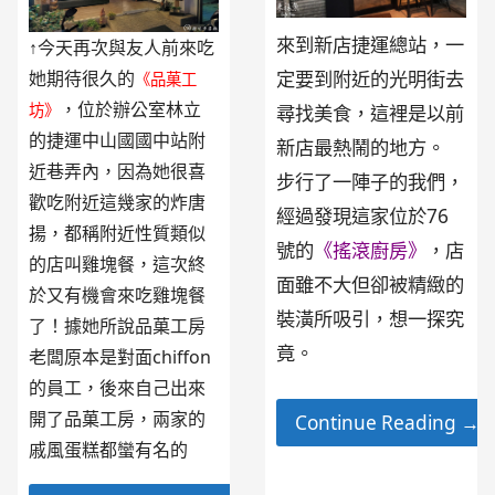
來到新店捷運總站，一
↑今天再次與友人前來吃
她期待很久的
定要到附近的光明街去
《品菓工
，位於辦公室林立
坊》
尋找美食，這裡是以前
的捷運中山國國中站附
新店最熱鬧的地方。
近巷弄內，因為她很喜
步行了一陣子的我們，
歡吃附近這幾家的炸唐
經過發現這家位於76
揚，都稱附近性質類似
號的
《搖滾廚房》
，店
的店叫雞塊餐，這次終
面雖不大但卻被精緻的
於又有機會來吃雞塊餐
裝潢所吸引，想一探究
了！據她所說品菓工房
竟。
老闆原本是對面chiffon
的員工，後來自己出來
開了品菓工房，兩家的
Continue Reading →
戚風蛋糕都蠻有名的