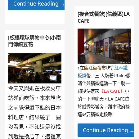
Continue Reading →
[複合式餐飲][信義區]LA
CAFE
[板橋環球購物中心]小南
門傳統豆花
↑在
臨江街夜市
吃完
紅林鐵
板燒
後，三 人騎著Ubike想
消化兼稍微運動一下，騎一
今天又與媽在板橋火車
騎後決定來
《LA CAFE》
小
站碰面吃飯，本來想吃
酌一下聊聊天。LA CAFE位
於威秀影城旁，離市政府捷
之前覺得還不錯的日本
運站要稍微走段路
料理店，結果繞了一圈
沒看見，不知道是沒找
Continue Reading →
到還是換店了，這裡某