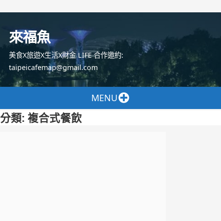
跳
至
來福魚
主
要
美食X旅遊X生活X財金 LIFE 合作邀約:
內
taipeicafemap@gmail.com
容
MENU
分類:
複合式餐飲