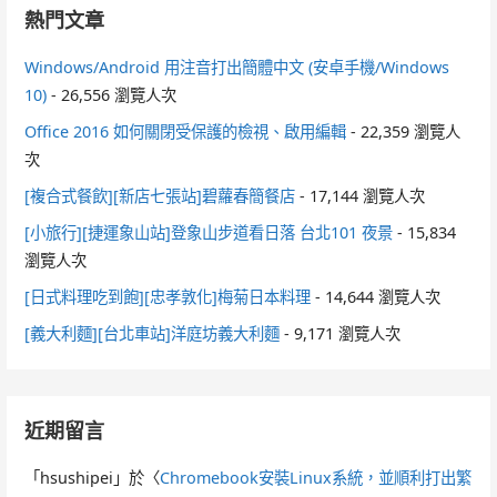
熱門文章
Windows/Android 用注音打出簡體中文 (安卓手機/Windows
10)
- 26,556 瀏覽人次
Office 2016 如何關閉受保護的檢視、啟用編輯
- 22,359 瀏覽人
次
[複合式餐飲][新店七張站]碧蘿春簡餐店
- 17,144 瀏覽人次
[小旅行][捷運象山站]登象山步道看日落 台北101 夜景
- 15,834
瀏覽人次
[日式料理吃到飽][忠孝敦化]梅菊日本料理
- 14,644 瀏覽人次
[義大利麵][台北車站]洋庭坊義大利麵
- 9,171 瀏覽人次
近期留言
「
hsushipei
」於〈
Chromebook安裝Linux系統，並順利打出繁