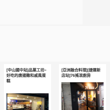
[中山國中站]品菓工坊~
[亞洲融合料理][捷運新
好吃的唐揚雞和戚風蛋
店站]76搖滾廚房
糕