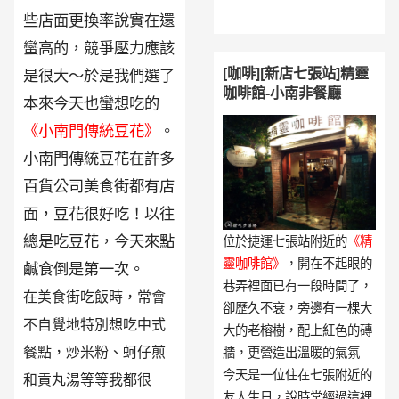
些店面更換率說實在還
蠻高的，競爭壓力應該
[咖啡][新店七張站]精靈
是很大～於是我們選了
咖啡館-小南非餐廳
本來今天也蠻想吃的
《小南門傳統豆花》
。
小南門傳統豆花在許多
百貨公司美食街都有店
面，豆花很好吃！以往
總是吃豆花，今天來點
位於捷運七張站附近的
《精
靈咖啡館》
，開在不起眼的
鹹食倒是第一次。
巷弄裡面已有一段時間了，
在美食街吃飯時，常會
卻歷久不衰，旁邊有一棵大
不自覺地特別想吃中式
大的老榕樹，配上紅色的磚
餐點，炒米粉、蚵仔煎
牆，更營造出溫暖的氣氛
今天是一位住在七張附近的
和貢丸湯等等我都很
友人生日，說時常經過這裡