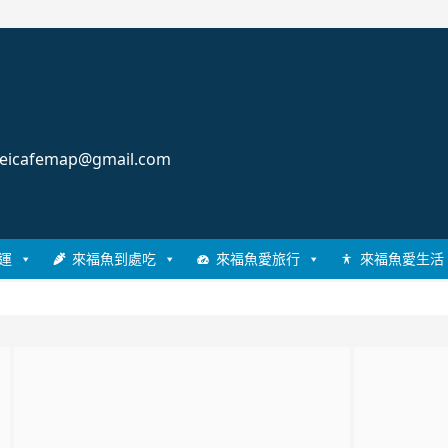
cafemap@gmail.com
運
來福魚到處吃
來福魚愛旅行
來福魚愛生活