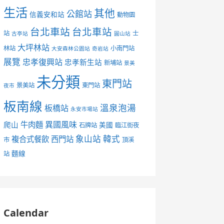
生活
其他
公館站
信義安和站
動物園
台北車站
台北車站
站
士
古亭站
圓山站
大坪林站
林站
小南門站
大安森林公園站
奇岩站
展覽
忠孝復興站
忠孝新生站
新埔站
景美
未分類
東門站
景美站
東門站
夜市
板南線
溫泉泡湯
板橋站
永安市場站
異國風味
爬山
牛肉麵
美國
石牌站
臨江街夜
象山站
韓式
複合式餐飲
西門站
市
頂溪
麵線
站
Calendar