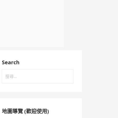
Search
搜
尋
關
鍵
字:
地圖導覽 (歡迎使用)