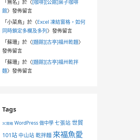
「
無名
」於〈
[咖啡][公館]葉子咖啡
館
〉發佈留言
「
小菜鳥
」於〈
Excel 凍結窗格，如何
同時鎖定多欄及多列
〉發佈留言
「
蘇珊
」於〈
[麵館][古亭]福州乾麵
〉
發佈留言
「
蘇珊
」於〈
[麵館][古亭]福州乾拌
麵
〉發佈留言
Tags
世貿
七張站
WordPress 做中學
3C開箱
來福魚愛
101站
中山站
乾拌麵