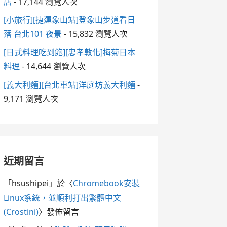
店
- 17,144 瀏覽人次
[小旅行][捷運象山站]登象山步道看日
落 台北101 夜景
- 15,832 瀏覽人次
[日式料理吃到飽][忠孝敦化]梅菊日本
料理
- 14,644 瀏覽人次
[義大利麵][台北車站]洋庭坊義大利麵
-
9,171 瀏覽人次
近期留言
「
hsushipei
」於〈
Chromebook安裝
Linux系統，並順利打出繁體中文
(Crostini)
〉發佈留言