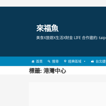
跳
至
主
來福魚
要
內
美食X旅遊X生活X財金 LIFE 合作邀約: taipei
容
首頁
搜尋
經典區域
台北捷
標籤:
港灣中心