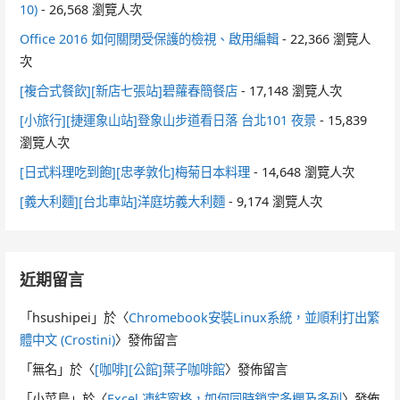
10)
- 26,568 瀏覽人次
Office 2016 如何關閉受保護的檢視、啟用編輯
- 22,366 瀏覽人
次
[複合式餐飲][新店七張站]碧蘿春簡餐店
- 17,148 瀏覽人次
[小旅行][捷運象山站]登象山步道看日落 台北101 夜景
- 15,839
瀏覽人次
[日式料理吃到飽][忠孝敦化]梅菊日本料理
- 14,648 瀏覽人次
[義大利麵][台北車站]洋庭坊義大利麵
- 9,174 瀏覽人次
近期留言
「
hsushipei
」於〈
Chromebook安裝Linux系統，並順利打出繁
體中文 (Crostini)
〉發佈留言
「
無名
」於〈
[咖啡][公館]葉子咖啡館
〉發佈留言
「
小菜鳥
」於〈
Excel 凍結窗格，如何同時鎖定多欄及多列
〉發佈