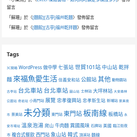
留言
「
蘇珊
」於〈
[麵館][古亭]福州乾麵
〉發佈留言
「
蘇珊
」於〈
[麵館][古亭]福州乾拌麵
〉發佈留言
Tags
世貿101站
七張站
中山站
乾拌
WordPress 做中學
3C開箱
來福魚愛生活
其他
麵
公館站
信義安和站
動物園站
台北車站
台北車站
大坪林站
士林站
古亭站
圓山站
大安森林
展覽
忠孝復興站
忠孝新生站
小南門站
新埔站
公園站
奇岩站
景美夜
未分類
板南線
東門站
板橋站
景美站
東門站
市
永
溫泉泡湯
異國風味
爬山
牛肉麵
美國
石牌站
臨江街夜
安市場站
象山站
韓式
複合式餐飲
西門站
麵線
市
頂溪站