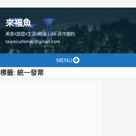
跳
至
來福魚
主
要
美食X旅遊X生活X財金 LIFE 合作邀約:
內
taipeicafemap@gmail.com
容
MENU
標籤:
統一發票