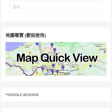
搜
尋
關
鍵
字:
地圖導覽 (歡迎使用)
*GOOGLE ADSENSE