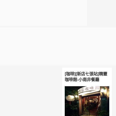
[咖啡][新店七張站]精靈
咖啡館-小南非餐廳