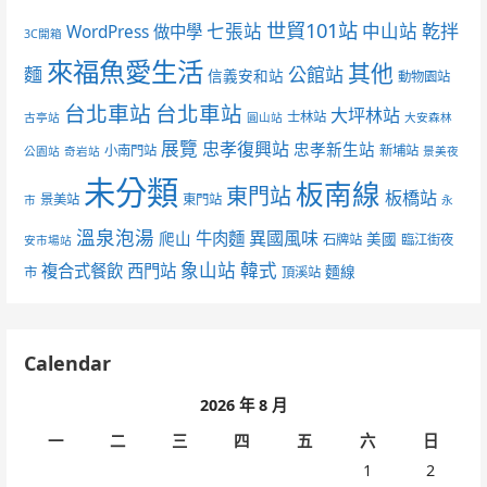
世貿101站
七張站
中山站
乾拌
WordPress 做中學
3C開箱
來福魚愛生活
其他
麵
公館站
信義安和站
動物園站
台北車站
台北車站
大坪林站
士林站
古亭站
圓山站
大安森林
展覽
忠孝復興站
忠孝新生站
小南門站
新埔站
公園站
奇岩站
景美夜
未分類
板南線
東門站
板橋站
景美站
東門站
市
永
溫泉泡湯
異國風味
爬山
牛肉麵
美國
石牌站
臨江街夜
安市場站
象山站
韓式
複合式餐飲
西門站
麵線
市
頂溪站
Calendar
2026 年 8 月
一
二
三
四
五
六
日
1
2