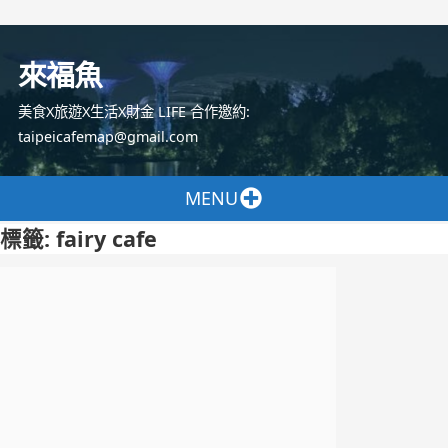
跳
至
來福魚
主
要
美食X旅遊X生活X財金 LIFE 合作邀約:
內
taipeicafemap@gmail.com
容
MENU
標籤:
fairy cafe