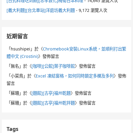
[日式料理吃到飽][忠孝敦化]梅菊日本料理
- 14,645 瀏覽人次
[義大利麵][台北車站]洋庭坊義大利麵
- 9,172 瀏覽人次
近期留言
「
hsushipei
」於〈
Chromebook安裝Linux系統，並順利打出繁
體中文 (Crostini)
〉發佈留言
「
無名
」於〈
[咖啡][公館]葉子咖啡館
〉發佈留言
「
小菜鳥
」於〈
Excel 凍結窗格，如何同時鎖定多欄及多列
〉發佈
留言
「
蘇珊
」於〈
[麵館][古亭]福州乾麵
〉發佈留言
「
蘇珊
」於〈
[麵館][古亭]福州乾拌麵
〉發佈留言
Tags