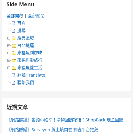
Side Menu
全部開啟
|
全部關閉
首頁
搜尋
經典區域
台北捷運
來福魚到處吃
來福魚愛旅行
來福魚愛生活
翻譯(Translate)
聯絡我們
近期文章
《網路賺錢》省錢小確幸！購物回饋祕技：ShopBack 現金回饋
《網路賺錢》Surveyon 線上填問卷 調查平台推薦