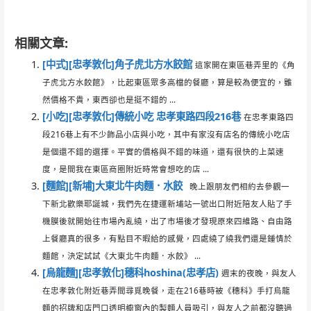
相關文章:
[中式][忠孝敦化]角子虎北方水餃館
這家開在東區巷弄里的《角
子虎北方水餃館》，比起東區眾多高檔的餐廳，算是較為便宜的，雖
然價格不貴，東西卻也是挺不錯的 ...
[小吃][忠孝敦化]傳統小吃 忠孝東路四段216巷
在忠孝東路四
段216巷上有不少飾品小店與小吃，其中有家沒有店名的傳統小吃店
是個還不錯的選擇。平實的價格與不錯的味道，還有很快的上菜速
度，是間我在東區商圈附近時常會想吃的店 ...
[麵館][新埔]大東北牛肉麵．水餃
晚上跟朋友們相約去參觀一
下新北歡樂耶誕城，我們先在捷運新埔站一號出口附近陪友人貼了手
機膜後就開始往市場內亂繞，出了市場後才發現原來四維路、自由路
上餐廳真的很多，有點目不暇給的感覺，四處繞了繞我們還是鍾情於
麵館，決定試試《大東北牛肉麵．水餃》 ...
[烏龍麵][忠孝敦化]穗科hoshina(忠孝店)
週末的夜晚，與友人
在忠孝敦化附近巷弄間尋覓晚餐，走在216巷時被《穗科》手打烏龍
麵的招牌和店門口透明櫥窗內的製麵人員吸引，與友人之前都沒聽過