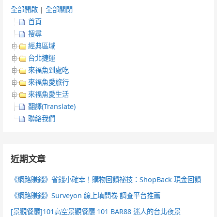
全部開啟
|
全部關閉
首頁
搜尋
經典區域
台北捷運
來福魚到處吃
來福魚愛旅行
來福魚愛生活
翻譯(Translate)
聯絡我們
近期文章
《網路賺錢》省錢小確幸！購物回饋祕技：ShopBack 現金回饋
《網路賺錢》Surveyon 線上填問卷 調查平台推薦
[景觀餐廳]101高空景觀餐廳 101 BAR88 迷人的台北夜景