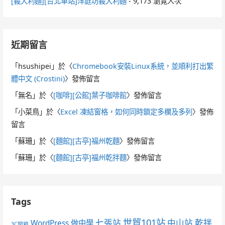
[義大利麵][台北車站]洋庭坊義大利麵
- 9,173 瀏覽人次
近期留言
「
hsushipei
」於〈
Chromebook安裝Linux系統，並順利打出繁
體中文 (Crostini)
〉發佈留言
「
無名
」於〈
[咖啡][公館]葉子咖啡館
〉發佈留言
「
小菜鳥
」於〈
Excel 凍結窗格，如何同時鎖定多欄及多列
〉發佈
留言
「
蘇珊
」於〈
[麵館][古亭]福州乾麵
〉發佈留言
「
蘇珊
」於〈
[麵館][古亭]福州乾拌麵
〉發佈留言
Tags
世貿101站
七張站
中山站
乾拌
WordPress 做中學
3C開箱