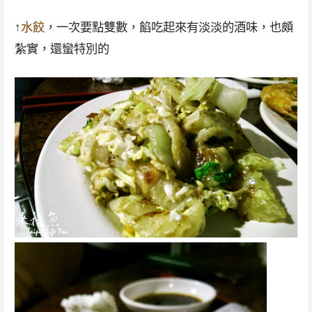
↑
水餃
，一次要點雙數，餡吃起來有淡淡的酒味，也頗
紮實，還蠻特別的