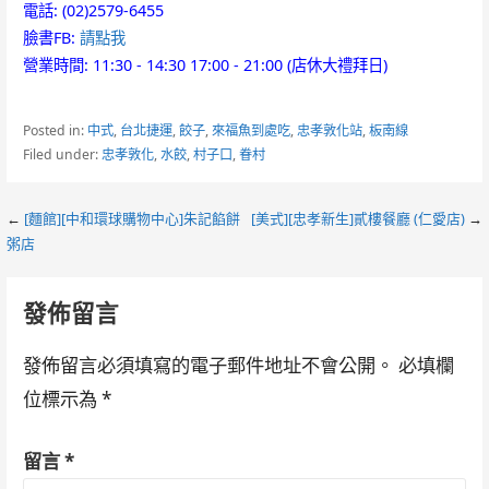
電話: (02)2579-6455
臉書FB:
請點我
營業時間: 11:30 - 14:30 17:00 - 21:00 (店休大禮拜日)
Posted in:
中式
,
台北捷運
,
餃子
,
來福魚到處吃
,
忠孝敦化站
,
板南線
Filed under:
忠孝敦化
,
水餃
,
村子口
,
眷村
Post
←
[麵館][中和環球購物中心]朱記餡餅
[美式][忠孝新生]貳樓餐廳 (仁愛店)
→
粥店
navigation
發佈留言
發佈留言必須填寫的電子郵件地址不會公開。
必填欄
位標示為
*
留言
*