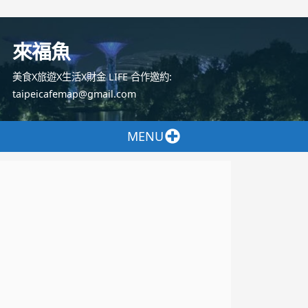
跳
至
來福魚
主
要
美食X旅遊X生活X財金 LIFE 合作邀約:
內
taipeicafemap@gmail.com
容
MENU