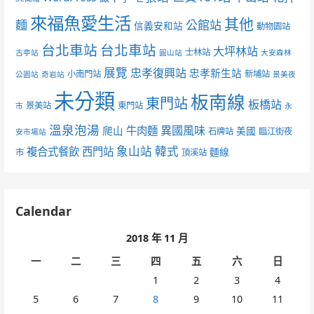
來福魚愛生活
其他
麵
公館站
信義安和站
動物園站
台北車站
台北車站
大坪林站
士林站
古亭站
圓山站
大安森林
展覽
忠孝復興站
忠孝新生站
小南門站
新埔站
公園站
奇岩站
景美夜
未分類
板南線
東門站
板橋站
景美站
東門站
市
永
溫泉泡湯
異國風味
爬山
牛肉麵
美國
石牌站
臨江街夜
安市場站
象山站
韓式
複合式餐飲
西門站
麵線
市
頂溪站
Calendar
2018 年 11 月
一
二
三
四
五
六
日
1
2
3
4
5
6
7
8
9
10
11