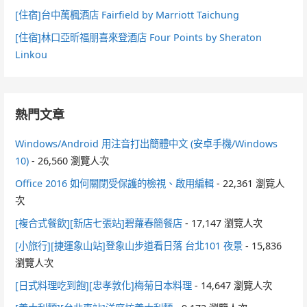
[住宿]台中萬楓酒店 Fairfield by Marriott Taichung
[住宿]林口亞昕福朋喜來登酒店 Four Points by Sheraton
Linkou
熱門文章
Windows/Android 用注音打出簡體中文 (安卓手機/Windows
10)
- 26,560 瀏覽人次
Office 2016 如何關閉受保護的檢視、啟用編輯
- 22,361 瀏覽人
次
[複合式餐飲][新店七張站]碧蘿春簡餐店
- 17,147 瀏覽人次
[小旅行][捷運象山站]登象山步道看日落 台北101 夜景
- 15,836
瀏覽人次
[日式料理吃到飽][忠孝敦化]梅菊日本料理
- 14,647 瀏覽人次