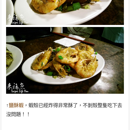
↑
鹽酥蝦
，蝦殼已經炸得非常酥了，不剝殼整隻吃下去
沒問題！！