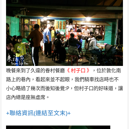
晚餐來到了久違的眷村餐廳
《 村子口 》
，位於敦化南
路上的巷內，看起來並不起眼，我們騎車找店時也不
小心略過了幾次而後知後覺:P，但村子口的好味道，讓
店內總是座無虛席。
+聯絡資訊(連結至文末)+