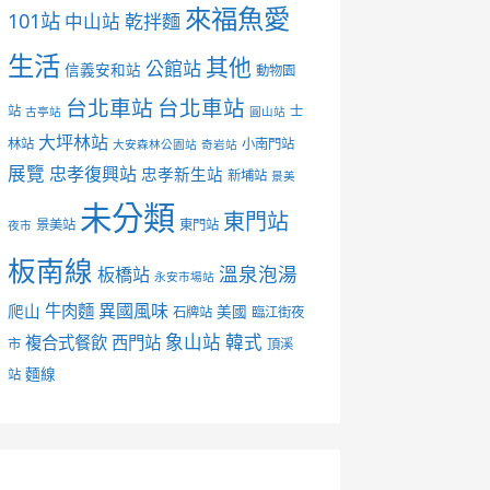
來福魚愛
101站
中山站
乾拌麵
生活
其他
公館站
信義安和站
動物園
台北車站
台北車站
站
士
古亭站
圓山站
大坪林站
林站
小南門站
大安森林公園站
奇岩站
展覽
忠孝復興站
忠孝新生站
新埔站
景美
未分類
東門站
景美站
東門站
夜市
板南線
溫泉泡湯
板橋站
永安市場站
異國風味
爬山
牛肉麵
美國
石牌站
臨江街夜
象山站
韓式
複合式餐飲
西門站
市
頂溪
麵線
站