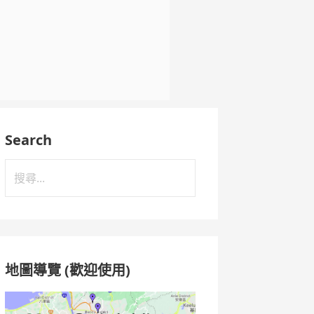
Search
搜
尋
關
鍵
字:
地圖導覽 (歡迎使用)