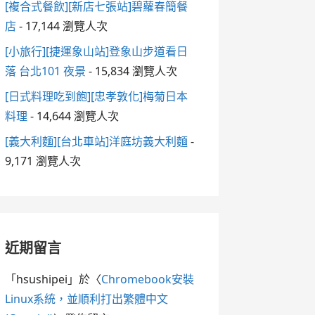
[複合式餐飲][新店七張站]碧蘿春簡餐
店
- 17,144 瀏覽人次
[小旅行][捷運象山站]登象山步道看日
落 台北101 夜景
- 15,834 瀏覽人次
[日式料理吃到飽][忠孝敦化]梅菊日本
料理
- 14,644 瀏覽人次
[義大利麵][台北車站]洋庭坊義大利麵
-
9,171 瀏覽人次
近期留言
「
hsushipei
」於〈
Chromebook安裝
Linux系統，並順利打出繁體中文