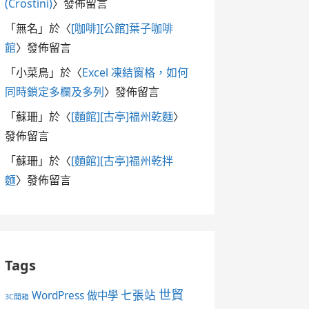
(Crostini)
〉發佈留言
「
無名
」於〈
[咖啡][公館]葉子咖啡
館
〉發佈留言
「
小菜鳥
」於〈
Excel 凍結窗格，如何
同時鎖定多欄及多列
〉發佈留言
「
蘇珊
」於〈
[麵館][古亭]福州乾麵
〉
發佈留言
「
蘇珊
」於〈
[麵館][古亭]福州乾拌
麵
〉發佈留言
Tags
世貿
七張站
WordPress 做中學
3C開箱