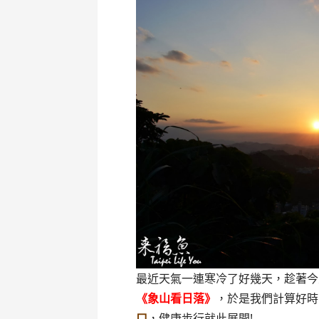
最近天氣一連寒冷了好幾天，趁著今
《象山看日落》
，於是我們計算好時
口
，健康步行就此展開!