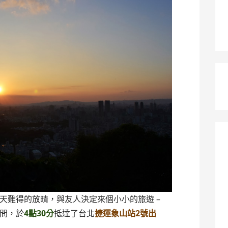
天難得的放晴，與友人決定來個小小的旅遊 –
間，於
4點30分
抵達了台北
捷運象山站2號出