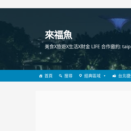
跳
至
主
來福魚
要
內
美食X旅遊X生活X財金 LIFE 合作邀約: taipei
容
首頁
搜尋
經典區域
台北捷