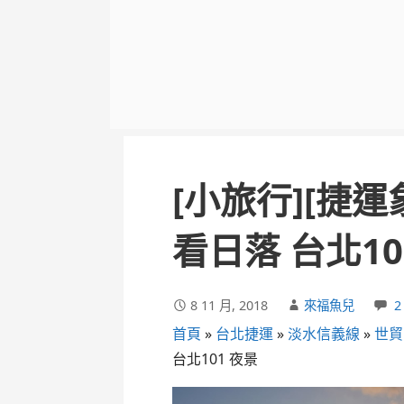
[小旅行][捷
看日落 台北10
8 11 月, 2018
來福魚兒
2
首頁
»
台北捷運
»
淡水信義線
»
世貿
台北101 夜景