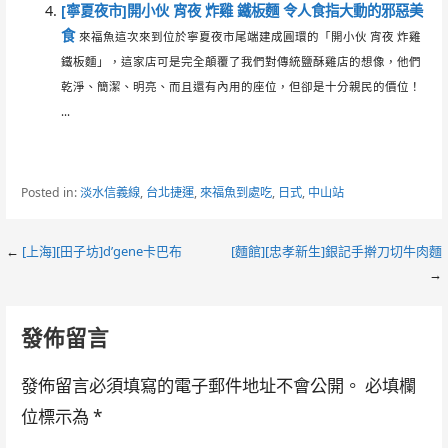
[寧夏夜市]開小伙 宵夜 炸雞 鐵板麵 令人食指大動的邪惡美
食
來福魚這次來到位於寧夏夜市尾端建成圓環的「開小伙 宵夜 炸雞
鐵板麵」，這家店可是完全顛覆了我們對傳統鹽酥雞店的想像，他們
乾淨、簡潔、明亮、而且還有內用的座位，但卻是十分親民的價位！
...
Posted in:
淡水信義線
,
台北捷運
,
來福魚到處吃
,
日式
,
中山站
Post
←
[上海][田子坊]d’gene卡巴布
[麵館][忠孝新生]銀記手擀刀切牛肉麵
→
navigation
發佈留言
發佈留言必須填寫的電子郵件地址不會公開。
必填欄
位標示為
*