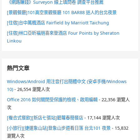
《網路賺錢》Surveyon 線上填問卷 調查平台推薦
[景觀餐廳]101高空景觀餐廳 101 BAR88 迷人的台北夜景
[住宿]台中萬楓酒店 Fairfield by Marriott Taichung
[住宿]林口亞昕福朋喜來登酒店 Four Points by Sheraton
Linkou
熱門文章
Windows/Android 用注音打出簡體中文 (安卓手機/Windows
10)
- 26,554 瀏覽人次
Office 2016 如何關閉受保護的檢視、啟用編輯
- 22,356 瀏覽人
次
[複合式餐飲][新店七張站]碧蘿春簡餐店
- 17,144 瀏覽人次
[小旅行][捷運象山站]登象山步道看日落 台北101 夜景
- 15,832
瀏覽人次