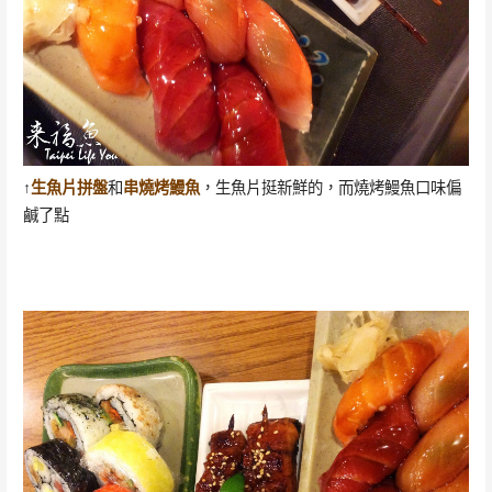
↑
生魚片拼盤
和
串燒烤鰻魚
，生魚片挺新鮮的，而燒烤鰻魚口味偏
鹹了點