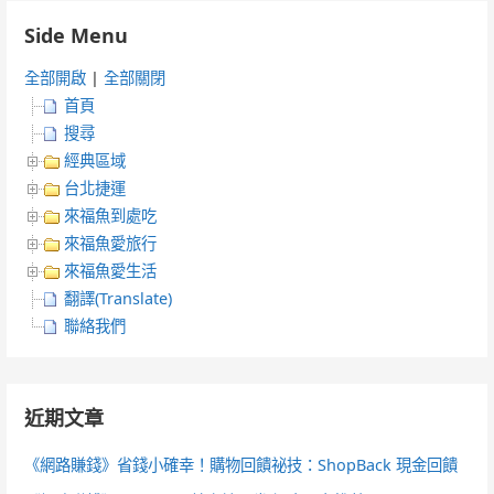
Side Menu
全部開啟
|
全部關閉
首頁
搜尋
經典區域
台北捷運
來福魚到處吃
來福魚愛旅行
來福魚愛生活
翻譯(Translate)
聯絡我們
近期文章
《網路賺錢》省錢小確幸！購物回饋祕技：ShopBack 現金回饋