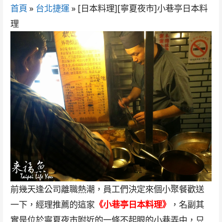
首頁
»
台北捷運
»
[日本料理][寧夏夜市]小巷亭日本料
理
前幾天逢公司離職熱潮，員工們決定來個小聚餐歡送
一下，經理推薦的這家
《小巷亭日本料理》
，名副其
實是位於寧夏夜市附近的一條不起眼的小巷弄中，只