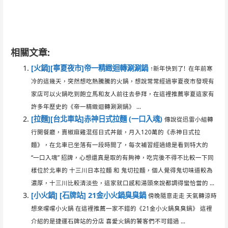
相關文章:
[火鍋][寧夏夜市]帝一精緻迴轉涮涮鍋
↑新年快到了! 在年前寒
冷的這幾天，突然想吃熱騰騰的火鍋，想說常常經過寧夏夜市發現有
家店可以火鍋吃到飽立馬和友人前往去參拜，在這裡推薦寧夏這家有
許多年歷史的《帝一精緻迴轉涮涮鍋》 ...
[拉麵][台北車站]赤神日式拉麵 (一口入魂)
傳說從迅雷小組轉
行開餐廳，賣椒麻雞混搭日式丼飯，月入120萬的《赤神日式拉
麵》，在北車已坐落有一段時間了，每次補習經過總是看到特大的
“一口入魂” 招牌，心想還真是取的有夠神，吃完後不得不比較一下同
樣位於北車的 十三川日本拉麵 和 鬼切拉麵，個人覺得鬼切味道較為
濃厚，十三川比較清淡些，這家就口感和湯頭來說都調得蠻恰當的 ...
[小火鍋] [石牌站] 21金小火鍋臭臭鍋
傍晚隨意走走 天氣轉涼時
想來嚐嚐小火鍋 在這裡推薦一家不錯的《21金小火鍋臭臭鍋》 這裡
介紹的是捷運石牌站的分店 喜愛火鍋的饕客們不可錯過 ...