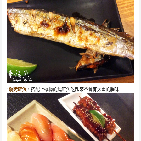
↑
燒烤鮭魚
，搭配上檸檬的燻鮭魚吃起來不會有太重的腥味