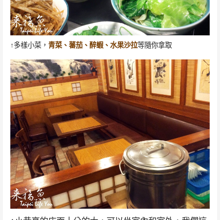
↑多樣小菜，
青菜、蕃茄、醉蝦、水果沙拉
等隨你拿取