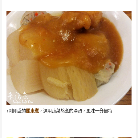
↑剛剛盛的
關東煮
，選用蔬菜熬煮的湯頭，風味十分獨特