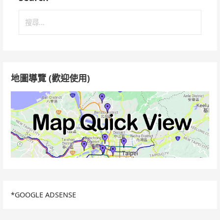
搜
尋
關
鍵
字:
地圖導覽 (歡迎使用)
*GOOGLE ADSENSE