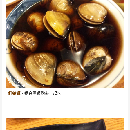
↑
鮮蛤蠣
，適合團聚點來一起吃