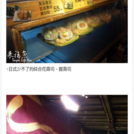
↑日式少不了的綜合花壽司、握壽司