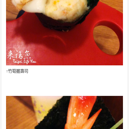
↑竹筍握壽司