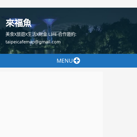
跳
至
來福魚
主
要
美食X旅遊X生活X財金 LIFE 合作邀約:
內
taipeicafemap@gmail.com
容
MENU