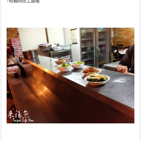
↑有蝦肉在上面喔