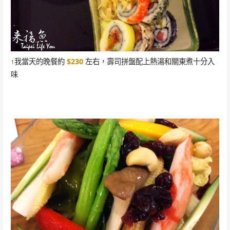
↑我當天的晚餐約
$230
左右，壽司拼盤配上熱湯和關東煮十分入
味