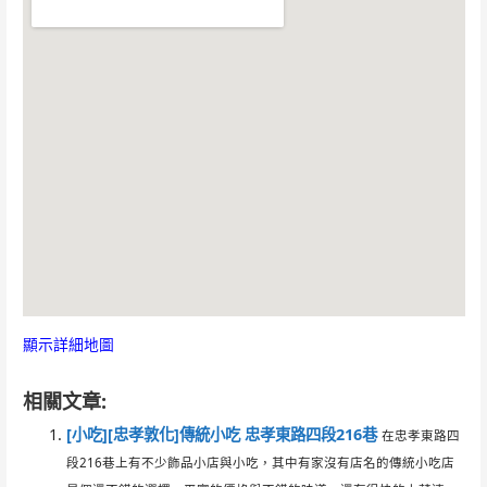
顯示詳細地圖
相關文章:
[小吃][忠孝敦化]傳統小吃 忠孝東路四段216巷
在忠孝東路四
段216巷上有不少飾品小店與小吃，其中有家沒有店名的傳統小吃店