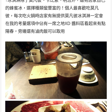
↑冰淇淋除了莫凡彼、卡比索、明治外，還有店家自己
的蜂蜜冰，選擇種類蠻豐富的！個人最喜歡吃莫凡
彼，每次吃火鍋時店家有無提供莫凡彼冰淇淋一定會
在我的考量選項中佔有一席之地XD 醬料區看起來有點
陽春，旁邊還有滷肉飯可以取用