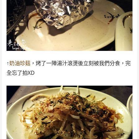
↑
奶油珍菇
，烤了一陣湯汁滾燙後立刻被我們分食，完
全忘了拍XD