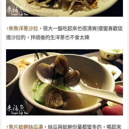
↑
柴魚洋蔥沙拉
，很大一盤吃起來也很清爽!還蠻喜歡這
道沙拉的，拌過後的生洋蔥也不會太辣
↑
魚片蛤蜊絲瓜湯
，絲瓜與蛤蜊份量都蠻多的，喝起來