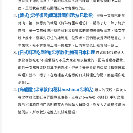
是個還不錯的選擇。平實的價格與不錯的味道，還有很快的上菜速
度，是間我在東區商圈附近時常會想吃的店 ...
[韓式][忠孝復興]韓琳韓國料理坊(已歇業)
最近一直想吃銅盤
烤肉，第一個想到的就是《韓琳韓國料理坊》，期待了好一陣子終於
來啦！第一次來韓琳用餐時就對套餐豐富的食物種類很滿意，幾次在
晚上前來，沒事先訂位的話總是一位難求。我們這次是臨時起意在中
午來吃，較不會像晚上般一位難求，店內空間也比較寬敞一點 ...
[日式料理吃到飽][忠孝敦化]梅菊日本料理
日式料理我相信大
家都喜歡吃吧?不過價錢可不是大家都可以接受的，因為普遍都很貴…
而且一次都只能吃到其中的幾樣，但是今天要介紹的這家《梅菊日本
料理》就不一樣了，在這裡各式各樣的日式料理任你點，而且讓你吃
到飽! ...
[烏龍麵][忠孝敦化]穗科hoshina(忠孝店)
週末的夜晚，與友人
在忠孝敦化附近巷弄間尋覓晚餐，走在216巷時被《穗科》手打烏龍
麵的招牌和店門口透明櫥窗內的製麵人員吸引，與友人之前都沒聽過
這間店，所以就決定進去試試味道囉！ ...