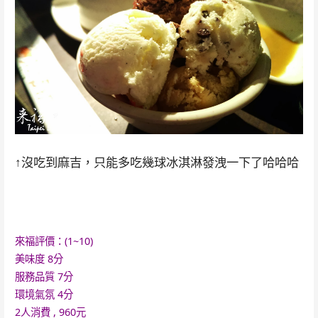
↑沒吃到麻吉，只能多吃幾球冰淇淋發洩一下了哈哈哈
來福評價：(1~10)
美味度 8
分
服務品質 7
分
環境氣氛 4
分
2人消費 , 960元