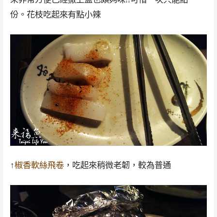
份。花枝吃起來有點小辣
↑
椒香軟絲飛卷
，吃起來稍微老韌，較為普通