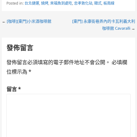
Posted in:
台北捷運
,
燒烤
,
來福魚到處吃
,
忠孝敦化站
,
韓式
,
板南線
Post
←
[咖啡][東門]小米酒咖啡館
[東門] 永康街巷弄內的卡瓦利義大利
咖啡館 Cavaralli
→
navigation
發佈留言
發佈留言必須填寫的電子郵件地址不會公開。
必填欄
位標示為
*
留言
*