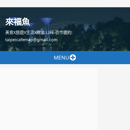
跳
至
來福魚
主
要
美食X旅遊X生活X財金 LIFE 合作邀約:
內
taipeicafemap@gmail.com
容
MENU