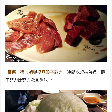
↑
豪邁上選沙朗
與
極品骰子菲力
，沙朗吃起來普通，骰
子菲力比菲力嫩且夠味些