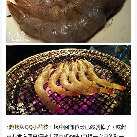
↑
超蝦
與
QQ小花枝
，蝦中間部位殼已經剝掉了，吃起
來非常方便已經撒上鹽也頗夠味!!可惜一次只能點一