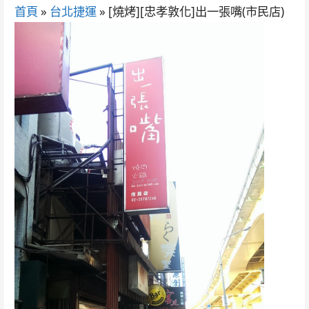
首頁
»
台北捷運
»
[燒烤][忠孝敦化]出一張嘴(市民店)