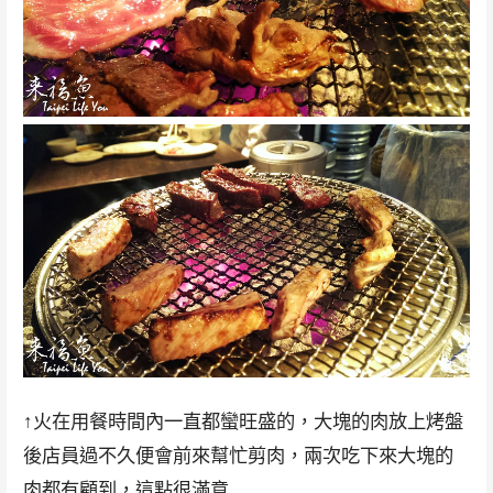
↑火在用餐時間內一直都蠻旺盛的，大塊的肉放上烤盤
後店員過不久便會前來幫忙剪肉，兩次吃下來大塊的
肉都有顧到，這點很滿意